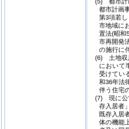
(5)
都市計
都市計画
第3項若
市地域に
置法
(昭和
市再開発
の施行に
(6)
土地収
において
受けてい
和36年法律
伴う住宅
(7)
現に公
存入居者」
既存入居
体の機能