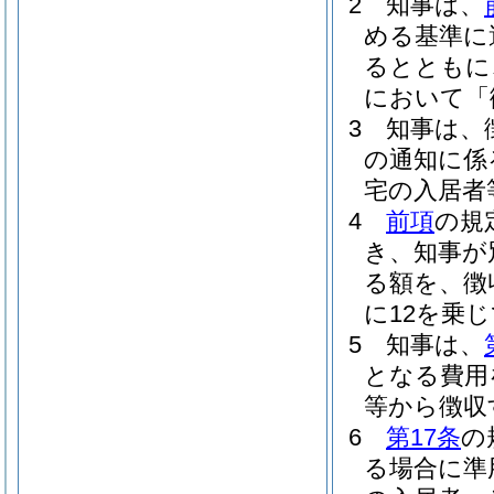
2
知事は、
める基準に
るとともに
において「
3
知事は、
の通知に係
宅の入居者
4
前項
の規
き、知事が
る額を、徴
に12を乗
5
知事は、
となる費用
等から徴収
6
第17条
の
る場合に準