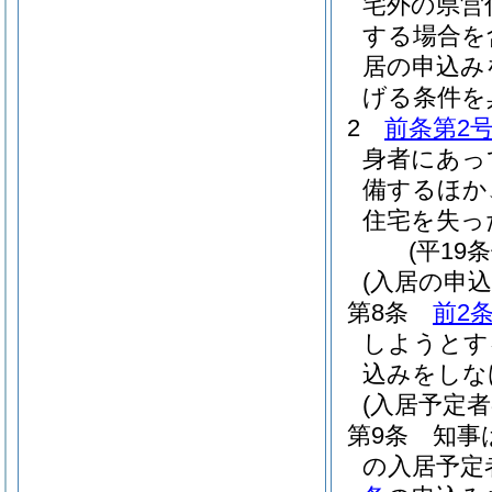
宅外の県営
する場合を
居の申込み
げる条件を
2
前条第2
身者にあっ
備するほか
住宅を失っ
(平19
(入居の申込
第8条
前2
しようとす
込みをしな
(入居予定者
第9条
知事
の入居予定