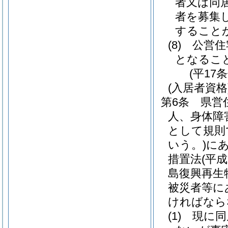
者又は同
者を募集
すること
(8)
公営住
となるこ
(平17
(入居者資格
第6条
県営
人、身体障
として規則
いう。)
に
措置法
(平成
島復興再生
被災者等に
ければなら
(1)
現に同