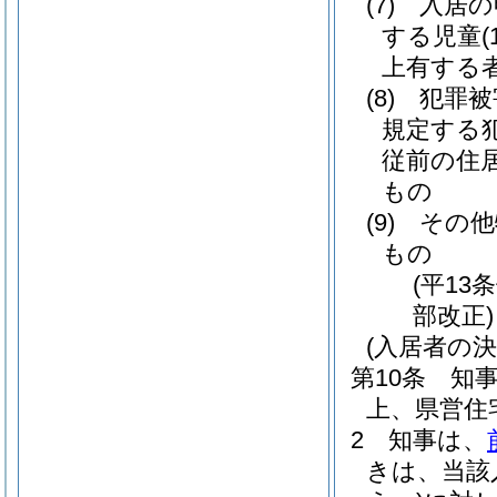
(7)
入居の
する児童
上有する
(8)
犯罪被
規定する
従前の住
もの
(9)
その他
もの
(平13
部改正)
(入居者の決
第10条
知
上、県営住
2
知事は、
きは、当該