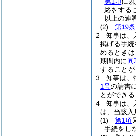
第1項
に規
絡をする
以上の連
(2)
第19条
2
知事は、
掲げる手続
めるときは
期間内に
同
することが
3
知事は、
1号
の請書
とができる
4
知事は、
は、当該入
(1)
第1項
手続をし