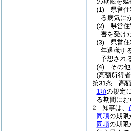
の期限を延
(1)
県営住
る病気に
(2)
県営住
害を受け
(3)
県営住
年退職す
予想され
(4)
その他
(高額所得
第31条
高
1項
の規定
る期間にお
2
知事は、
同項
の期限
同項
の期限