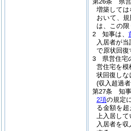
第26条
県
増築しては
おいて、規
は、この限
2
知事は、
入居者が当
で原状回復
3
県営住宅
営住宅を模
状回復しな
(収入超過
第27条
知
2項
の規定
る金額を超
上入居して
入居者を収