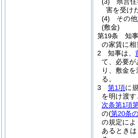
(3)
県営住
害を受け
(4)
その他
(敷金)
第19条
知
の家賃に相
2
知事は、
て、必要が
り、敷金を
る。
3
第1項
に
を明け渡す
次条第1項第
の
(
第20条の
の規定によ
あるときは