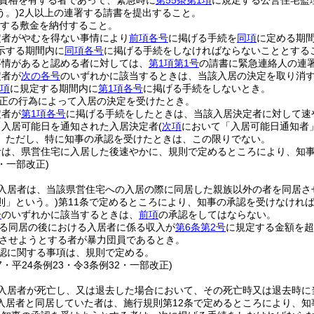
資格を有する者であって、緊急時に
第55条第1項
に規定する公営住宅監
う。)
2人以上の連署する請書を提出すること。
する敷金を納付すること。
定者がやむを得ない事情により
前項各号
に掲げる手続を
同項
に定める期
示する期間内に
同項各号
に掲げる手続をしなければならないこととする
事情があると認める者に対しては、
第1項第1号
の請書に緊急連絡人の連
定者が
次の各号
のいずれかに該当するときは、当該入居の決定を取り消
2項
に規定する期間内に
第1項各号
に掲げる手続をしないとき。
正の行為によって入居の決定を受けたとき。
定者が
第1項各号
に掲げる手続をしたときは、当該入居決定者に対して速
り入居可能日を通知された入居決定者
(
次項
において「入居可能日通知者
。
ただし、特に知事の承認を受けたときは、この限りでない。
者は、県営住宅に入居した後速やかに、規則で定めるところにより、知
6・一部改正)
入居者は、当該県営住宅への入居の際に同居した親族以外の者を同居さ
則」という。)
第11条で定めるところにより、知事の承認を受けなけれ
号
のいずれかに該当するときは、
前項
の承認をしてはならない。
る同居の後における入居者に係る収入が
第6条第2号
に規定する金額を超
させようとする者が暴力団員であるとき。
認に関する事項は、規則で定める。
77・平24条例23・令3条例32・一部改正)
入居者が死亡し、又は退去した場合において、その死亡時又は退去時に
入居者と同居していた者は、施行規則第12条で定めるところにより、知