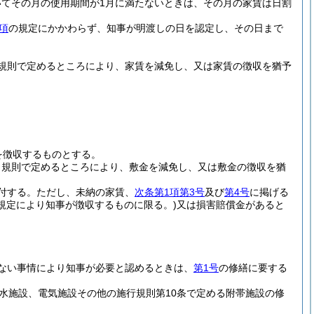
てその月の使用期間が1月に満たないときは、その月の家賃は日割
項
の規定にかかわらず、知事が明渡しの日を認定し、その日まで
規則で定めるところにより、家賃を減免し、又は家賃の徴収を猶予
を徴収するものとする。
、規則で定めるところにより、敷金を減免し、又は敷金の徴収を猶
付する。
ただし、未納の家賃、
次条第1項第3号
及び
第4号
に掲げる
規定により知事が徴収するものに限る。)
又は損害賠償金があると
ない事情により知事が必要と認めるときは、
第1号
の修繕に要する
水施設、電気施設その他の施行規則第10条で定める附帯施設の修