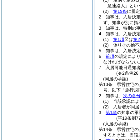
(1)
規則で定める
急連絡人」とい
(2)
第19条
に規定
2
知事は、入居決
ず、知事が別に指
3
知事は、特別の
4
知事は、入居決
(1)
第1項
又は
第
(2)
偽りその他不
5
知事は、入居決
6
前項
の規定によ
なければならない
7
入居可能日通知
(令2条例2
(同居の承認)
第13条
県営住宅の
号。以下「施行規
2
知事は、
次の各
(1)
当該承認によ
(2)
入居者が同居
3
第1項
の知事の承
(平19条例
(入居の承継)
第14条
県営住宅の
するときは、当該