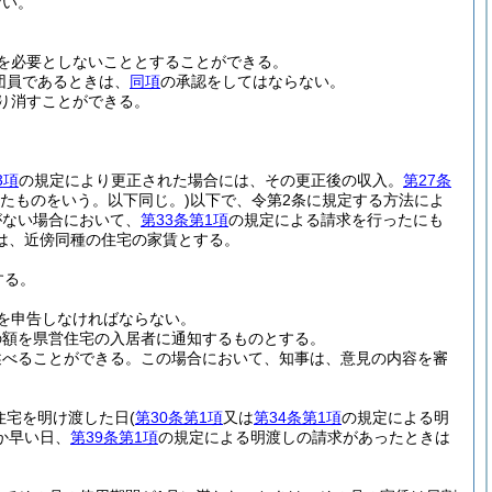
ない。
を必要としないこととすることができる。
団員であるときは、
同項
の承認をしてはならない。
り消すことができる。
3項
の規定により更正された場合には、その更正後の収入。
第27条
たものをいう。以下同じ。)
以下で、令第2条に規定する方法によ
がない場合において、
第33条第1項
の規定による請求を行ったにも
は、近傍同種の住宅の家賃とする。
する。
を申告しなければならない。
の額を県営住宅の入居者に通知するものとする。
述べることができる。
この場合において、知事は、意見の内容を審
住宅を明け渡した日
(
第30条第1項
又は
第34条第1項
の規定による明
か早い日、
第39条第1項
の規定による明渡しの請求があったときは