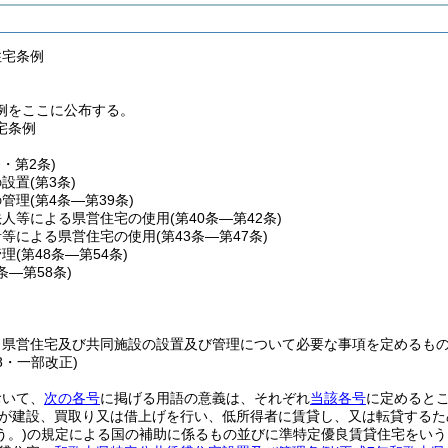
住宅条例
例をここに公布する。
宅条例
条・第2条)
の設置
(第3条)
の管理
(第4条―第39条)
法人等による県営住宅の使用
(第40条―第42条)
者等による県営住宅の使用
(第43条―第47条)
管理
(第48条―第54条)
5条―第58条)
、県営住宅及び共同施設の設置及び管理について必要な事項を定めるも
88・一部改正)
おいて、
次の各号
に掲げる用語の意義は、それぞれ
当該各号
に定めると
が建設、買取り又は借上げを行い、低所得者に賃貸し、又は転貸するた
う。)
の規定による国の補助に係るもの並びに準特定優良賃貸住宅をいう