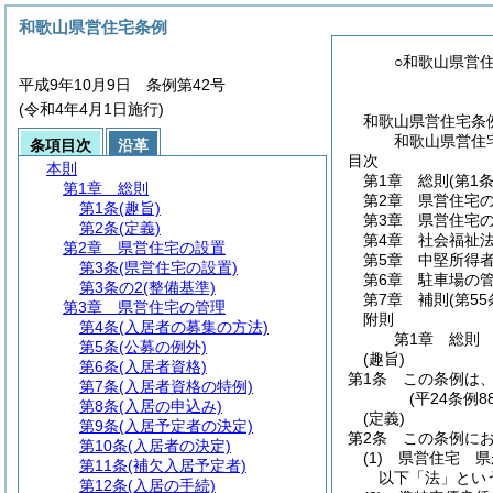
和歌山県営住宅条例
○和歌山県営
平成9年10月9日 条例第42号
(令和4年4月1日施行)
和歌山県営住宅条
和歌山県営住
条項目次
沿革
目次
本則
第1章
総則
(第1
第1章
総則
第2章
県営住宅
第1条
(趣旨)
第3章
県営住宅
第2条
(定義)
第4章
社会福祉
第2章
県営住宅の設置
第5章
中堅所得
第3条
(県営住宅の設置)
第6章
駐車場の
第3条の2
(整備基準)
第7章
補則
(第5
第3章
県営住宅の管理
附則
第4条
(入居者の募集の方法)
第1章
総則
第5条
(公募の例外)
(趣旨)
第6条
(入居者資格)
第1条
この条例は
第7条
(入居者資格の特例)
(平24条例
第8条
(入居の申込み)
(定義)
第9条
(入居予定者の決定)
第2条
この条例に
第10条
(入居者の決定)
(1)
県営住宅 県
第11条
(補欠入居予定者)
以下「法」とい
第12条
(入居の手続)