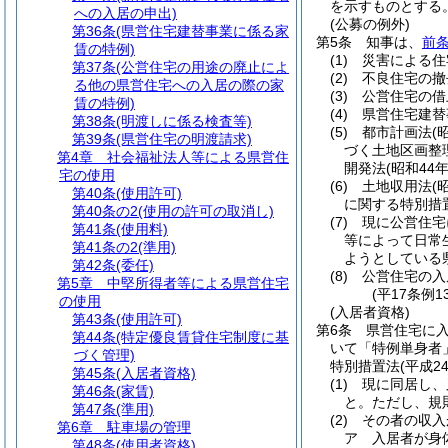
を示すものとする
への入居の申出)
(公募の例外)
第36条
(県営住宅建替事業に係る家
第5条
知事は、
前条
賃の特例)
(1)
災害による住
第37条
(公営住宅の用途の廃止によ
(2)
不良住宅の撤
る他の県営住宅への入居の際の家
(3)
公営住宅の借
賃の特例)
(4)
県営住宅建替
第38条
(明渡しに係る検査等)
(5)
都市計画法
(
第39条
(県営住宅の明渡請求)
づく土地区画整
第4章
社会福祉法人等による県営住
開発法
(昭和44
宅の使用
(6)
土地収用法
(
第40条
(使用許可)
に関する特別措
第40条の2
(使用の許可の取消し)
(7)
現に公営住宅
第41条
(使用料)
等によって日常
第41条の2
(準用)
ようとしている
第42条
(委任)
(8)
公営住宅の入
第5章
中堅所得者等による県営住宅
(平17条例
の使用
(入居者資格)
第43条
(使用許可)
第6条
県営住宅に
第44条
(特定優良賃貸住宅制度に基
いて「特例単身者
づく管理)
特別措置法
(平成2
第45条
(入居者資格)
(1)
現に同居し、
第46条
(家賃)
と。
ただし、規
第47条
(準用)
(2)
その者の収入
第6章
駐車場の管理
ア
入居者が身
第48条
(使用者資格)