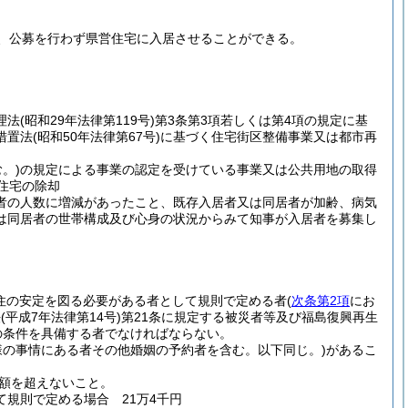
、公募を行わず県営住宅に入居させることができる。
理法
(昭和29年法律第119号)
第3条第3項若しくは第4項の規定に基
措置法
(昭和50年法律第67号)
に基づく住宅街区整備事業又は都市再
。)
の規定による事業の認定を受けている事業又は公共用地の取得
住宅の除却
者の人数に増減があったこと、既存入居者又は同居者が加齢、病気
は同居者の世帯構成及び心身の状況からみて知事が入居者を募集し
住の安定を図る必要がある者として規則で定める者
(
次条第2項
にお
法
(平成7年法律第14号)
第21条に規定する被災者等及び福島復興再生
の条件を具備する者でなければならない。
様の事情にある者その他婚姻の予約者を含む。以下同じ。)
があるこ
額を超えないこと。
規則で定める場合 21万4千円