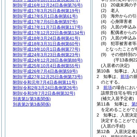
(1)
20歳未満の
附則
(平成16年12月24日条例第76号)
(2)
老人
附則
(平成17年3月25日条例第19号)
(3)
海外からの引
附則
(平成17年5月1日条例第61号)
(4)
心身障害者
附則
(平成17年7月6日条例第97号)
(5)
入居の申込み
附則
(平成17年11月7日条例第117号)
(6)
配偶者からの
附則
(平成17年12月22日条例第134号)
(7)
入居の申込み
附則
(平成18年3月24日条例第41号)
(8)
犯罪被害者等
附則
(平成18年3月31日条例第60号)
となったことが
附則
(平成19年10月1日条例第77号)
(9)
その他特別の
附則
(平成24年3月23日条例第23号)
(平13条例
附則
(平成24年12月28日条例第88号)
(入居者の決定)
附則
(平成25年10月4日条例第55号)
第10条
知事は、入
附則
(平成26年7月4日条例第59号)
2
知事は、
前項
の
附則
(平成27年12月25日条例第73号)
のとする。
附則
(令和元年7月4日条例第11号)
3
前項
の場合にお
附則
(令和2年3月24日条例第26号)
該県営住宅を明け
附則
(令和3年7月2日条例第32号)
(補欠入居予定者)
別表第1
(第3条関係)
第11条
知事は、
第
別表第2
(第3条関係)
を定めることがで
2
知事は、入居決
決定することがで
(入居の手続)
第12条
入居決定者