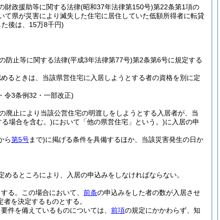
の財政援助等に関する法律
(昭和37年法律第150号)
第22条第1項の
おいて県が災害により滅失した住宅に居住していた低額所得者に転貸
た後は、15万8千円)
の防止等に関する法律
(平成3年法律第77号)
第2条第6号に規定する
認めるときは、当該県営住宅に入居しようとする者の資格を別に定
3・令3条例32・一部改正)
途の廃止により当該公営住宅の明渡しをしようとする入居者が、当
る場合を含む。)
において「他の県営住宅」という。)
に入居の申
から
第5号
まで)
に掲げる条件を具備するほか、当該災害発生の日か
定めるところにより、入居の申込みをしなければならない。
とする。
この場合において、
前条
の申込みをした者の数が入居させ
定者を決定するものとする。
る要件を備えているものについては、
前項
の規定にかかわらず、知
。