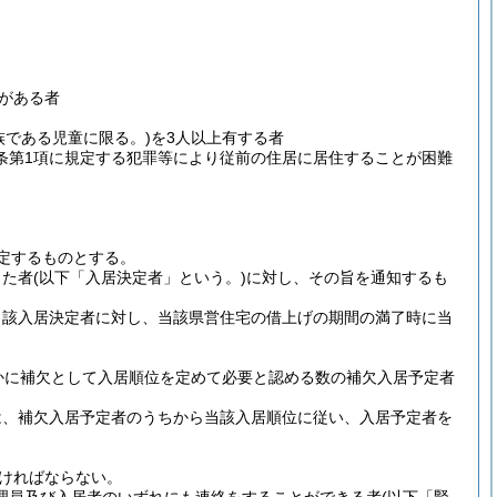
がある者
族である児童に限る。)
を3人以上有する者
条第1項に規定する犯罪等により従前の住居に居住することが困難
定するものとする。
した者
(以下「入居決定者」という。)
に対し、その旨を通知するも
当該入居決定者に対し、当該県営住宅の借上げの期間の満了時に当
かに補欠として入居順位を定めて必要と認める数の補欠入居予定者
は、補欠入居予定者のうちから当該入居順位に従い、入居予定者を
なければならない。