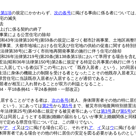
。
第1項
の規定にかかわらず、
次の各号
に掲げる事由に係る者については
宅の滅失
去
上げに係る契約の終了
事業による公営住宅の除却
昭和43年法律第100号)
第59条の規定に基づく都市計画事業、土地区画整
理事業、大都市地域における住宅及び住宅地の供給の促進に関する特別
年法律第38号)
に基づく市街地再開発事業の施行に伴う住宅の除却
昭和26年法律第219号)
第20条
(第138条第1項において準用する場合を含む
置法
(昭和36年法律第150号)
第2条に規定する特定公共事業の執行に伴う
に入居している者
(以下この号において「既存入居者」という。)
の同居
生活に身体の機能上の制限を受ける者となったことその他既存入居者又
県営住宅に当該既存入居者が入居することが適切であること。
居者が相互に入れ替わることが双方の利益となること。
134・平18条例41・平24条例88・一部改正)
入居することができる者は、
次の各号
(老人、身体障害者その他の特に居
」という。)
にあっては
第2号
から
第5号
まで、被災市街地復興特別措置
4年法律第25号)
第40条に規定する被災者等にあっては
第3号
及び
第5号
)
又は同居しようとする親族
(婚姻の届出をしないが事実上婚姻関係と同
則で定める県営住宅については、この限りでない。
が
ア
、
イ
又は
ウ
に掲げる場合に応じ、それぞれ
ア
、
イ
又は
ウ
に掲げる金
体障害者である場合その他の特に居住の安定を図る必要があるものとして