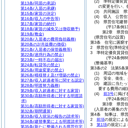
(2)
準特定優良
第13条
(同居の承認)
の変更を行い、
第14条
(入居の承継)
(3)
共同施設 県
第15条
(家賃の決定)
(4)
収入 公営住
第16条
(収入の申告等)
(5)
県営住宅建替
第17条
(家賃の納付)
(平17条例
第18条
(家賃の減免又は徴収猶予)
第2章
県営
第19条
(敷金)
(県営住宅の設置)
第20条
(入居者の費用負担義務)
第3条
住宅に困窮
第20条の2
(共益費の徴収)
2
県営住宅
(準特定
第21条
(入居者の保管義務等)
3
準特定優良賃貸
第22条
(迷惑行為の禁止)
(平24条例8
第23条
(一時不在の届出)
(整備基準)
第24条
(転貸等の禁止)
第3条の2
法第5条
第25条
(用途変更の禁止)
(1)
周辺の地域を
第26条
(模様替え及び増築の禁止)
(2)
安全、衛生、
第27条
(収入超過者等に関する認定)
(3)
建設に当たっ
第28条
(明渡努力義務)
要する費用の縮
第29条
(収入超過者に対する家賃)
(4)
前3号
に掲げ
第30条
(高額所得者に対する明渡請
(平24条例2
求)
第3章
県営
第31条
(高額所得者に対する家賃等)
(入居者の募集の方
第32条
(期間通算)
第4条
知事は、県
第33条
(収入状況の報告の請求等)
2
前項
の規定によ
第34条
(建替事業による明渡請求等)
3
第1項
の規定によ
第35条
(新たに整備される県営住宅