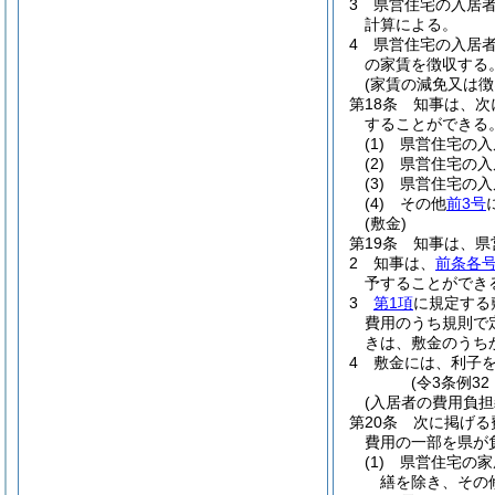
3
県営住宅の入居
計算による。
4
県営住宅の入居
の家賃を徴収する
(家賃の減免又は徴
第18条
知事は、次
することができる
(1)
県営住宅の入
(2)
県営住宅の入
(3)
県営住宅の入
(4)
その他
前3号
(敷金)
第19条
知事は、県
2
知事は、
前条各
予することができ
3
第1項
に規定する
費用のうち規則で
きは、敷金のうち
4
敷金には、利子
(令3条例3
(入居者の費用負担
第20条
次に掲げる
費用の一部を県が
(1)
県営住宅の家
繕を除き、その