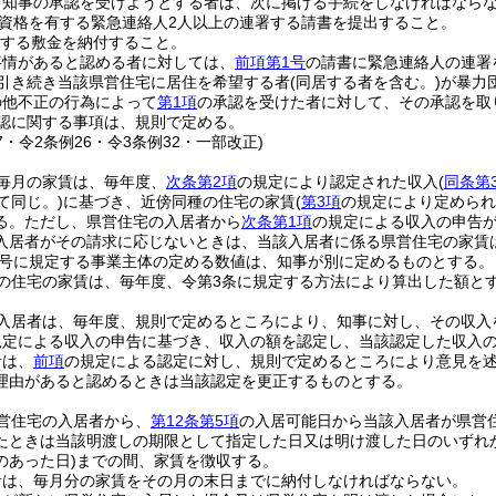
り知事の承認を受けようとする者は、次に掲げる手続をしなければなら
資格を有する緊急連絡人2人以上の連署する請書を提出すること。
する敷金を納付すること。
事情があると認める者に対しては、
前項第1号
の請書に緊急連絡人の連署
引き続き当該県営住宅に居住を希望する者
(同居する者を含む。)
が暴力
の他不正の行為によって
第1項
の承認を受けた者に対して、その承認を取
認に関する事項は、規則で定める。
77・令2条例26・令3条例32・一部改正)
毎月の家賃は、毎年度、
次条第2項
の規定により認定された収入
(
同条第
て同じ。)
に基づき、近傍同種の住宅の家賃
(
第3項
の規定により定められ
る。
ただし、県営住宅の入居者から
次条第1項
の規定による収入の申告
入居者がその請求に応じないときは、当該入居者に係る県営住宅の家賃
4号に規定する事業主体の定める数値は、知事が別に定めるものとする。
の住宅の家賃は、毎年度、令第3条に規定する方法により算出した額と
入居者は、毎年度、規則で定めるところにより、知事に対し、その収入
規定による収入の申告に基づき、収入の額を認定し、当該認定した収入
者は、
前項
の規定による認定に対し、規則で定めるところにより意見を
理由があると認めるときは当該認定を更正するものとする。
営住宅の入居者から、
第12条第5項
の入居可能日から当該入居者が県営
たときは当該明渡しの期限として指定した日又は明け渡した日のいずれ
のあった日)
までの間、家賃を徴収する。
者は、毎月分の家賃をその月の末日までに納付しなければならない。