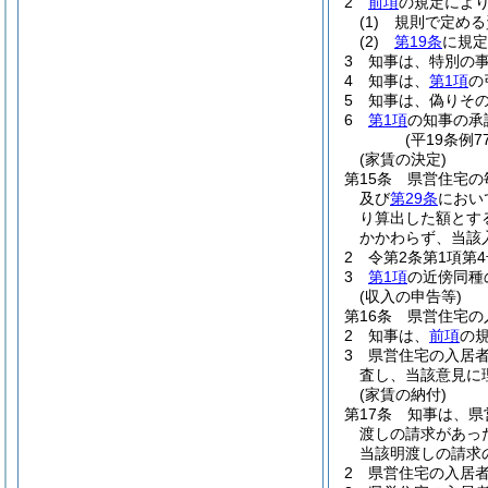
2
前項
の規定によ
(1)
規則で定める
(2)
第19条
に規定
3
知事は、特別の
4
知事は、
第1項
の
5
知事は、偽りそ
6
第1項
の知事の承
(平19条例
(家賃の決定)
第15条
県営住宅の
及び
第29条
におい
り算出した額とす
かかわらず、当該
2
令第2条第1項第
3
第1項
の近傍同種
(収入の申告等)
第16条
県営住宅の
2
知事は、
前項
の
3
県営住宅の入居
査し、当該意見に
(家賃の納付)
第17条
知事は、県
渡しの請求があっ
当該明渡しの請求
2
県営住宅の入居