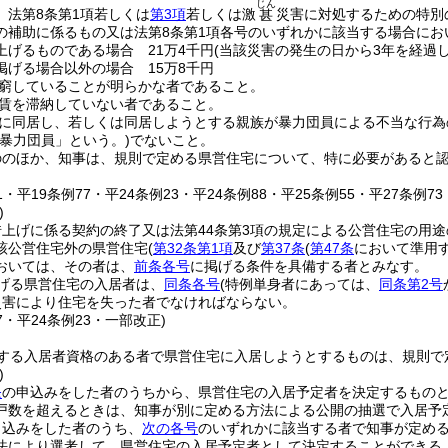
じん
、法第8条第1項若しくは
第3項
若しくは激
災害に対処するための特別
甚
の補助に係るもの又は法第8条第1項各号のいずれかに該当する場合に
上げるものである場合 21万4千円
(当該災害の発生の日から3年を経過し
掲げる場合以外の場合 15万8千円
窮していることが明らかな者であること。
賃を滞納していない者であること。
に同居し、若しくは同居しようとする親族が暴力団員による不当な行為
「暴力団員」という。)
でないこと。
ののほか、知事は、規則で定める県営住宅について、特に必要があると
。
81・平19条例77・平24条例23・平24条例88・平25条例55・平27条例7
)
借上げに係る契約の終了又は法第44条第3項の規定による公営住宅の用
該公営住宅外の県営住宅
(
第32条第1項
及び
第37条
(
第47条
において準用す
おいては、その者は、
前条各号
に掲げる条件を具備する者とみなす。
げる県営住宅の入居者は、
同条各号
(特例単身者にあっては、
同条第2号
災害により住宅を失った者でなければならない。
77・平24条例23・一部改正)
する入居者資格のある者で県営住宅に入居しようとするものは、規則で
)
条
の申込みをした者のうちから、県営住宅の入居予定者を決定するもの
戸数を超えるときは、知事が別に定める方法による公開の抽選で入居予
申込みをした者のうち、
次の各号
のいずれかに該当する者で知事が定め
法により選考して、県営住宅の入居予定者として決定することができる