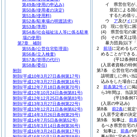
イ
県営住宅が
第49条
(使用の申込み)
規定による国
第50条
(使用者の決定)
するため借り
第51条
(使用料)
ウ
ア
及び
イ
に
第52条
(駐車場の明渡請求)
(3)
現に住宅に困
第53条
(準用)
(4)
県営住宅の家
第54条
(社会福祉法人等に係る駐車
(5)
その者又は現
場の使用)
暴力団員
(以下
第7章
補則
2
前項
に定めるも
第55条
(公営住宅監理員)
めることができる
第56条
(立入検査)
(平12条例
第57条
(管理の代行)
(入居者資格の特例
第58条
(委任)
第7条
公営住宅の
附則
該明渡しに伴い当
附則
(平成10年3月27日条例第17号)
込みをした場合に
附則
(平成12年3月27日条例第16号)
2
前条第2号イ
に掲
附則
(平成12年7月18日条例第70号)
ら3年間は、当該
附則
(平成12年10月24日条例第81号)
(平19条例
附則
(平成12年12月25日条例第83号)
(入居の申込み)
附則
(平成13年3月27日条例第22号)
第8条
前2条
に規定
附則
(平成13年12月21日条例第62号)
(入居予定者の決定
附則
(平成14年3月26日条例第29号)
第9条
知事は、
前
附則
(平成14年7月5日条例第52号)
るべき県営住宅の
附則
(平成15年3月14日条例第36号)
2
知事は、
前条
の
附則
(平成16年3月24日条例第17号)
事が別に定める方
附則
(平成16年10月1日条例第58号)