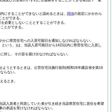
理員及び入居者のいずれにも連絡をすることができる者
(以下「緊
間内にすることができないと認めるときは、
同項
の規定にかかわら
ことができる。
署を必要としないこととすることができる。
すことができる。
やかに県営住宅への入居可能日を通知しなければならない。
」という。)
は、当該入居可能日から14日以内に県営住宅に入居し
事に対し、その旨を届け出なければならない。
せようとするときは、公営住宅法施行規則
(昭和26年建設省令第19
ばならない。
えるとき。
当該入居者と同居していた者が引き続き当該県営住宅に居住を希望
事の承認を受けなければならない。