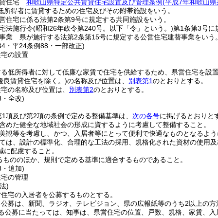
賃貸住宅
和歌山県特定公共賃貸住宅設置及び管理条例
(平成7年和歌山県
低所得者に賃貸するための住宅及びその附帯施設をいう。
営住宅に係る法第2条第9号に規定する共同施設をいう。
宅法施行令
(昭和26年政令第240号。以下「令」という。)
第1条第3号
事業 県が施行する法第2条第15号に規定する公営住宅建替事業をいう
134・平24条例88・一部改正)
住宅の設置
する低所得者に対して低廉な家賃で住宅を供給するため、県営住宅を設
優良賃貸住宅を除く。)
の名称及び位置は、
別表第1
のとおりとする。
住宅の名称及び位置は、
別表第2
のとおりとする。
8・全改)
第1項及び第2項の条例で定める整備基準は、
次の各号
に掲げるとおりと
含めた健全な地域社会の形成に資するように考慮して整備すること。
美観等を考慮し、かつ、入居者等にとって便利で快適なものとなるよう
ては、設計の標準化、合理的な工法の採用、規格化された資材の使用及
減に配慮すること。
るもののほか、規則で定める基準に適合するものであること。
3・追加)
住宅の管理
法)
営住宅の入居者を公募するものとする。
る公募は、新聞、ラジオ、テレビジョン、県の広報紙等のうち2以上の方
る公募に当たっては、知事は、県営住宅の位置、戸数、規格、家賃、入