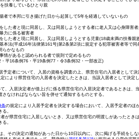
子を扶養しているひとり親
揚者で本邦に引き揚げた日から起算して5年を経過していないもの
をした者と現に同居し、又は同居しようとする者に老人又は心身障害者
暴力に係る被害者
をした者と現に同居し、又は同居しようとする児童
(18歳未満の扶養親
基本法
(平成16年法律第161号)
第2条第2項に規定する犯罪被害者等で同
明らかなもの
事情があると認められる者で規則で定めるもの
22・平16条例76・平19条例77・令3条例32・一部改正)
居予定者について、入居の資格を調査の上、県営住宅の入居者として決
規定により県営住宅の入居者を決定したときは、当該入居者として決定
いて、入居決定者が借上げに係る県営住宅の入居決定者であるときは、
渡さなければならない旨を併せて通知するものとする。
9条
の規定により入居予定者を決定する場合において、入居予定者のほ
きる。
定者が県営住宅に入居しないとき、又は県営住宅の明渡しがあったとき
きる。
は、その決定の通知があった日から10日以内に、次に掲げる手続をし