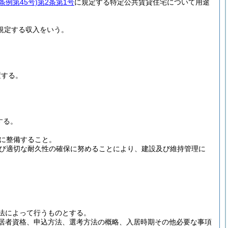
条例第45号)
第2条第1号
に規定する特定公共賃貸住宅について用途
に規定する収入をいう。
。
置する。
する。
に整備すること。
び適切な耐久性の確保に努めることにより、建設及び維持管理に
法によって行うものとする。
居者資格、申込方法、選考方法の概略、入居時期その他必要な事項