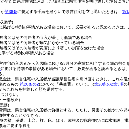
者が新たに県営住宅に入居した場合又は県営住宅を明け渡した場合におい
者が
第38条
に規定する手続を経ないで県営住宅を立ち退いたときは、
第1
。
収猶予)
に掲げる特別の事情がある場合において、必要があると認めるときは、
。
居者又はその同居者の収入が著しく低額である場合
居者又はその同居者が病気にかかっている場合
居者又はその同居者が災害により著しい損害を受けた場合
に準ずる特別の事情がある場合
営住宅の入居者から入居時における3月分の家賃に相当する金額の敷金
号
に掲げる特別の事情がある場合において、必要があると認めるときは
る。
敷金は、県営住宅の入居者が当該県営住宅を明け渡すときに、これを還
定めるもの
(
第20条の2
において「共益費」という。)
(
第20条の2第3項
の
からこれらを控除した額を還付する。
をつけない。
2・一部改正)
義務)
費用は、県営住宅の入居者の負担とする。
ただし、災害その他やむを得
負担することができる。
屋の壁、基礎、土台、柱、床、はり、屋根及び階段並びに給水施設、排
修繕に要する費用