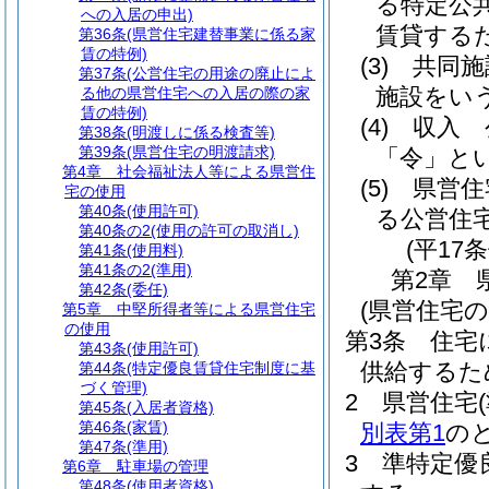
る特定公
への入居の申出)
賃貸する
第36条
(県営住宅建替事業に係る家
賃の特例)
(3)
共同施
第37条
(公営住宅の用途の廃止によ
施設をい
る他の県営住宅への入居の際の家
賃の特例)
(4)
収入 
第38条
(明渡しに係る検査等)
第39条
(県営住宅の明渡請求)
「令」とい
第4章
社会福祉法人等による県営住
(5)
県営住
宅の使用
第40条
(使用許可)
る公営住
第40条の2
(使用の許可の取消し)
(平17
第41条
(使用料)
第41条の2
(準用)
第2章
第42条
(委任)
(県営住宅の
第5章
中堅所得者等による県営住宅
の使用
第3条
住宅
第43条
(使用許可)
供給するた
第44条
(特定優良賃貸住宅制度に基
づく管理)
2
県営住宅
第45条
(入居者資格)
第46条
(家賃)
別表第1
の
第47条
(準用)
3
準特定優
第6章
駐車場の管理
第48条
(使用者資格)