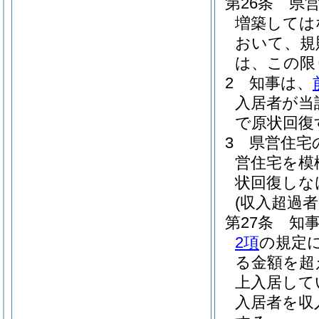
第26条
県
増築しては
おいて、規
は、この限
2
知事は、
入居者が当
で原状回復
3
県営住宅
営住宅を模
状回復しな
(収入超過
第27条
知
2項
の規定
る金額を超
上入居して
入居者を収