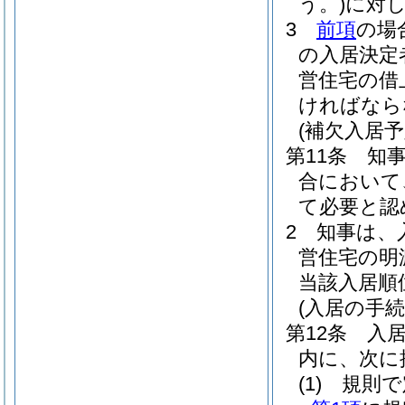
う。)
に対
3
前項
の場
の入居決定
営住宅の借
ければなら
(補欠入居予
第11条
知
合において
て必要と認
2
知事は、
営住宅の明
当該入居順
(入居の手続
第12条
入
内に、次に
(1)
規則で