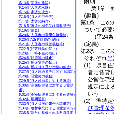
附則
第13条
(同居の承認)
第1章
第14条
(入居の承継)
第15条
(家賃の決定)
(趣旨)
第16条
(収入の申告等)
第17条
(家賃の納付)
第1条
この
第18条
(家賃の減免又は徴収猶予)
ついて必要
第19条
(敷金)
第20条
(入居者の費用負担義務)
(平24
第20条の2
(共益費の徴収)
(定義)
第21条
(入居者の保管義務等)
第22条
(迷惑行為の禁止)
第2条
この
第23条
(一時不在の届出)
それぞれ
当
第24条
(転貸等の禁止)
第25条
(用途変更の禁止)
(1)
県営住
第26条
(模様替え及び増築の禁止)
者に賃貸
第27条
(収入超過者等に関する認定)
第28条
(明渡努力義務)
公営住宅
第29条
(収入超過者に対する家賃)
第30条
(高額所得者に対する明渡請
規定によ
求)
いう。
第31条
(高額所得者に対する家賃等)
第32条
(期間通算)
(2)
準特
第33条
(収入状況の報告の請求等)
び管理条
第34条
(建替事業による明渡請求等)
第35条
(新たに整備される県営住宅