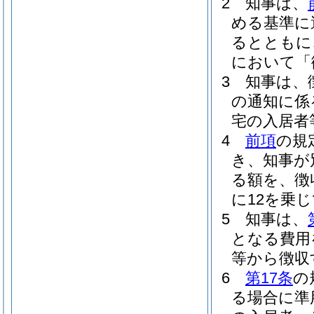
2
知事は、
める基準に
るとともに
において「
3
知事は、
の通知に係
宅の入居者
4
前項
の規
き、知事が
る額を、徴
に12を乗
5
知事は、
となる費用
等から徴収
6
第17条
の
る場合に準