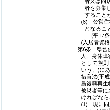
者又は同
者を募集
すること
(8)
公営住
となるこ
(平17
(入居者資格
第6条
県営
人、身体障
として規則
いう。)
に
措置法
(平成
島復興再生
被災者等に
ければなら
(1)
現に同