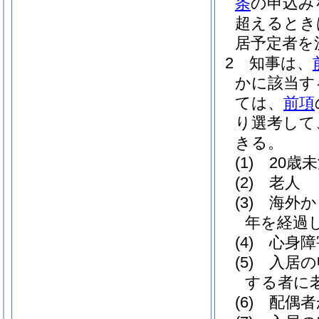
条
の申込み
超えるとき
居予定者を
2
知事は、
かに該当す
ては、
前項
り選考して
きる。
(1)
20歳
(2)
老人
(3)
海外か
年を経過
(4)
心身障
(5)
入居の
する者に
(6)
配偶者