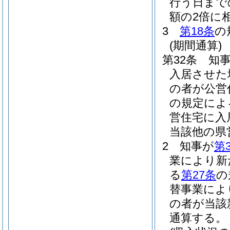
行う日まで
額の2倍に
3
第18条
の
(期間通算)
第32条
知
入居させた
の者が公営
の規定によ
営住宅に入
当該他の県
2
知事が
第
業により新
る
第27条
の
替事業によ
の者が当該
通算する。