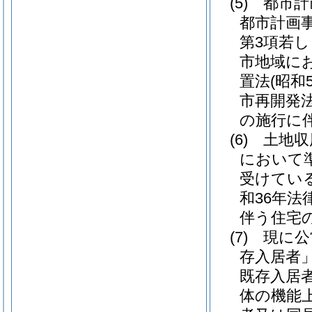
(5)
都市計
都市計画
第3項若
市地域に
置法
(昭和
市再開発
の施行に
(6)
土地収
において
受けてい
和36年法律
伴う住宅
(7)
現に公
存入居者」
既存入居
体の機能