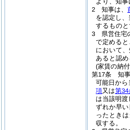
より、知事
2
知事は、
を認定し、
するものと
3
県営住宅
で定めると
において、
あると認め
(家賃の納付
第17条
知
可能日から
項
又は
第3
は当該明渡
ずれか早い
ったときは
収する。