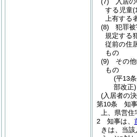
(7)
入居の
する児童
上有する
(8)
犯罪被
規定する
従前の住
もの
(9)
その他
もの
(平13
部改正)
(入居者の決
第10条
知
上、県営住
2
知事は、
きは、当該