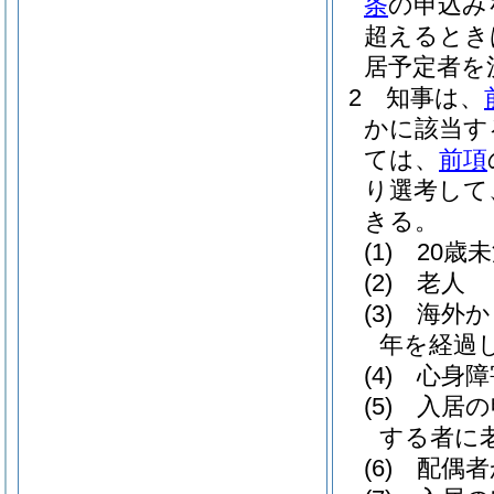
条
の申込み
超えるとき
居予定者を
2
知事は、
かに該当す
ては、
前項
り選考して
きる。
(1)
20歳
(2)
老人
(3)
海外か
年を経過
(4)
心身障
(5)
入居の
する者に
(6)
配偶者