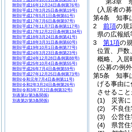
第3章
附則
(平成16年12月24日条例第76号)
(入居者の募
附則
(平成17年3月25日条例第19号)
附則
(平成17年5月1日条例第61号)
第4条
知事
附則
(平成17年7月6日条例第97号)
2
前項
の規
附則
(平成17年11月7日条例第117号)
附則
(平成17年12月22日条例第134号)
県の広報紙
附則
(平成18年3月24日条例第41号)
3
第1項
の
附則
(平成18年3月31日条例第60号)
附則
(平成19年10月1日条例第77号)
位置、戸数
附則
(平成24年3月23日条例第23号)
概略、入居
附則
(平成24年12月28日条例第88号)
附則
(平成25年10月4日条例第55号)
(公募の例外
附則
(平成26年7月4日条例第59号)
附則
(平成27年12月25日条例第73号)
第5条
知事
附則
(令和元年7月4日条例第11号)
げる事由に
附則
(令和2年3月24日条例第26号)
附則
(令和3年7月2日条例第32号)
させること
別表第1
(第3条関係)
(1)
災害に
別表第2
(第3条関係)
(2)
不良住
(3)
公営住
(4)
県営住