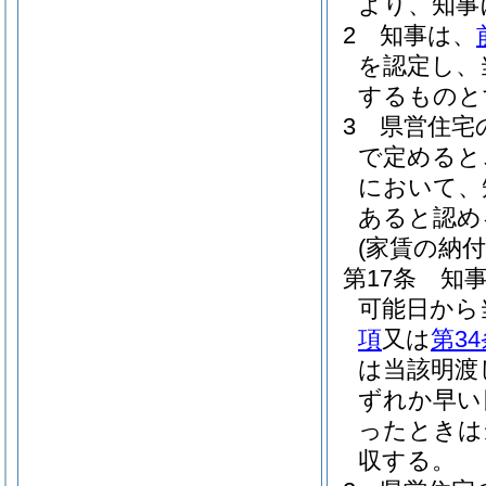
より、知事
2
知事は、
を認定し、
するものと
3
県営住宅
で定めると
において、
あると認め
(家賃の納付
第17条
知
可能日から
項
又は
第3
は当該明渡
ずれか早い
ったときは
収する。