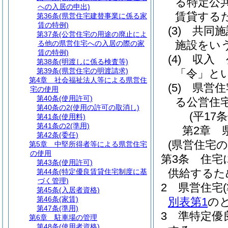
る特定公
への入居の申出)
賃貸する
第36条
(県営住宅建替事業に係る家
賃の特例)
(3)
共同施
第37条
(公営住宅の用途の廃止によ
施設をい
る他の県営住宅への入居の際の家
賃の特例)
(4)
収入 
第38条
(明渡しに係る検査等)
第39条
(県営住宅の明渡請求)
「令」とい
第4章
社会福祉法人等による県営住
(5)
県営住
宅の使用
第40条
(使用許可)
る公営住
第40条の2
(使用の許可の取消し)
(平17
第41条
(使用料)
第41条の2
(準用)
第2章
第42条
(委任)
(県営住宅の
第5章
中堅所得者等による県営住宅
の使用
第3条
住宅
第43条
(使用許可)
供給するた
第44条
(特定優良賃貸住宅制度に基
づく管理)
2
県営住宅
第45条
(入居者資格)
第46条
(家賃)
別表第1
の
第47条
(準用)
3
準特定優
第6章
駐車場の管理
第48条
(使用者資格)