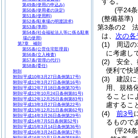
する。
第49条
(使用の申込み)
(平24
第50条
(使用者の決定)
第51条
(使用料)
(整備基準)
第52条
(駐車場の明渡請求)
第3条の2
第53条
(準用)
第54条
(社会福祉法人等に係る駐車
は、
次の各
場の使用)
(1)
周辺の
第7章
補則
第55条
(公営住宅監理員)
に考慮し
第56条
(立入検査)
第57条
(管理の代行)
(2)
安全、
第58条
(委任)
便利で快
附則
附則
(平成10年3月27日条例第17号)
(3)
建設に
附則
(平成12年3月27日条例第16号)
用、規格
附則
(平成12年7月18日条例第70号)
附則
(平成12年10月24日条例第81号)
ることに
附則
(平成12年12月25日条例第83号)
慮するこ
附則
(平成13年3月27日条例第22号)
附則
(平成13年12月21日条例第62号)
(4)
前3号
附則
(平成14年3月26日条例第29号)
るもので
附則
(平成14年7月5日条例第52号)
附則
(平成15年3月14日条例第36号)
(平24
附則
(平成16年3月24日条例第17号)
附則
(平成16年10月1日条例第58号)