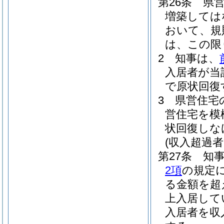
第26条
県
増築しては
おいて、規
は、この限
2
知事は、
入居者が当
で原状回復
3
県営住宅
営住宅を模
状回復しな
(収入超過
第27条
知
2項
の規定
る金額を超
上入居して
入居者を収