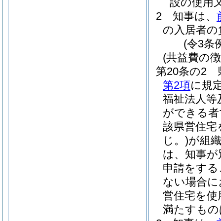
設の使用
2
知事は、
の入居者の
(令3条
(共益費の徴
第20条の2
第2項
に規
福祉法人等
ができる者
該県営住宅
じ。)
が組織
は、知事が
申請をする
ない場合に
営住宅を使
満たすもの