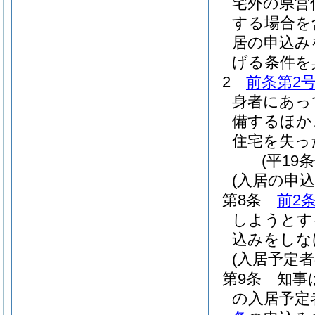
宅外の県営
する場合を
居の申込み
げる条件を
2
前条第2
身者にあっ
備するほか
住宅を失っ
(平19
(入居の申込
第8条
前2
しようとす
込みをしな
(入居予定者
第9条
知事
の入居予定