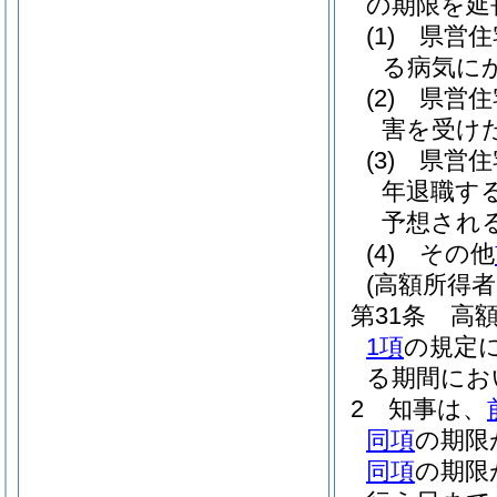
の期限を延
(1)
県営住
る病気に
(2)
県営住
害を受け
(3)
県営住
年退職す
予想され
(4)
その他
(高額所得
第31条
高
1項
の規定
る期間にお
2
知事は、
同項
の期限
同項
の期限