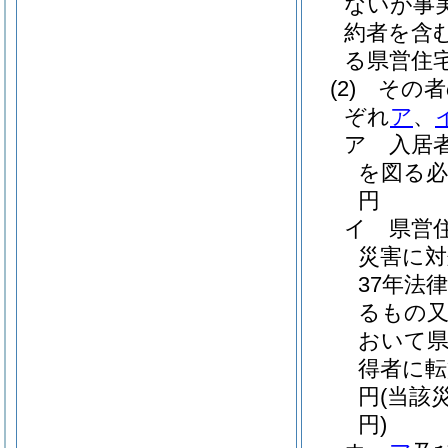
ないが事
約者を含
る県営住
(2)
その者
ぞれ
ア
、
ア
入居
を図る必
円
イ
県営
災害に対
37年法律
るもの又
おいて
得者に転
円
(当該
円)