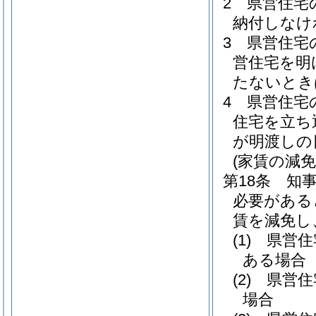
2
県営住宅
納付しなけ
3
県営住宅
営住宅を明
たないとき
4
県営住宅
住宅を立ち
が明渡しの
(家賃の減
第18条
知
必要がある
賃を減免し
(1)
県営住
ある場合
(2)
県営住
場合