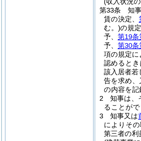
(収入状況
第33条
知
賃の決定、
む。)
の規
予、
第19条
予、
第30条
項の規定に
認めるとき
該入居者若
告を求め、
の内容を記
2
知事は、
ることがで
3
知事又は
によりその
第三者の利