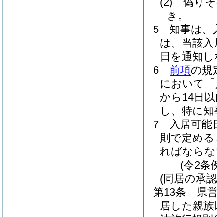
(2)
偽りそ
き。
5
知事は、
は、当該入
日を通知し
6
前項
の規
において「
から14日
し、特に知
7
入居可能
則で定める
ればならな
(令2条
(同居の承認
第13条
県
居した親族