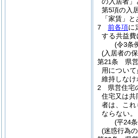
の入居者」
第5項の入
「家賃」と
7
前各項
に
する共益費
(令3条
(入居者の保
第21条
県
用について
維持しなけ
2
県営住宅
住宅又は共
者は、これ
ならない。
(平24
(迷惑行為の