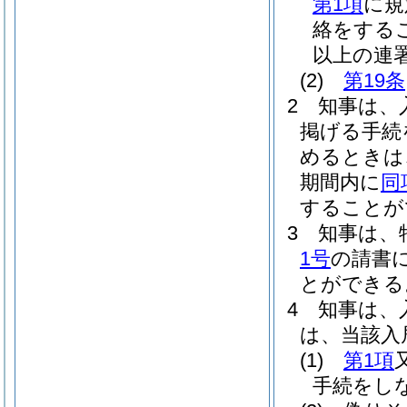
第1項
に規
絡をする
以上の連
(2)
第19条
2
知事は、
掲げる手続
めるときは
期間内に
同
することが
3
知事は、
1号
の請書
とができる
4
知事は、
は、当該入
(1)
第1項
手続をし