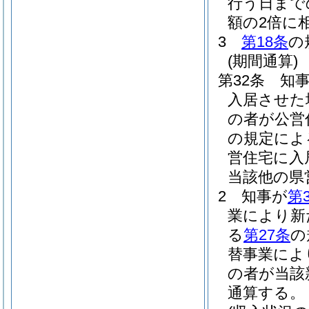
行う日まで
額の2倍に
3
第18条
の
(期間通算)
第32条
知
入居させた
の者が公営
の規定によ
営住宅に入
当該他の県
2
知事が
第
業により新
る
第27条
の
替事業によ
の者が当該
通算する。