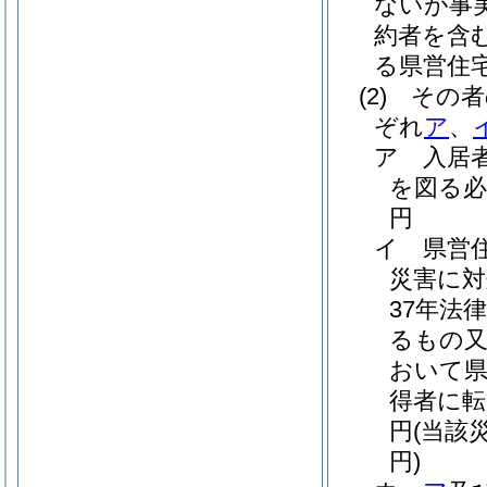
ないが事
約者を含
る県営住
(2)
その者
ぞれ
ア
、
ア
入居
を図る必
円
イ
県営
災害に対
37年法律
るもの又
おいて
得者に転
円
(当該
円)