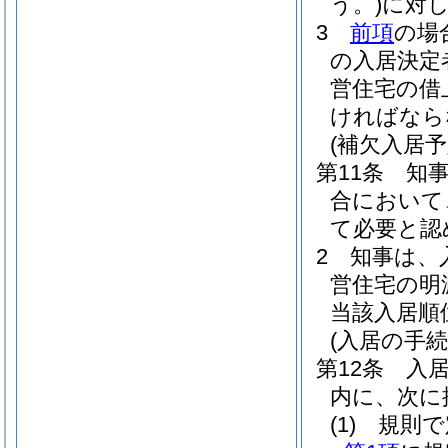
う。)
に対
3
前項
の場
の入居決定
営住宅の借
ければなら
(補欠入居予
第11条
知
合において
て必要と認
2
知事は、
営住宅の明
当該入居順
(入居の手続
第12条
入
内に、次に
(1)
規則で