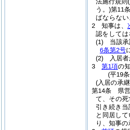
法施行規則
う。)
第11
ばならない
2
知事は、
認をしては
(1)
当該承
6条第2号
(2)
入居者
3
第1項
の
(平19
(入居の承継
第14条
県
て、その死
引き続き当
と同居して
り、知事の