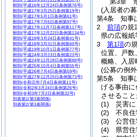
第3章
附則
(平成16年12月24日条例第76号)
(入居者の募
附則
(平成17年3月25日条例第19号)
附則
(平成17年5月1日条例第61号)
第4条
知事
附則
(平成17年7月6日条例第97号)
2
前項
の規
附則
(平成17年11月7日条例第117号)
附則
(平成17年12月22日条例第134号)
県の広報紙
附則
(平成18年3月24日条例第41号)
3
第1項
の
附則
(平成18年3月31日条例第60号)
附則
(平成19年10月1日条例第77号)
位置、戸数
附則
(平成24年3月23日条例第23号)
概略、入居
附則
(平成24年12月28日条例第88号)
附則
(平成25年10月4日条例第55号)
(公募の例外
附則
(平成26年7月4日条例第59号)
附則
(平成27年12月25日条例第73号)
第5条
知事
附則
(令和元年7月4日条例第11号)
げる事由に
附則
(令和2年3月24日条例第26号)
附則
(令和3年7月2日条例第32号)
させること
別表第1
(第3条関係)
(1)
災害に
別表第2
(第3条関係)
(2)
不良住
(3)
公営住
(4)
県営住