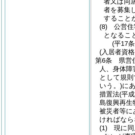
者又は同
者を募集
すること
(8)
公営住
となるこ
(平17
(入居者資格
第6条
県営
人、身体障
として規則
いう。)
に
措置法
(平成
島復興再生
被災者等に
ければなら
(1)
現に同