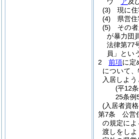
ウ
ア
及
(3)
現に住
(4)
県営住
(5)
その者
が暴力団
法律第77号
員」という
2
前項
に定
について、
入居しよう
(平12
25条例
(入居者資格
第7条
公営
の規定によ
渡しをしよ