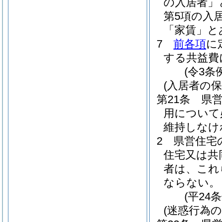
の入居者」
第5項の入
「家賃」と
7
前各項
に
する共益費
(令3条
(入居者の保
第21条
県
用について
維持しなけ
2
県営住宅
住宅又は共
者は、これ
ならない。
(平24
(迷惑行為の