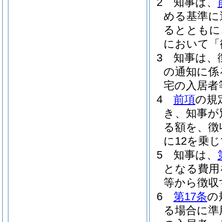
2
知事は、
める基準に
るとともに
において「
3
知事は、
の通知に係
宅の入居者
4
前項
の規
き、知事が
る額を、徴
に12を乗
5
知事は、
となる費用
等から徴収
6
第17条
の
る場合に準