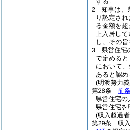
する。
2
知事は、
り認定され
る金額を超
上入居して
し、その旨
3
県営住宅
で定めると
において、
あると認め
(明渡努力義
第28条
前条
県営住宅の
県営住宅を
(収入超過
第29条
収