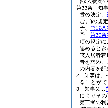
(収入状況
第33条
知
賃の決定、
む。)
の規
予、
第19条
予、
第30条
項の規定に
認めるとき
該入居者若
告を求め、
の内容を記
2
知事は、
ることがで
3
知事又は
によりその
第三者の利