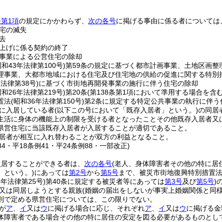
。
第1項
の規定にかかわらず、
次の各号
に掲げる事由に係る者については
宅の滅失
去
上げに係る契約の終了
事業による公営住宅の除却
昭和43年法律第100号)
第59条の規定に基づく都市計画事業、土地区画整
理事業、大都市地域における住宅及び住宅地の供給の促進に関する特別
年法律第38号)
に基づく市街地再開発事業の施行に伴う住宅の除却
昭和26年法律第219号)
第20条
(第138条第1項において準用する場合を含む
置法
(昭和36年法律第150号)
第2条に規定する特定公共事業の執行に伴う
に入居している者
(以下この号において「既存入居者」という。)
の同居
生活に身体の機能上の制限を受ける者となったことその他既存入居者又
県営住宅に当該既存入居者が入居することが適切であること。
居者が相互に入れ替わることが双方の利益となること。
134・平18条例41・平24条例88・一部改正)
入居することができる者は、
次の各号
(老人、身体障害者その他の特に居
」という。)
にあっては
第2号
から
第5号
まで、被災市街地復興特別措置
4年法律第25号)
第40条に規定する被災者等にあっては
第3号
及び
第5号
)
又は同居しようとする親族
(婚姻の届出をしないが事実上婚姻関係と同
則で定める県営住宅については、この限りでない。
が
ア
、
イ
又は
ウ
に掲げる場合に応じ、それぞれ
ア
、
イ
又は
ウ
に掲げる金
体障害者である場合その他の特に居住の安定を図る必要があるものとして