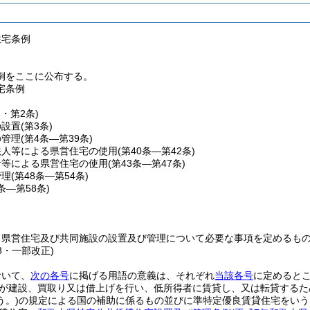
住宅条例
例をここに公布する。
宅条例
条・第2条)
の設置
(第3条)
の管理
(第4条―第39条)
法人等による県営住宅の使用
(第40条―第42条)
者等による県営住宅の使用
(第43条―第47条)
管理
(第48条―第54条)
5条―第58条)
、県営住宅及び共同施設の設置及び管理について必要な事項を定めるも
88・一部改正)
おいて、
次の各号
に掲げる用語の意義は、それぞれ
当該各号
に定めると
が建設、買取り又は借上げを行い、低所得者に賃貸し、又は転貸するた
う。)
の規定による国の補助に係るもの並びに準特定優良賃貸住宅をいう