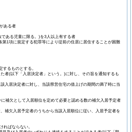
がある者
族である児童に限る。)
を3人以上有する者
条第1項に規定する犯罪等により従前の住居に居住することが困難
定するものとする。
した者
(以下「入居決定者」という。)
に対し、その旨を通知するも
当該入居決定者に対し、当該県営住宅の借上げの期間の満了時に当
かに補欠として入居順位を定めて必要と認める数の補欠入居予定者
は、補欠入居予定者のうちから当該入居順位に従い、入居予定者を
なければならない。