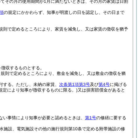
てその月の使用期間が1月に満たないときは、その月の家賃は日割
項
の規定にかかわらず、知事が明渡しの日を認定し、その日まで
規則で定めるところにより、家賃を減免し、又は家賃の徴収を猶予
を徴収するものとする。
、規則で定めるところにより、敷金を減免し、又は敷金の徴収を猶
付する。
ただし、未納の家賃、
次条第1項第3号
及び
第4号
に掲げる
規定により知事が徴収するものに限る。)
又は損害賠償金があると
ない事情により知事が必要と認めるときは、
第1号
の修繕に要する
水施設、電気施設その他の施行規則第10条で定める附帯施設の修