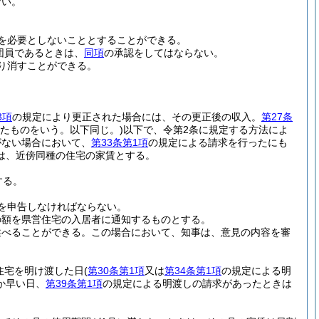
ない。
を必要としないこととすることができる。
団員であるときは、
同項
の承認をしてはならない。
り消すことができる。
3項
の規定により更正された場合には、その更正後の収入。
第27条
たものをいう。以下同じ。)
以下で、令第2条に規定する方法によ
がない場合において、
第33条第1項
の規定による請求を行ったにも
は、近傍同種の住宅の家賃とする。
する。
を申告しなければならない。
の額を県営住宅の入居者に通知するものとする。
述べることができる。
この場合において、知事は、意見の内容を審
住宅を明け渡した日
(
第30条第1項
又は
第34条第1項
の規定による明
か早い日、
第39条第1項
の規定による明渡しの請求があったときは