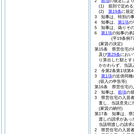
2
前項
の規定によ
(1)
規則で定める
(2)
第19条
に規定
3
知事は、特別の
4
知事は、
第1項
の
5
知事は、偽りそ
6
第1項
の知事の承
(平19条例
(家賃の決定)
第15条
県営住宅の
及び
第29条
におい
り算出した額とす
かかわらず、当該
2
令第2条第1項第
3
第1項
の近傍同種
(収入の申告等)
第16条
県営住宅の
2
知事は、
前項
の
3
県営住宅の入居
査し、当該意見に
(家賃の納付)
第17条
知事は、県
渡しの請求があっ
当該明渡しの請求
2
県営住宅の入居