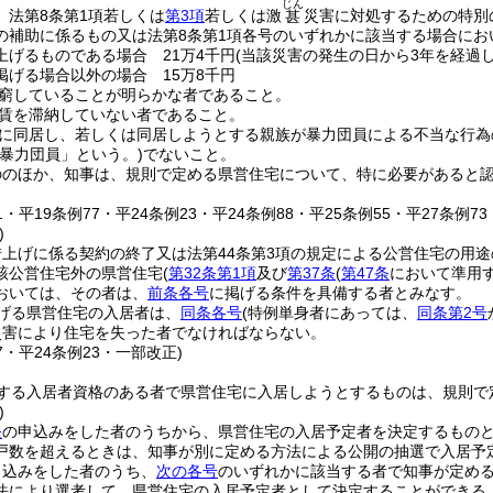
じん
、法第8条第1項若しくは
第3項
若しくは激
災害に対処するための特別
甚
の補助に係るもの又は法第8条第1項各号のいずれかに該当する場合に
上げるものである場合 21万4千円
(当該災害の発生の日から3年を経過し
掲げる場合以外の場合 15万8千円
窮していることが明らかな者であること。
賃を滞納していない者であること。
に同居し、若しくは同居しようとする親族が暴力団員による不当な行為
「暴力団員」という。)
でないこと。
ののほか、知事は、規則で定める県営住宅について、特に必要があると
。
81・平19条例77・平24条例23・平24条例88・平25条例55・平27条例7
)
借上げに係る契約の終了又は法第44条第3項の規定による公営住宅の用
該公営住宅外の県営住宅
(
第32条第1項
及び
第37条
(
第47条
において準用す
おいては、その者は、
前条各号
に掲げる条件を具備する者とみなす。
げる県営住宅の入居者は、
同条各号
(特例単身者にあっては、
同条第2号
災害により住宅を失った者でなければならない。
77・平24条例23・一部改正)
する入居者資格のある者で県営住宅に入居しようとするものは、規則で
)
条
の申込みをした者のうちから、県営住宅の入居予定者を決定するもの
戸数を超えるときは、知事が別に定める方法による公開の抽選で入居予
申込みをした者のうち、
次の各号
のいずれかに該当する者で知事が定め
法により選考して、県営住宅の入居予定者として決定することができる