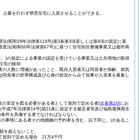
、公募を行わず県営住宅に入居させることができる。
理法
(昭和29年法律第119号)
第3条第3項若しくは第4項の規定に基
措置法
(昭和50年法律第67号)
に基づく住宅街区整備事業又は都市再
。)
の規定による事業の認定を受けている事業又は公共用地の取得
住宅の除却
者の人数に増減があったこと、既存入居者又は同居者が加齢、病気
は同居者の世帯構成及び心身の状況からみて知事が入居者を募集し
住の安定を図る必要がある者として規則で定める者
(
次条第2項
にお
法
(平成7年法律第14号)
第21条に規定する被災者等及び福島復興再生
の条件を具備する者でなければならない。
様の事情にある者その他婚姻の予約者を含む。以下同じ。)
があるこ
額を超えないこと。
規則で定める場合 21万4千円