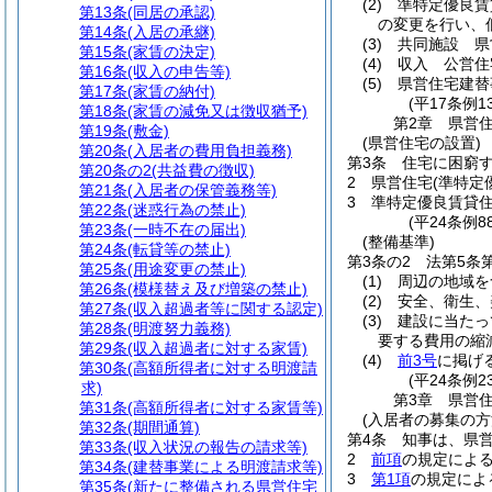
(2)
準特定優良
第13条
(同居の承認)
の変更を行い、
第14条
(入居の承継)
(3)
共同施設 県
第15条
(家賃の決定)
(4)
収入 公営住
第16条
(収入の申告等)
(5)
県営住宅建替
第17条
(家賃の納付)
(平17条例
第18条
(家賃の減免又は徴収猶予)
第2章
県営
第19条
(敷金)
(県営住宅の設置)
第20条
(入居者の費用負担義務)
第3条
住宅に困窮
第20条の2
(共益費の徴収)
2
県営住宅
(準特定
第21条
(入居者の保管義務等)
3
準特定優良賃貸
第22条
(迷惑行為の禁止)
(平24条例8
第23条
(一時不在の届出)
(整備基準)
第24条
(転貸等の禁止)
第3条の2
法第5条
第25条
(用途変更の禁止)
(1)
周辺の地域を
第26条
(模様替え及び増築の禁止)
(2)
安全、衛生、
第27条
(収入超過者等に関する認定)
(3)
建設に当たっ
第28条
(明渡努力義務)
要する費用の縮
第29条
(収入超過者に対する家賃)
(4)
前3号
に掲げ
第30条
(高額所得者に対する明渡請
(平24条例2
求)
第3章
県営
第31条
(高額所得者に対する家賃等)
(入居者の募集の方
第32条
(期間通算)
第4条
知事は、県
第33条
(収入状況の報告の請求等)
2
前項
の規定によ
第34条
(建替事業による明渡請求等)
3
第1項
の規定によ
第35条
(新たに整備される県営住宅