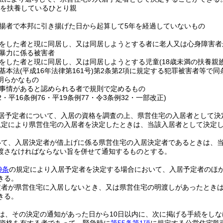
子を扶養しているひとり親
揚者で本邦に引き揚げた日から起算して5年を経過していないもの
をした者と現に同居し、又は同居しようとする者に老人又は心身障害者
暴力に係る被害者
をした者と現に同居し、又は同居しようとする児童
(18歳未満の扶養親
基本法
(平成16年法律第161号)
第2条第2項に規定する犯罪被害者等で同
明らかなもの
事情があると認められる者で規則で定めるもの
22・平16条例76・平19条例77・令3条例32・一部改正)
居予定者について、入居の資格を調査の上、県営住宅の入居者として決
規定により県営住宅の入居者を決定したときは、当該入居者として決定
いて、入居決定者が借上げに係る県営住宅の入居決定者であるときは、
渡さなければならない旨を併せて通知するものとする。
9条
の規定により入居予定者を決定する場合において、入居予定者のほ
きる。
定者が県営住宅に入居しないとき、又は県営住宅の明渡しがあったとき
きる。
は、その決定の通知があった日から10日以内に、次に掲げる手続をし