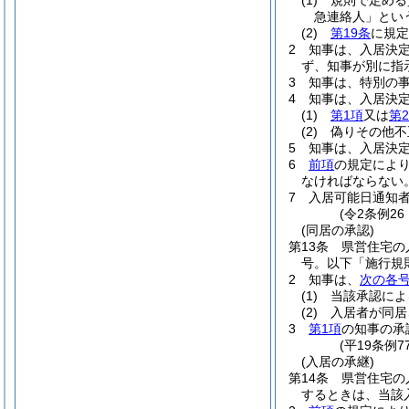
(1)
規則で定める
急連絡人」とい
(2)
第19条
に規定
2
知事は、入居決
ず、知事が別に指
3
知事は、特別の
4
知事は、入居決
(1)
第1項
又は
第
(2)
偽りその他不
5
知事は、入居決
6
前項
の規定によ
なければならない
7
入居可能日通知
(令2条例2
(同居の承認)
第13条
県営住宅の
号。以下「施行規
2
知事は、
次の各
(1)
当該承認によ
(2)
入居者が同居
3
第1項
の知事の承
(平19条例
(入居の承継)
第14条
県営住宅の
するときは、当該