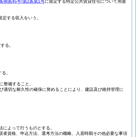
条例第45号)
第2条第1号
に規定する特定公共賃貸住宅について用途
に規定する収入をいう。
。
置する。
する。
に整備すること。
び適切な耐久性の確保に努めることにより、建設及び維持管理に
法によって行うものとする。
居者資格、申込方法、選考方法の概略、入居時期その他必要な事項