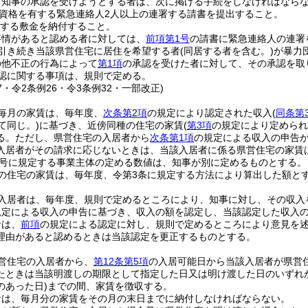
り知事の承認を受けようとする者は、次に掲げる手続をしなければなら
資格を有する緊急連絡人2人以上の連署する請書を提出すること。
する敷金を納付すること。
事情があると認める者に対しては、
前項第1号
の請書に緊急連絡人の連署
引き続き当該県営住宅に居住を希望する者
(同居する者を含む。)
が暴力
の他不正の行為によって
第1項
の承認を受けた者に対して、その承認を取
認に関する事項は、規則で定める。
77・令2条例26・令3条例32・一部改正)
毎月の家賃は、毎年度、
次条第2項
の規定により認定された収入
(
同条第
て同じ。)
に基づき、近傍同種の住宅の家賃
(
第3項
の規定により定められ
る。
ただし、県営住宅の入居者から
次条第1項
の規定による収入の申告
入居者がその請求に応じないときは、当該入居者に係る県営住宅の家賃
4号に規定する事業主体の定める数値は、知事が別に定めるものとする。
の住宅の家賃は、毎年度、令第3条に規定する方法により算出した額と
入居者は、毎年度、規則で定めるところにより、知事に対し、その収入
規定による収入の申告に基づき、収入の額を認定し、当該認定した収入
者は、
前項
の規定による認定に対し、規則で定めるところにより意見を
理由があると認めるときは当該認定を更正するものとする。
営住宅の入居者から、
第12条第5項
の入居可能日から当該入居者が県営
たときは当該明渡しの期限として指定した日又は明け渡した日のいずれ
のあった日)
までの間、家賃を徴収する。
者は、毎月分の家賃をその月の末日までに納付しなければならない。