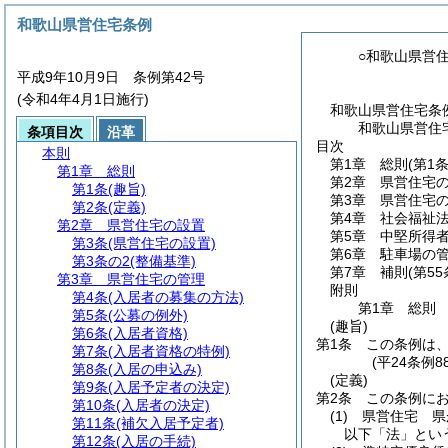
和歌山県営住宅条例
○和歌山県営
平成9年10月9日 条例第42号
(令和4年4月1日施行)
和歌山県営住宅条
和歌山県営住
条項目次
沿革
目次
本則
第1章
総則
(第1
第1章
総則
第2章
県営住宅
第1条
(趣旨)
第3章
県営住宅
第2条
(定義)
第4章
社会福祉
第2章
県営住宅の設置
第5章
中堅所得
第3条
(県営住宅の設置)
第6章
駐車場の
第3条の2
(整備基準)
第7章
補則
(第5
第3章
県営住宅の管理
附則
第4条
(入居者の募集の方法)
第1章
総則
第5条
(公募の例外)
(趣旨)
第6条
(入居者資格)
第1条
この条例は
第7条
(入居者資格の特例)
(平24条例
第8条
(入居の申込み)
(定義)
第9条
(入居予定者の決定)
第2条
この条例に
第10条
(入居者の決定)
(1)
県営住宅 県
第11条
(補欠入居予定者)
以下「法」とい
第12条
(入居の手続)