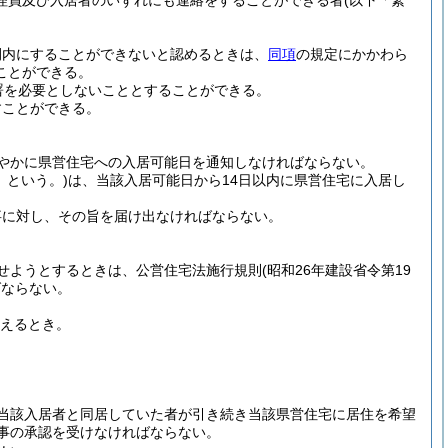
理員及び入居者のいずれにも連絡をすることができる者
(以下「緊
間内にすることができないと認めるときは、
同項
の規定にかかわら
ことができる。
署を必要としないこととすることができる。
すことができる。
やかに県営住宅への入居可能日を通知しなければならない。
」という。)
は、当該入居可能日から14日以内に県営住宅に入居し
事に対し、その旨を届け出なければならない。
せようとするときは、公営住宅法施行規則
(昭和26年建設省令第19
ばならない。
えるとき。
当該入居者と同居していた者が引き続き当該県営住宅に居住を希望
事の承認を受けなければならない。