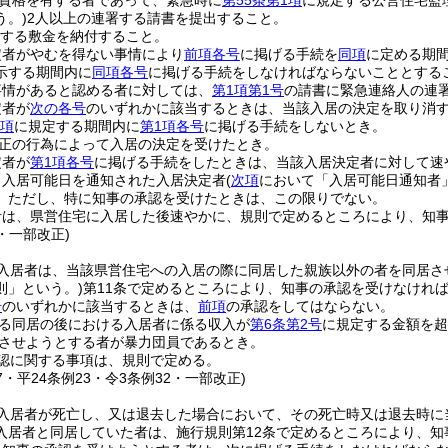
資格を有する者であって、緊急時に
第55条第1項
に規定する公営住宅監
う。)
2人以上の連署する請書を提出すること。
する敷金を納付すること。
定者がやむを得ない事情により
前項各号
に掲げる手続を
同項
に定める期
示する期間内に
同項各号
に掲げる手続をしなければならないこととする
事情があると認める者に対しては、
第1項第1号
の請書に緊急連絡人の連
定者が
次の各号
のいずれかに該当するときは、当該入居の決定を取り消
2項
に規定する期間内に
第1項各号
に掲げる手続をしないとき。
正の行為によって入居の決定を受けたとき。
定者が
第1項各号
に掲げる手続をしたときは、当該入居決定者に対して速
り入居可能日を通知された入居決定者
(
次項
において「入居可能日通知者
。
ただし、特に知事の承認を受けたときは、この限りでない。
者は、県営住宅に入居した後速やかに、規則で定めるところにより、知
6・一部改正)
入居者は、当該県営住宅への入居の際に同居した親族以外の者を同居さ
則」という。)
第11条で定めるところにより、知事の承認を受けなけれ
号
のいずれかに該当するときは、
前項
の承認をしてはならない。
る同居の後における入居者に係る収入が
第6条第2号
に規定する金額を超
させようとする者が暴力団員であるとき。
認に関する事項は、規則で定める。
77・平24条例23・令3条例32・一部改正)
入居者が死亡し、又は退去した場合において、その死亡時又は退去時に
入居者と同居していた者は、施行規則第12条で定めるところにより、知