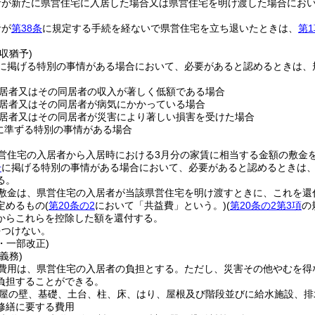
者が新たに県営住宅に入居した場合又は県営住宅を明け渡した場合におい
者が
第38条
に規定する手続を経ないで県営住宅を立ち退いたときは、
第1
。
収猶予)
に掲げる特別の事情がある場合において、必要があると認めるときは、
。
居者又はその同居者の収入が著しく低額である場合
居者又はその同居者が病気にかかっている場合
居者又はその同居者が災害により著しい損害を受けた場合
に準ずる特別の事情がある場合
営住宅の入居者から入居時における3月分の家賃に相当する金額の敷金
号
に掲げる特別の事情がある場合において、必要があると認めるときは
る。
敷金は、県営住宅の入居者が当該県営住宅を明け渡すときに、これを還
定めるもの
(
第20条の2
において「共益費」という。)
(
第20条の2第3項
の
からこれらを控除した額を還付する。
をつけない。
2・一部改正)
義務)
費用は、県営住宅の入居者の負担とする。
ただし、災害その他やむを得
負担することができる。
屋の壁、基礎、土台、柱、床、はり、屋根及び階段並びに給水施設、排
修繕に要する費用