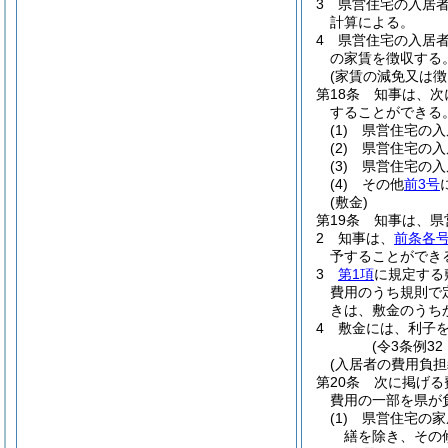
3
県営住宅の入居
計算による。
4
県営住宅の入居
の家賃を徴収する
(家賃の減免又は徴
第18条
知事は、次
することができる
(1)
県営住宅の入
(2)
県営住宅の入
(3)
県営住宅の入
(4)
その他
前3号
(敷金)
第19条
知事は、県
2
知事は、
前条各
予することができ
3
第1項
に規定する
費用のうち規則で
きは、敷金のうち
4
敷金には、利子
(令3条例3
(入居者の費用負担
第20条
次に掲げる
費用の一部を県が
(1)
県営住宅の家
繕を除き、その