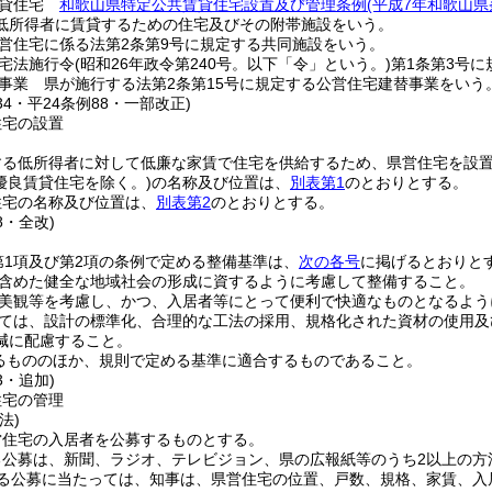
賃貸住宅
和歌山県特定公共賃貸住宅設置及び管理条例
(平成7年和歌山県
低所得者に賃貸するための住宅及びその附帯施設をいう。
営住宅に係る法第2条第9号に規定する共同施設をいう。
宅法施行令
(昭和26年政令第240号。以下「令」という。)
第1条第3号
事業 県が施行する法第2条第15号に規定する公営住宅建替事業をいう
134・平24条例88・一部改正)
住宅の設置
する低所得者に対して低廉な家賃で住宅を供給するため、県営住宅を設
優良賃貸住宅を除く。)
の名称及び位置は、
別表第1
のとおりとする。
住宅の名称及び位置は、
別表第2
のとおりとする。
8・全改)
第1項及び第2項の条例で定める整備基準は、
次の各号
に掲げるとおりと
含めた健全な地域社会の形成に資するように考慮して整備すること。
美観等を考慮し、かつ、入居者等にとって便利で快適なものとなるよう
ては、設計の標準化、合理的な工法の採用、規格化された資材の使用及
減に配慮すること。
るもののほか、規則で定める基準に適合するものであること。
3・追加)
住宅の管理
法)
営住宅の入居者を公募するものとする。
る公募は、新聞、ラジオ、テレビジョン、県の広報紙等のうち2以上の方
る公募に当たっては、知事は、県営住宅の位置、戸数、規格、家賃、入