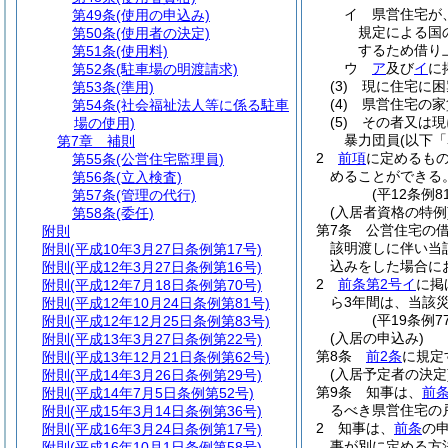
イ
県営住宅が
第49条
(使用の申込み)
規定による国
第50条
(使用者の決定)
するため借り
第51条
(使用料)
ウ
ア
及び
イ
に
第52条
(駐車場の明渡請求)
(3)
現に住宅に困
第53条
(準用)
(4)
県営住宅の家
第54条
(社会福祉法人等に係る駐車
(5)
その者又は現
場の使用)
暴力団員
(以下
第7章
補則
2
前項
に定めるも
第55条
(公営住宅監理員)
めることができる
第56条
(立入検査)
(平12条例
第57条
(管理の代行)
(入居者資格の特例
第58条
(委任)
第7条
公営住宅の
附則
該明渡しに伴い当
附則
(平成10年3月27日条例第17号)
込みをした場合に
附則
(平成12年3月27日条例第16号)
2
前条第2号イ
に掲
附則
(平成12年7月18日条例第70号)
ら3年間は、当該
附則
(平成12年10月24日条例第81号)
(平19条例
附則
(平成12年12月25日条例第83号)
(入居の申込み)
附則
(平成13年3月27日条例第22号)
第8条
前2条
に規定
附則
(平成13年12月21日条例第62号)
(入居予定者の決定
附則
(平成14年3月26日条例第29号)
第9条
知事は、
前
附則
(平成14年7月5日条例第52号)
るべき県営住宅の
附則
(平成15年3月14日条例第36号)
2
知事は、
前条
の
附則
(平成16年3月24日条例第17号)
事が別に定める方
附則
(平成16年10月1日条例第58号)