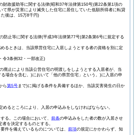
の財政援助等に関する法律
(昭和37年法律第150号)
第22条第1項の
おいて県が災害により滅失した住宅に居住していた低額所得者に転貸
た後は、15万8千円)
の防止等に関する法律
(平成3年法律第77号)
第2条第6号に規定する
認めるときは、当該県営住宅に入居しようとする者の資格を別に定
3・令3条例32・一部改正)
途の廃止により当該公営住宅の明渡しをしようとする入居者が、当
る場合を含む。)
において「他の県営住宅」という。)
に入居の申
から
第5号
まで)
に掲げる条件を具備するほか、当該災害発生の日か
定めるところにより、入居の申込みをしなければならない。
とする。
この場合において、
前条
の申込みをした者の数が入居させ
定者を決定するものとする。
る要件を備えているものについては、
前項
の規定にかかわらず、知
。