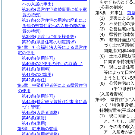
を示すものとする
への入居の申出)
(公募の例外)
第36条
(県営住宅建替事業に係る家
第5条
知事は、
前条
賃の特例)
(1)
災害による住
第37条
(公営住宅の用途の廃止によ
(2)
不良住宅の撤
る他の県営住宅への入居の際の家
(3)
公営住宅の借
賃の特例)
(4)
県営住宅建替
第38条
(明渡しに係る検査等)
(5)
都市計画法
(
第39条
(県営住宅の明渡請求)
づく土地区画整
第4章
社会福祉法人等による県営住
開発法
(昭和44
宅の使用
(6)
土地収用法
(
第40条
(使用許可)
に関する特別措
第40条の2
(使用の許可の取消し)
(7)
現に公営住宅
第41条
(使用料)
等によって日常
第41条の2
(準用)
ようとしている
第42条
(委任)
(8)
公営住宅の入
第5章
中堅所得者等による県営住宅
(平17条例
の使用
(入居者資格)
第43条
(使用許可)
第6条
県営住宅に
第44条
(特定優良賃貸住宅制度に基
いて「特例単身者
づく管理)
特別措置法
(平成2
第45条
(入居者資格)
(1)
現に同居し、
第46条
(家賃)
と。
ただし、規
第47条
(準用)
(2)
その者の収入
第6章
駐車場の管理
ア
入居者が身
第48条
(使用者資格)