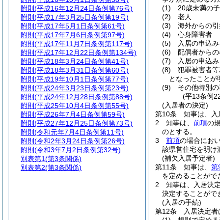
(1)
20歳未満の
附則
(平成16年12月24日条例第76号)
(2)
老人
附則
(平成17年3月25日条例第19号)
(3)
海外からの引
附則
(平成17年5月1日条例第61号)
(4)
心身障害者
附則
(平成17年7月6日条例第97号)
(5)
入居の申込み
附則
(平成17年11月7日条例第117号)
(6)
配偶者からの
附則
(平成17年12月22日条例第134号)
(7)
入居の申込み
附則
(平成18年3月24日条例第41号)
(8)
犯罪被害者等
附則
(平成18年3月31日条例第60号)
となったことが
附則
(平成19年10月1日条例第77号)
(9)
その他特別の
附則
(平成24年3月23日条例第23号)
(平13条例
附則
(平成24年12月28日条例第88号)
(入居者の決定)
附則
(平成25年10月4日条例第55号)
第10条
知事は、入
附則
(平成26年7月4日条例第59号)
2
知事は、
前項
の
附則
(平成27年12月25日条例第73号)
のとする。
附則
(令和元年7月4日条例第11号)
3
前項
の場合にお
附則
(令和2年3月24日条例第26号)
該県営住宅を明け
附則
(令和3年7月2日条例第32号)
(補欠入居予定者)
別表第1
(第3条関係)
第11条
知事は、
第
別表第2
(第3条関係)
を定めることがで
2
知事は、入居決
決定することがで
(入居の手続)
第12条
入居決定者