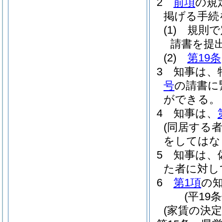
2
前項
の規
掲げる手続
(1)
規則で
請書を提
(2)
第19条
3
知事は、
号
の請書に
ができる。
4
知事は、
(同居する者
をしてはな
5
知事は、
た者に対し
6
第1項
の
(平19
(家賃の決定