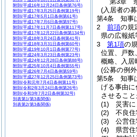
第3章
附則
(平成16年12月24日条例第76号)
(入居者の募
附則
(平成17年3月25日条例第19号)
附則
(平成17年5月1日条例第61号)
第4条
知事
附則
(平成17年7月6日条例第97号)
2
前項
の規
附則
(平成17年11月7日条例第117号)
附則
(平成17年12月22日条例第134号)
県の広報紙
附則
(平成18年3月24日条例第41号)
3
第1項
の
附則
(平成18年3月31日条例第60号)
附則
(平成19年10月1日条例第77号)
位置、戸数
附則
(平成24年3月23日条例第23号)
概略、入居
附則
(平成24年12月28日条例第88号)
附則
(平成25年10月4日条例第55号)
(公募の例外
附則
(平成26年7月4日条例第59号)
附則
(平成27年12月25日条例第73号)
第5条
知事
附則
(令和元年7月4日条例第11号)
げる事由に
附則
(令和2年3月24日条例第26号)
附則
(令和3年7月2日条例第32号)
させること
別表第1
(第3条関係)
(1)
災害に
別表第2
(第3条関係)
(2)
不良住
(3)
公営住
(4)
県営住