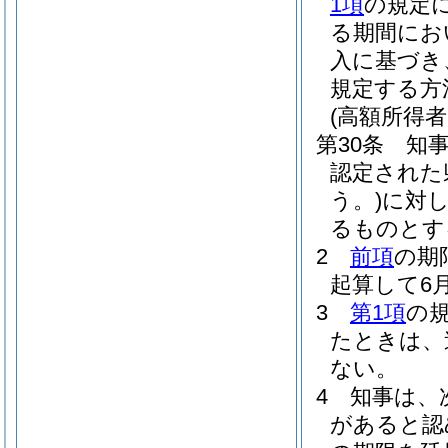
1項
の規定
る期間にお
入に基づき
規定する方
(高額所得
第30条
知
認定された
う。)
に対
るものとす
2
前項
の期
起算して6
3
第1項
の
たときは、
ない。
4
知事は、
があると認