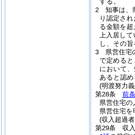
する。
2
知事は、
り認定され
る金額を超
上入居して
し、その旨
3
県営住宅
で定めると
において、
あると認め
(明渡努力義
第28条
前条
県営住宅の
県営住宅を
(収入超過
第29条
収