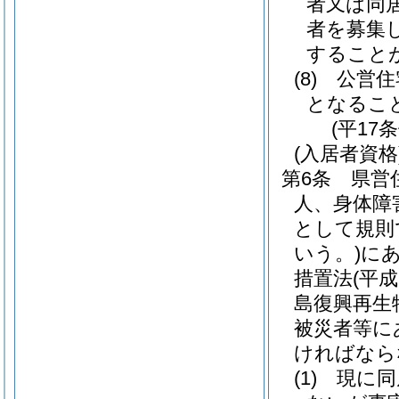
者又は同
者を募集
すること
(8)
公営住
となるこ
(平17
(入居者資格
第6条
県営
人、身体障
として規則
いう。)
に
措置法
(平成
島復興再生
被災者等に
ければなら
(1)
現に同