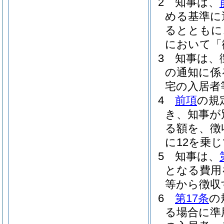
2
知事は、
める基準に
るとともに
において「
3
知事は、
の通知に係
宅の入居者
4
前項
の規
き、知事が
る額を、徴
に12を乗
5
知事は、
となる費用
等から徴収
6
第17条
の
る場合に準