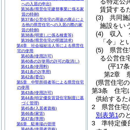
る特定公
への入居の申出)
賃貸する
第36条
(県営住宅建替事業に係る家
賃の特例)
(3)
共同施
第37条
(公営住宅の用途の廃止によ
施設をい
る他の県営住宅への入居の際の家
賃の特例)
(4)
収入 
第38条
(明渡しに係る検査等)
第39条
(県営住宅の明渡請求)
「令」とい
第4章
社会福祉法人等による県営住
(5)
県営住
宅の使用
第40条
(使用許可)
る公営住
第40条の2
(使用の許可の取消し)
(平17
第41条
(使用料)
第41条の2
(準用)
第2章
第42条
(委任)
(県営住宅の
第5章
中堅所得者等による県営住宅
の使用
第3条
住宅
第43条
(使用許可)
供給するた
第44条
(特定優良賃貸住宅制度に基
づく管理)
2
県営住宅
第45条
(入居者資格)
第46条
(家賃)
別表第1
の
第47条
(準用)
3
準特定優
第6章
駐車場の管理
第48条
(使用者資格)