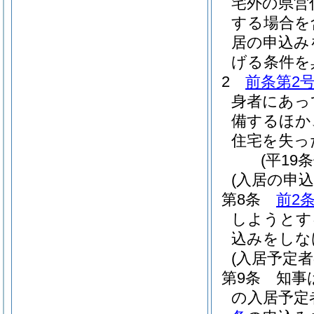
宅外の県営
する場合を
居の申込み
げる条件を
2
前条第2
身者にあっ
備するほか
住宅を失っ
(平19
(入居の申込
第8条
前2
しようとす
込みをしな
(入居予定者
第9条
知事
の入居予定