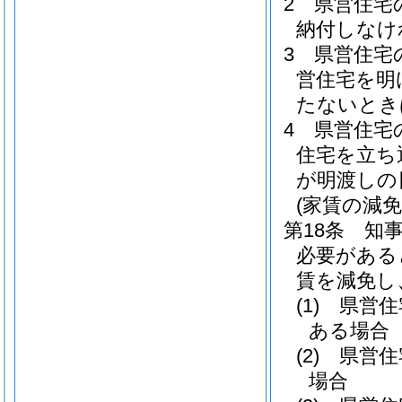
2
県営住宅
納付しなけ
3
県営住宅
営住宅を明
たないとき
4
県営住宅
住宅を立ち
が明渡しの
(家賃の減
第18条
知
必要がある
賃を減免し
(1)
県営住
ある場合
(2)
県営住
場合