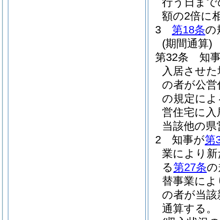
行う日まで
額の2倍に
3
第18条
の
(期間通算)
第32条
知
入居させた
の者が公営
の規定によ
営住宅に入
当該他の県
2
知事が
第
業により新
る
第27条
の
替事業によ
の者が当該
通算する。