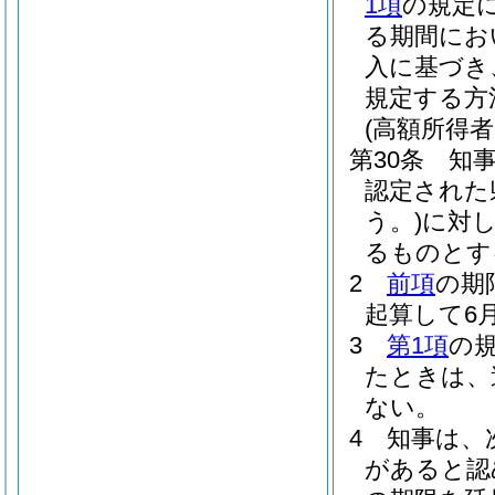
1項
の規定
る期間にお
入に基づき
規定する方
(高額所得
第30条
知
認定された
う。)
に対
るものとす
2
前項
の期
起算して6
3
第1項
の
たときは、
ない。
4
知事は、
があると認