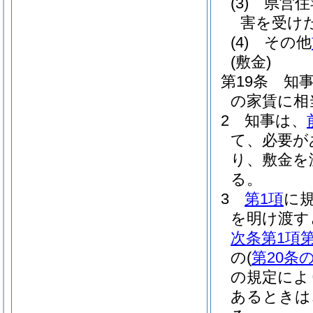
(3)
県営住
害を受け
(4)
その他
(敷金)
第19条
知
の家賃に相
2
知事は、
て、必要が
り、敷金を
る。
3
第1項
に
を明け渡す
次条第1項第
の
(
第20条の
の規定によ
あるときは