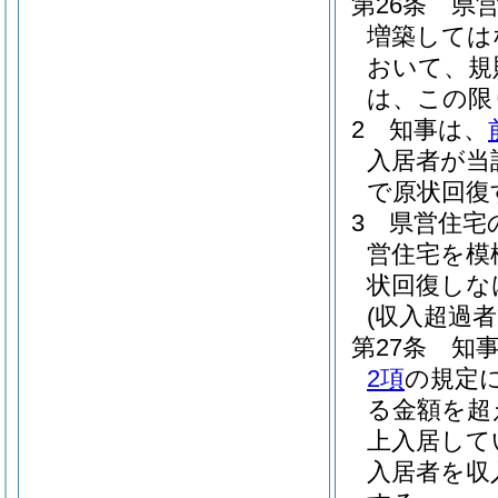
第26条
県
増築しては
おいて、規
は、この限
2
知事は、
入居者が当
で原状回復
3
県営住宅
営住宅を模
状回復しな
(収入超過
第27条
知
2項
の規定
る金額を超
上入居して
入居者を収