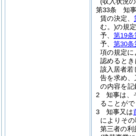
(収入状況
第33条
知
賃の決定、
む。)
の規
予、
第19条
予、
第30条
項の規定に
認めるとき
該入居者若
告を求め、
の内容を記
2
知事は、
ることがで
3
知事又は
によりその
第三者の利