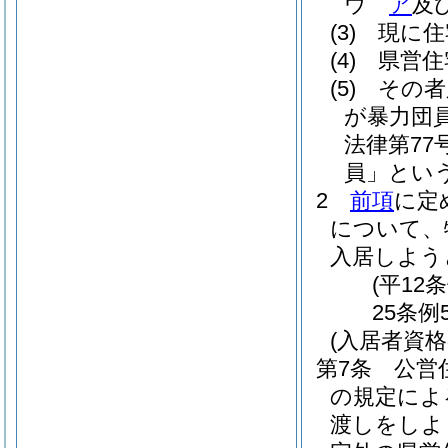
ウ
ア
及
(3)
現に住
(4)
県営住
(5)
その者
が暴力団
法律第77号
員」という
2
前項
に定
について、
入居しよう
(平12
25条例
(入居者資格
第7条
公営
の規定によ
渡しをしよ