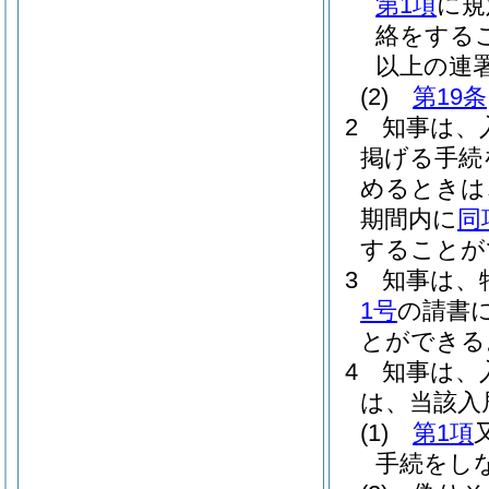
第1項
に規
絡をする
以上の連
(2)
第19条
2
知事は、
掲げる手続
めるときは
期間内に
同
することが
3
知事は、
1号
の請書
とができる
4
知事は、
は、当該入
(1)
第1項
手続をし