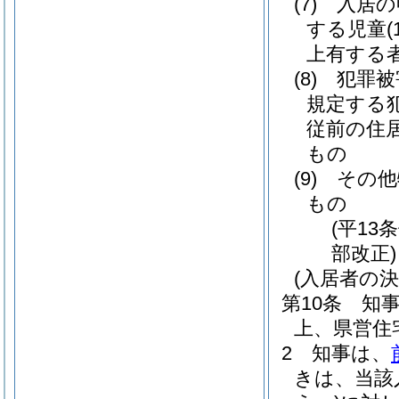
(7)
入居の
する児童
上有する
(8)
犯罪被
規定する
従前の住
もの
(9)
その他
もの
(平13
部改正)
(入居者の決
第10条
知
上、県営住
2
知事は、
きは、当該