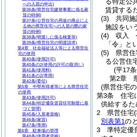
る特定公
への入居の申出)
賃貸する
第36条
(県営住宅建替事業に係る家
賃の特例)
(3)
共同施
第37条
(公営住宅の用途の廃止によ
施設をい
る他の県営住宅への入居の際の家
賃の特例)
(4)
収入 
第38条
(明渡しに係る検査等)
第39条
(県営住宅の明渡請求)
「令」とい
第4章
社会福祉法人等による県営住
(5)
県営住
宅の使用
第40条
(使用許可)
る公営住
第40条の2
(使用の許可の取消し)
(平17
第41条
(使用料)
第41条の2
(準用)
第2章
第42条
(委任)
(県営住宅の
第5章
中堅所得者等による県営住宅
の使用
第3条
住宅
第43条
(使用許可)
供給するた
第44条
(特定優良賃貸住宅制度に基
づく管理)
2
県営住宅
第45条
(入居者資格)
第46条
(家賃)
別表第1
の
第47条
(準用)
3
準特定優
第6章
駐車場の管理
第48条
(使用者資格)