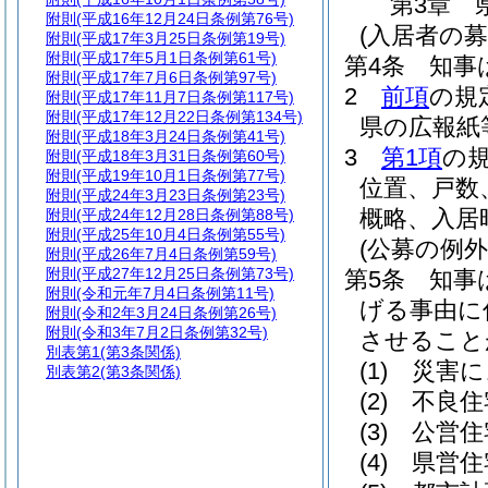
第3章
附則
(平成16年12月24日条例第76号)
(入居者の募
附則
(平成17年3月25日条例第19号)
附則
(平成17年5月1日条例第61号)
第4条
知事
附則
(平成17年7月6日条例第97号)
2
前項
の規
附則
(平成17年11月7日条例第117号)
附則
(平成17年12月22日条例第134号)
県の広報紙
附則
(平成18年3月24日条例第41号)
3
第1項
の
附則
(平成18年3月31日条例第60号)
附則
(平成19年10月1日条例第77号)
位置、戸数
附則
(平成24年3月23日条例第23号)
概略、入居
附則
(平成24年12月28日条例第88号)
附則
(平成25年10月4日条例第55号)
(公募の例外
附則
(平成26年7月4日条例第59号)
附則
(平成27年12月25日条例第73号)
第5条
知事
附則
(令和元年7月4日条例第11号)
げる事由に
附則
(令和2年3月24日条例第26号)
附則
(令和3年7月2日条例第32号)
させること
別表第1
(第3条関係)
(1)
災害に
別表第2
(第3条関係)
(2)
不良住
(3)
公営住
(4)
県営住