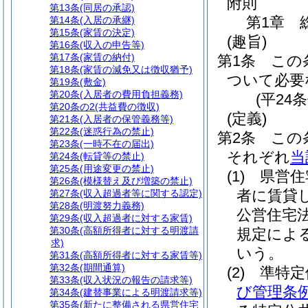
附則
第13条
(同居の承認)
第1章
第14条
(入居の承継)
第15条
(家賃の決定)
(趣旨)
第16条
(収入の申告等)
第17条
(家賃の納付)
第1条
この
第18条
(家賃の減免又は徴収猶予)
ついて必要
第19条
(敷金)
第20条
(入居者の費用負担義務)
(平24
第20条の2
(共益費の徴収)
(定義)
第21条
(入居者の保管義務等)
第22条
(迷惑行為の禁止)
第2条
この
第23条
(一時不在の届出)
それぞれ
当
第24条
(転貸等の禁止)
第25条
(用途変更の禁止)
(1)
県営住
第26条
(模様替え及び増築の禁止)
者に賃貸
第27条
(収入超過者等に関する認定)
第28条
(明渡努力義務)
公営住宅
第29条
(収入超過者に対する家賃)
第30条
(高額所得者に対する明渡請
規定によ
求)
いう。
第31条
(高額所得者に対する家賃等)
第32条
(期間通算)
(2)
準特
第33条
(収入状況の報告の請求等)
び管理条
第34条
(建替事業による明渡請求等)
第35条
(新たに整備される県営住宅