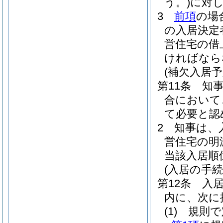
う。)
に対
3
前項
の場
の入居決定
営住宅の借
ければなら
(補欠入居予
第11条
知
合において
て必要と認
2
知事は、
営住宅の明
当該入居順
(入居の手続
第12条
入
内に、次に
(1)
規則で