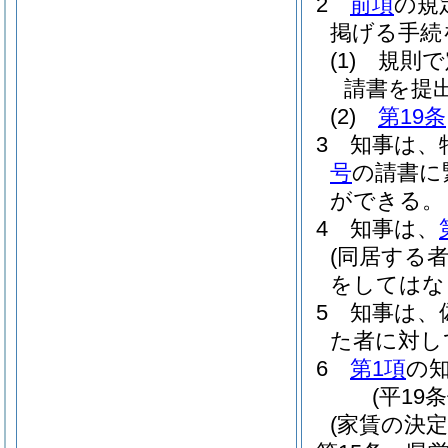
2
前項
の規
掲げる手続
(1)
規則で
請書を提
(2)
第19条
3
知事は、
号
の請書に
ができる。
4
知事は、
(同居する者
をしてはな
5
知事は、
た者に対し
6
第1項
の
(平19
(家賃の決定