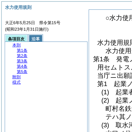
水力使用規則
○水力使
大正6年5月25日 県令第15号
(昭和23年1月31日施行)
条項目次
沿革
水力使用規
本則
水力使用
第1条
第2条
第1条
発電
第3条
用セムトス
第4条
第5条
当庁ニ出願
附則
様式
第1 起業
(1)
起業者
(2)
起業
町村名鉄
テハ其ノ
(3)
取水