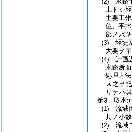
(2)
水路予
上トシ堰
主要工作
位、平水
部ノ水準
(3)
堰堤及
大要ヲ示
(4)
計画説
水路断面
処理方法
ス之ヲ記
リテハ其
第3 取水
(1)
流域
其ノ小数
(2)
流域ニ