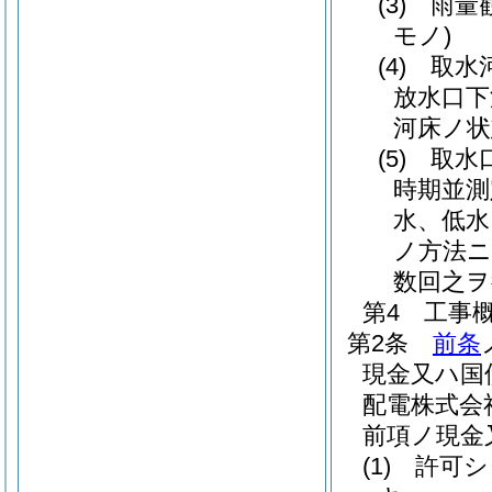
(3)
雨量
モノ)
(4)
取水河
放水口下
河床ノ状
(5)
取水口
時期並測
水、低水
ノ方法ニ
数回之ヲ
第4 工事
第2条
前条
現金又ハ国
配電株式会
前項ノ現金
(1)
許可シ