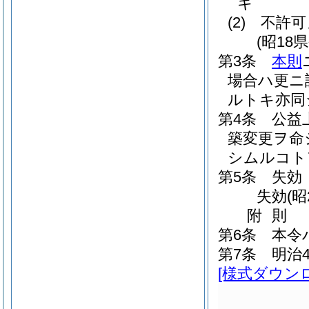
キ
(2)
不許可
(昭18
第3条
本則
場合ハ更ニ
ルトキ亦同
第4条
公益
築変更ヲ命
シムルコト
第5条
失効
失効(昭
附
則
第6条
本令
第7条
明治
[様式ダウン