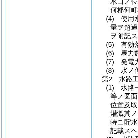
水口ノ位
何郡何町
(4)
使用
量ヲ超
ヲ附記ス
(5)
有効
(6)
馬力
(7)
発電
(8)
水ノ使
第2 水路
(1)
水路一
等ノ図面
位置及取
灌漑其ノ
特ニ貯水
記載ス