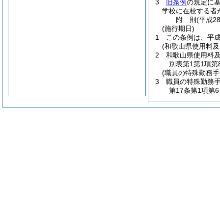
3
旧条例
の規定に
学校に在校する者
附
則
(平成2
(施行期日)
1
この条例は、平成
(和歌山県使用料
2
和歌山県使用料
別表第1第1項
(職員の特殊勤務
3
職員の特殊勤務
第17条第1項