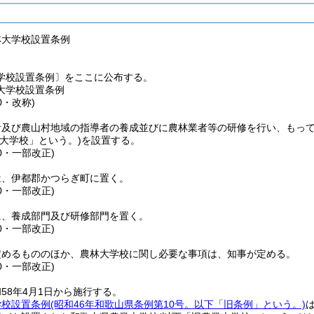
林大学校設置条例
学校設置条例〕をここに公布する。
大学校設置条例
0・改称)
者及び農山村地域の指導者の養成並びに農林業者等の研修を行い、もっ
林大学校」という。)
を設置する。
60・一部改正)
は、伊都郡かつらぎ町に置く。
60・一部改正)
に、養成部門及び研修部門を置く。
60・一部改正)
定めるもののほか、農林大学校に関し必要な事項は、知事が定める。
60・一部改正)
58年4月1日から施行する。
学校設置条例
(昭和46年和歌山県条例第10号。以下「旧条例」という。)