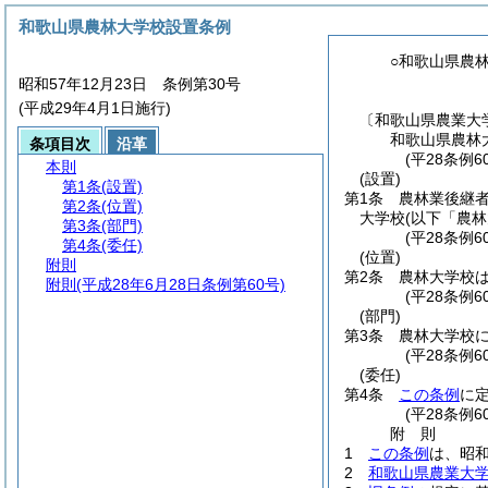
和歌山県農林大学校設置条例
○和歌山県農
昭和57年12月23日 条例第30号
(平成29年4月1日施行)
〔和歌山県農業大
和歌山県農林
条項目次
沿革
(平28条例6
本則
(設置)
第1条
(設置)
第1条
農林業後継
第2条
(位置)
大学校
(以下「農
第3条
(部門)
(平28条例
第4条
(委任)
(位置)
附則
第2条
農林大学校
附則
(平成28年6月28日条例第60号)
(平28条例
(部門)
第3条
農林大学校
(平28条例
(委任)
第4条
この条例
に
(平28条例
附
則
1
この条例
は、昭和
2
和歌山県農業大