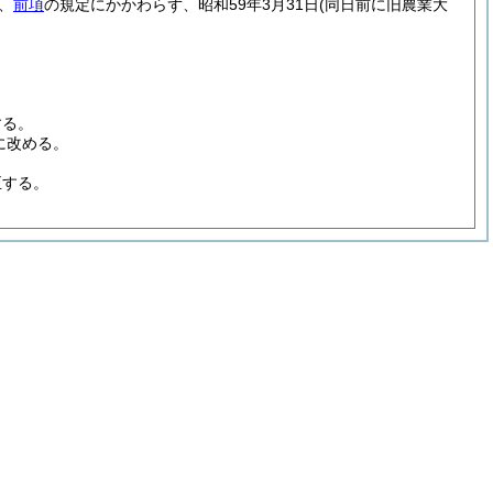
、
前項
の規定にかかわらず、昭和59年3月31日
(同日前に旧農業大
する。
に改める。
正する。