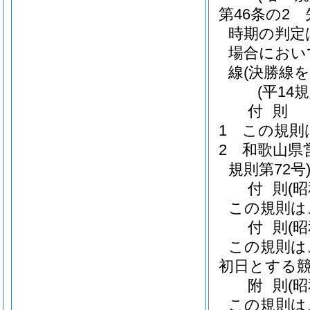
第46条の2
時期の判定
場合におい
線
(決勝線を
(平14
付
則
1
この規則
2
和歌山県
規則第72号
付
則
(
この規則は
付
則
(
この規則は
初日とする
附
則
(
この規則は