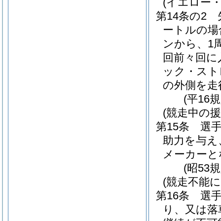
(イエロー
第14条の2
ートルの場
ンから、1周
回前々回に
ック・スト
の外側を走
(平16
(競走中の援
第15条
選
助力を与え
メーカーと
(昭53
(競走不能
第16条
選
り、又は落