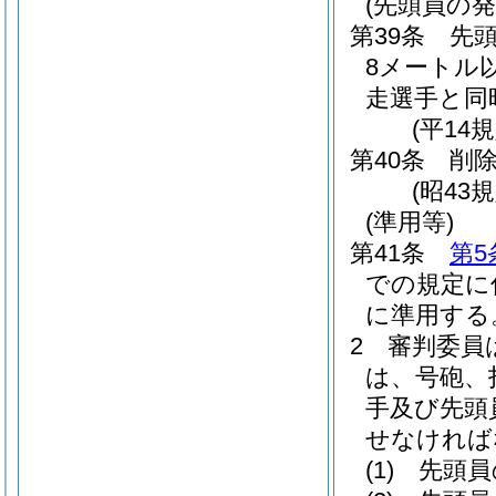
(先頭員の発
第39条
先
8メートル
走選手と同
(平14
第40条
削
(昭43規
(準用等)
第41条
第5
での規定に
に準用する
2
審判委員
は、号砲、
手及び先頭
せなければ
(1)
先頭員