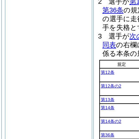
2
選手が
第
第36条
の規
の選手に走
手を失格と
3
選手が
次
同表
の右欄
係る本条の
規定
第12条
第12条の2
第13条
第14条
第14条の2
第36条