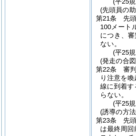
(平25
(先頭員の助
第21条
先
100メー
につき、審
ない。
(平25
(発走の合図
第22条
審
り注意を喚
線に到着す
らない。
(平25
(誘導の方法
第23条
先
は最終周回