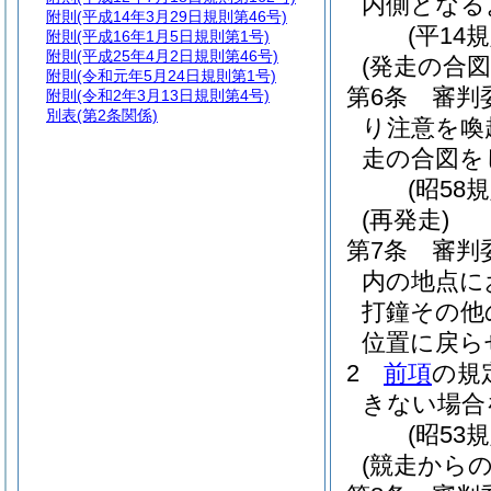
内側となる
附則
(平成14年3月29日規則第46号)
(平14
附則
(平成16年1月5日規則第1号)
附則
(平成25年4月2日規則第46号)
(発走の合図
附則
(令和元年5月24日規則第1号)
第6条
審判
附則
(令和2年3月13日規則第4号)
別表
(第2条関係)
り注意を喚
走の合図を
(昭58
(再発走)
第7条
審判
内の地点に
打鐘その他
位置に戻ら
2
前項
の規
きない場合
(昭53
(競走からの