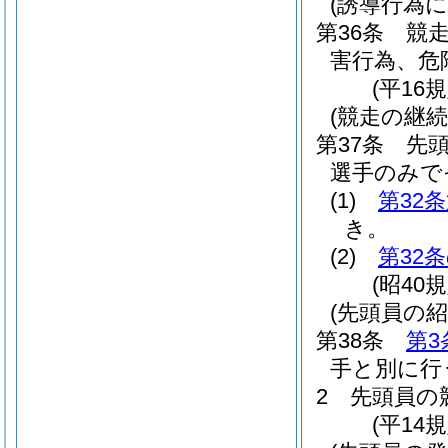
(誘導行為
第36条
競
害行為、危
(平16
(競走の継続
第37条
先
選手のみで
(1)
第32
き。
(2)
第32条
(昭40
(先頭員の紹
第38条
第3
手と別に行
2
先頭員の
(平14