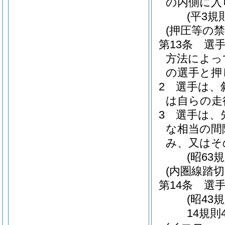
の内側に入
(平3規
(押圧等の禁
第13条
選
方法によっ
の選手と押
2
選手は、
は自らの走
3
選手は、
な相当の間
み、又はそ
(昭63
(内圏線踏切
第14条
選
(昭43
14規則