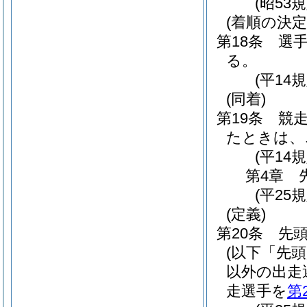
(昭53
(着順の決定
第18条
選
る。
(平14
(同着)
第19条
競
たときは、
(平14
第4章
(平25
(定義)
第20条
先
(以下「先
以外の出走
走選手を
第