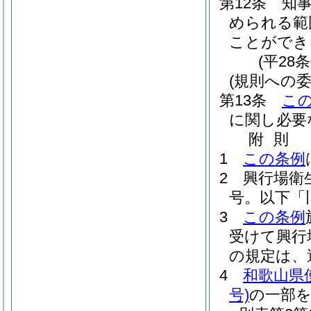
第12条
知
められる範
ことができ
(平28
(規則への委
第13条
こ
に関し必要
附
則
1
この条例
2
興行場衛
号。以下「
3
この条例
受けて興行
の規定は、
4
和歌山県
号)
の一部