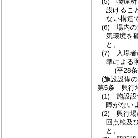
(5)
喫煙所
設けるこ
ない構造
(6)
場内の
気環境を
と。
(7)
入場者
準による
(平28
(施設設備の
第5条
興行
(1)
施設設
障がない
(2)
興行場
回点検及
と。