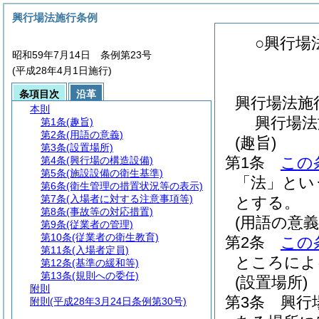
興行場法施行条例
○興行場
昭和59年7月14日 条例第23号
(平成28年4月1日施行)
条項目次
沿革
興行場法施
本則
興行場法
第1条
(趣旨)
第2条
(用語の意義)
(趣旨)
第3条
(設置場所)
第1条
この
第4条
(興行場の構造設備)
第5条
(施設設備の衛生基準)
「法」とい
第6条
(衛生管理の措置状況等の表示)
第7条
(入場者に対する注意事項等)
とする。
第8条
(事故等の対応措置)
(用語の意義
第9条
(従業者の管理)
第10条
(従業者の衛生教育)
第2条
この
第11条
(入場者定員)
ところによ
第12条
(基準の緩和等)
第13条
(規則への委任)
(設置場所)
附則
第3条
興行
附則
(平成28年3月24日条例第30号)