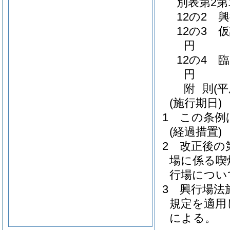
別表第2第
12の2 
12の3 
円
12の4 
円
附
則
(
(施行期日)
1
この条例
(経過措置)
2
改正後の
場に係る喫
行場につい
3
興行場法
規定を適用
による。