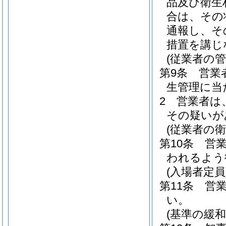
品及び衛生
合は、その
通報し、そ
措置を講じ
(従業者の管
第9条
営業
生管理に当
2
営業者は
その疑いが
(従業者の衛
第10条
営
われるよう
(入場者定員
第11条
営
い。
(基準の緩和