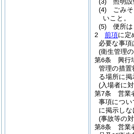
(3)
照明設
(4)
ごみそ
いこと。
(5)
便所は
2
前項
に定
必要な事項
(衛生管理
第6条
興行
管理の措置
る場所に掲
(入場者に
第7条
営業
事項につい
に掲示しな
(事故等の対
第8条
営業