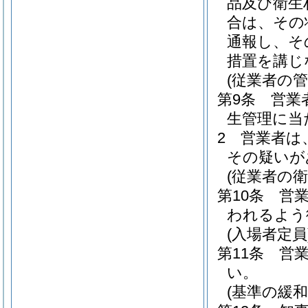
品及び衛生
合は、その
通報し、そ
措置を講じ
(従業者の管
第9条
営業
生管理に当
2
営業者は
その疑いが
(従業者の衛
第10条
営
われるよう
(入場者定員
第11条
営
い。
(基準の緩和