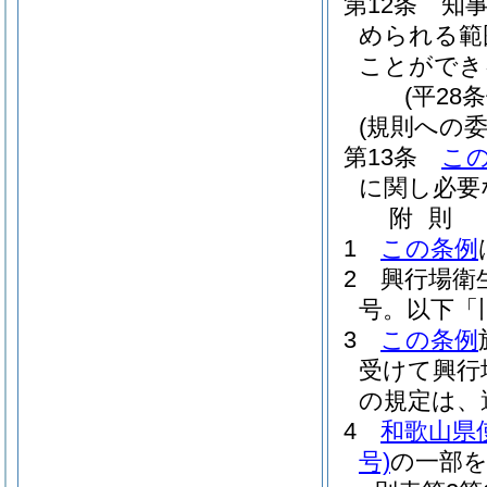
第12条
知
められる範
ことができ
(平28
(規則への委
第13条
こ
に関し必要
附
則
1
この条例
2
興行場衛
号。以下「
3
この条例
受けて興行
の規定は、
4
和歌山県
号)
の一部