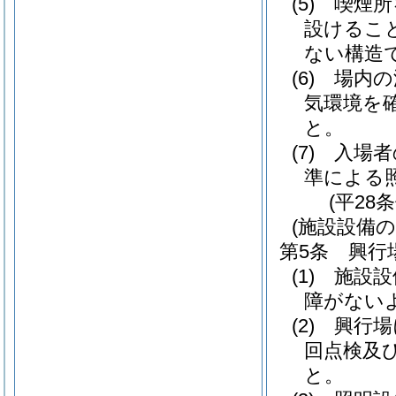
(5)
喫煙所
設けるこ
ない構造
(6)
場内の
気環境を
と。
(7)
入場者
準による
(平28
(施設設備の
第5条
興行
(1)
施設設
障がない
(2)
興行場
回点検及
と。