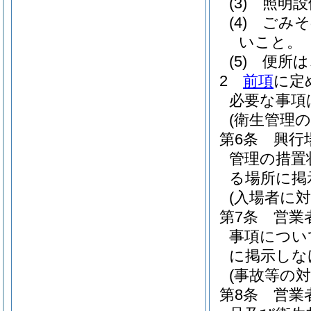
(3)
照明設
(4)
ごみそ
いこと。
(5)
便所は
2
前項
に定
必要な事項
(衛生管理
第6条
興行
管理の措置
る場所に掲
(入場者に
第7条
営業
事項につい
に掲示しな
(事故等の対
第8条
営業