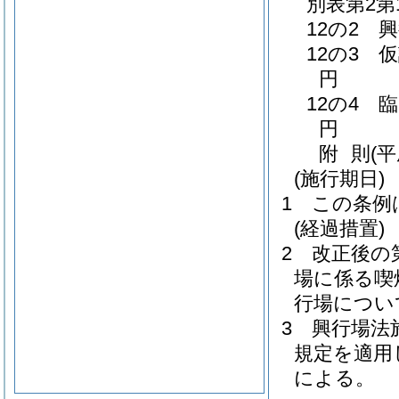
別表第2第
12の2 
12の3 
円
12の4 
円
附
則
(
(施行期日)
1
この条例
(経過措置)
2
改正後の
場に係る喫
行場につい
3
興行場法
規定を適用
による。