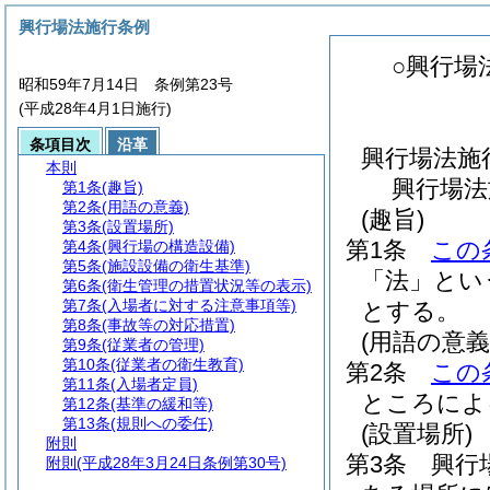
興行場法施行条例
○興行場
昭和59年7月14日 条例第23号
(平成28年4月1日施行)
条項目次
沿革
興行場法施
本則
興行場法
第1条
(趣旨)
第2条
(用語の意義)
(趣旨)
第3条
(設置場所)
第1条
この
第4条
(興行場の構造設備)
第5条
(施設設備の衛生基準)
「法」とい
第6条
(衛生管理の措置状況等の表示)
第7条
(入場者に対する注意事項等)
とする。
第8条
(事故等の対応措置)
(用語の意義
第9条
(従業者の管理)
第10条
(従業者の衛生教育)
第2条
この
第11条
(入場者定員)
ところによ
第12条
(基準の緩和等)
第13条
(規則への委任)
(設置場所)
附則
第3条
興行
附則
(平成28年3月24日条例第30号)