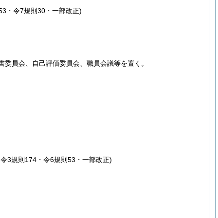
53・令7規則30・一部改正)
書委員会、自己評価委員会、職員会議等を置く。
・令3規則174・令6規則53・一部改正)