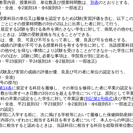
教育内容、授業科目、単位数及び授業時間数は、
別表
のとおりとする。
32・全改、令2規則18・令6規則53・一部改正)
)
授業科目の単位又は履修を認定するため試験
(実習評価を含む。以下この
ごとにその授業時間数の3分の2以上に出席した者に対して行う。
に規定する試験を受ける条件を満たさない学生に対して、病気その他や
たときは、試験の受験資格を与えることができる。
価は、優、良、可及び不可をもって表し、優、良及び可を合格とする。
の成績の評価が不可である授業科目を有する学生に対して、当該授業科
その他やむを得ない事情により試験を受けることができなかった学生に
もののほか、試験に関し必要な事項は、学院長が別に定める。
13・平23規則7・平24規則18・令2規則18・一部改正)
試験及び実習の成績の評価が優、良及び可の者に単位の認定を行う。
3・全改)
号の授与)
第14条
に規定する科目を履修し、その単位を修得した者に卒業の認定を
日数が出席すべき日数の3分の1を超える学生については、原則として卒
学科の卒業の認定をした学生に対して卒業証書
(
別記第1号様式
)
及び専門
13・全改、平21規則32・平23規則7・令2規則18・令6規則53・一部改正
の認定)
学院に入学する前に、次に掲げる学校等において履修した保健師助産師
育内容のいずれかに相当する科目を有する者について、本人からの申請
容に相当すると認めるときは、当該科目に相当する科目を総取得単位数