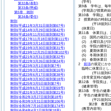
(学年)
第32条
(表彰)
第9条
学年は、毎年
第33条
(懲戒)
(学期及び授業終始
第5章
雑則
第10条
学期は、前
第34条
(委任)
2
授業終始の時刻
附則
(平18規則
附則
(平成11年3月31日規則第67号)
(休業日)
附則
(平成14年3月29日規則第42号)
第11条
休業日は、
附則
(平成16年11月9日規則第82号)
(1)
国民の祝日に
附則
(平成17年11月18日規則第111号)
(2)
土曜日及び日
附則
(平成18年3月14日規則第13号)
(3)
学院の開学記
附則
(平成19年3月30日規則第31号)
(4)
夏期休業日 7
附則
(平成19年12月25日規則第102号)
(5)
冬期休業日 
附則
(平成21年3月31日規則第32号)
(6)
春期休業日 3
附則
(平成22年3月26日規則第24号)
2
前項
の規定にか
附則
(平成23年3月1日規則第7号)
臨時に休業日とし
附則
(平成23年3月18日規則第16号)
(平11規則
附則
(平成23年6月17日規則第38号)
(非常変災時の臨時
附則
(平成24年3月30日規則第18号)
第12条
学院長は、
附則
(平成25年3月5日規則第7号)
(健康管理)
附則
(平成28年6月17日規則第59号)
第13条
学生の健康
附則
(平成31年3月29日規則第21号)
2
学生の健康管理
附則
(令和2年3月27日規則第18号)
(平21規則
附則
(令和3年3月31日規則第106号)
第2章
教育
附則
(令和3年7月16日規則第174号)
(教育内容等)
附則
(令和4年4月1日規則第18号)