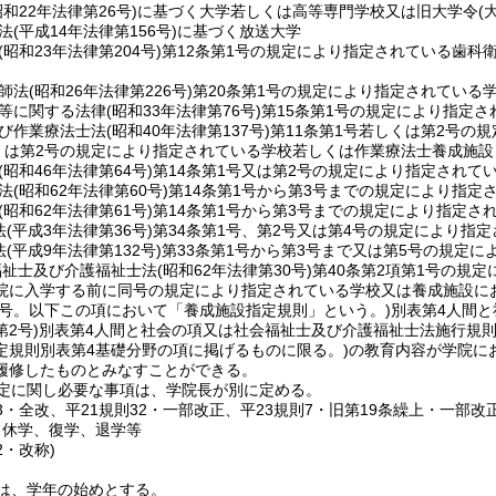
昭和22年法律第26号)
に基づく大学若しくは高等専門学校又は旧大学令
(
法
(平成14年法律第156号)
に基づく放送大学
(昭和23年法律第204号)
第12条第1号の規定により指定されている歯科
師法
(昭和26年法律第226号)
第20条第1号の規定により指定されている
等に関する法律
(昭和33年法律第76号)
第15条第1号の規定により指定
び作業療法士法
(昭和40年法律第137号)
第11条第1号若しくは第2号の
しくは第2号の規定により指定されている学校若しくは作業療法士養成施設
(昭和46年法律第64号)
第14条第1号又は第2号の規定により指定されて
法
(昭和62年法律第60号)
第14条第1号から第3号までの規定により指定
(昭和62年法律第61号)
第14条第1号から第3号までの規定により指定さ
法
(平成3年法律第36号)
第34条第1号、第2号又は第4号の規定により指
法
(平成9年法律第132号)
第33条第1号から第3号まで又は第5号の規定
福祉士及び介護福祉士法
(昭和62年法律第30号)
第40条第2項第1号の規
院に入学する前に同号の規定により指定されている学校又は養成施設に
0号。以下この項において「養成施設指定規則」という。)
別表第4人間
2号)
別表第4人間と社会の項又は社会福祉士及び介護福祉士法施行規
定規則別表第4基礎分野の項に掲げるものに限る。)
の教育内容が学院に
履修したものとみなすことができる。
定に関し必要な事項は、学院長が別に定める。
13・全改、平21規則32・一部改正、平23規則7・旧第19条繰上・一部改
、休学、復学、退学等
2・改称)
は、学年の始めとする。