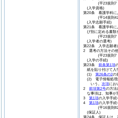
(平23規則
(入学資格)
第20条
看護学科に
(平14規則
(入学志願手続)
第21条
看護学科に
び別に定める書類
(平23規則
(入学者の選考)
第22条
入学志願者
2
選考の方法その
(平23規則
(入学の手続)
第23条
前条第1項
紙を貼り付けて入
(1)
第26条の2
の
(2)
電子情報処理
いう。
次項
にお
2
前項第2号
の方法
な事項は、知事が
3
第1項
の入学手続
4
第1項
の入学手続
(平16規則
(保証人)
第24条
保証人は、