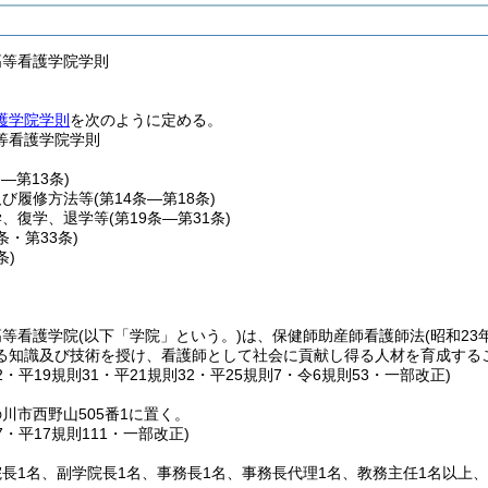
高等看護学院学則
護学院学則
を次のように定める。
等看護学院学則
条―第13条)
及び履修方法等
(第14条―第18条)
学、復学、退学等
(第19条―第31条)
2条・第33条)
条)
高等看護学院
(以下「学院」という。)
は、保健師助産師看護師法
(昭和2
る知識及び技術を授け、看護師として社会に貢献し得る人材を育成する
42・平19規則31・平21規則32・平25規則7・令6規則53・一部改正)
川市西野山505番1に置く。
67・平17規則111・一部改正)
長1名、副学院長1名、事務長1名、事務長代理1名、教務主任1名以上、