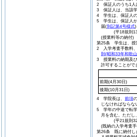
2
保証人のうち1人
3
保証人は、当該
4
学生は、保証人
5
学生は、保証人
届
(
別記第4号様式
)
(平18規則
(授業料等の納付)
第25条
学生は、授
2
入学考査手数料
則
(昭和33年和歌山
3
授業料の納期及
許可することがで
前期
(4月30日)
後期
(10月31日)
4
学院長は、
前項
じなければならな
5
学年の中途で転
月を含む。ただし
(平21規則
(既納の入学考査手
第26条
既に納付し