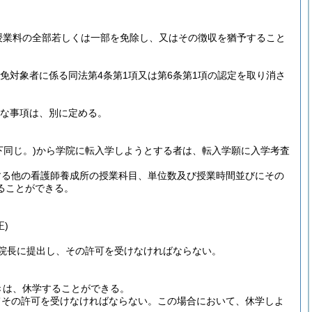
授業料の全部若しくは一部を免除し、又はその徴収を猶予すること
免対象者に係る同法第4条第1項又は第6条第1項の認定を取り消さ
な事項は、別に定める。
下同じ。)
から学院に転入学しようとする者は、転入学願に入学考査
する他の看護師養成所の授業科目、単位数及び授業時間並びにその
ることができる。
正)
院長に提出し、その許可を受けなければならない。
きは、休学することができる。
てその許可を受けなければならない。
この場合において、休学しよ