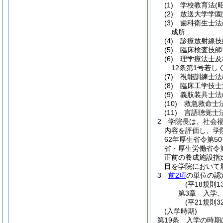
(1)
学校教育法
(
(2)
放送大学学園
(3)
歯科衛生士法
成所
(4)
診療放射線技
(5)
臨床検査技師
(6)
理学療法士及
12条第1号若
(7)
視能訓練士法
(8)
臨床工学技士
(9)
義肢装具士法
(10)
救急救命士
(11)
言語聴覚士
2
学院長は、社会
内容を評価し、学
62年厚生省令第5
省・厚生労働省令第
正前の養成施設指
目を学院において
3
前2項
の単位の認
(平18規則
第3章
入学
(平21規則3
(入学時期)
第19条
入学の時期