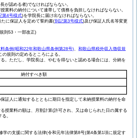
長が認める者)
でなければならない。
び授業料の納付について連帯して債務を負担しなければならない。
記第4号様式
)
を学院長に届け出なければならない。
新たに保証人を定めて誓約書
(
別記第3号様式
)
及び保証人氏名等変更
規則53・一部改正)
数料条例
(昭和22年和歌山県条例第28号)
、
和歌山県税外収入徴収規
この規則の定めるところによる。
する。
ただし、学院長は、やむを得ないと認める場合には、分納を
納付すべき額
の保証人に通知するとともに期日を指定して未納授業料の納付を命
する授業料の額は、月割計算
(許可され、又は命じられた日の属する
する。
修学の支援に関する法律
(令和元年法律第8号)
第4条第1項に規定す