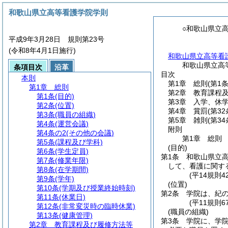
和歌山県立高等看護学院学則
○和歌山県立
平成9年3月28日 規則第23号
(令和8年4月1日施行)
和歌山県立高等看
和歌山県立高
条項目次
沿革
目次
本則
第1章
総則
(第1
第1章
総則
第2章
教育課程
第1条
(目的)
第3章
入学、休
第2条
(位置)
第4章
賞罰
(第3
第3条
(職員の組織)
第5章
雑則
(第34
第4条
(運営会議)
附則
第4条の2
(その他の会議)
第1章
総則
第5条
(課程及び学科)
(目的)
第6条
(学生定員)
第1条
和歌山県立
第7条
(修業年限)
して、看護に関す
第8条
(在学期間)
(平14規則
第9条
(学年)
(位置)
第10条
(学期及び授業終始時刻)
第2条
学院は、紀の
第11条
(休業日)
(平11規則
第12条
(非常変災時の臨時休業)
(職員の組織)
第13条
(健康管理)
第3条
学院に、学院
第2章
教育課程及び履修方法等