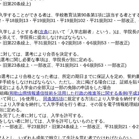
7・旧第20条繰上)
入学することができる者は、学校教育法第90条第1項に該当する者とす
42・平18規則13・平19規則31・平19規則102・平21規則32・一部改
入学しようとする者
(
次条
において「入学志願者」という。)
は、学院長
を添えて、学院長に提出しなければならない。
7・旧第22条繰上、平31規則21・令2規則18・令6規則53・一部改正)
に対しては、選考により合否を決定する。
他選考に関し必要な事項は、学院長が別に定める。
7・旧第23条繰上・一部改正、平31規則21・令6規則53・一部改正)
の選考により合格となった者は、所定の期日までに保証人を定め、誓約
学手続をしなければならない。
ただし、次に掲げる場合には、証紙を貼
規定による入学金の全部又は一部の免除の申請をした場合
組織
(
和歌山県情報通信技術を活用した行政の推進等に関する条例
(平成
いて同じ。)
を使用し、
同条第5項
に規定する方法により入学金を納付す
により入学金を納付して入学手続を行う者は、その旨を電子情報処理組
別に定める。
を完了した者に対しては、入学を許可する。
をしない者に対しては、入学を許可しないものとする。
82・一部改正、平23規則7・旧第24条繰上・一部改正、平31規則21・令2
2人とし、いずれも成年で独立して生計を営む者でなければならない。