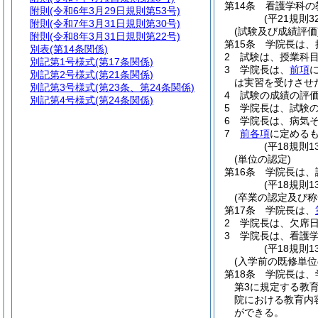
第14条
看護学科の
附則
(令和6年3月29日規則第53号)
(平21規則
附則
(令和7年3月31日規則第30号)
(試験及び成績評価
附則
(令和8年3月31日規則第22号)
第15条
学院長は、
別表
(第14条関係)
2
試験は、授業科目
別記第1号様式
(第17条関係)
3
学院長は、
前項
別記第2号様式
(第21条関係)
は実習を受けさせ
別記第3号様式
(第23条、第24条関係)
4
試験の成績の評
別記第4号様式
(第24条関係)
5
学院長は、試験
6
学院長は、病気
7
前各項
に定める
(平18規則
(単位の認定)
第16条
学院長は、
(平18規則1
(卒業の認定及び称
第17条
学院長は、
2
学院長は、欠席
3
学院長は、看護
(平18規則
(入学前の既修単位
第18条
学院長は、
第3に規定する教
院における教育内
ができる。