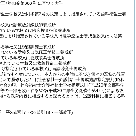
大正7年勅令第388号)
に基づく大学
衛生士学校又は同条第2号の規定により指定されている歯科衛生士養
学校又は診療放射線技師養成所
されている学校又は臨床検査技師養成所
規定により指定されている学校又は理学療法士養成施設又は同法第
いる学校又は視能訓練士養成所
されている学校又は臨床工学技士養成所
れている学校又は義肢装具士養成所
定されている学校又は救急救命士養成所
により指定されている学校又は言語聴覚士養成所
定に該当する者について、本人からの申請に基づき個々の既修の教育
おいて履修した科目
(社会福祉士介護福祉士養成施設指定規則
(昭和
と社会の項、社会福祉士介護福祉士学校指定規則
(平成20年文部科学
則等の一部を改正する省令
(平成20年厚生労働省令第42号)
による改
おける教育内容に相当すると認めるときは、当該科目に相当する科
正、平25規則7・令2規則18・一部改正)