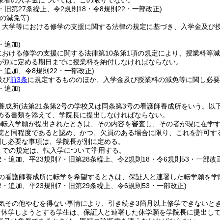
象者の入学金については、この限りでない。
7・旧第27条繰上、令2規則18・令8規則22・一部改正)
の減免等)
、大学等における修学の支援に関する法律の規定に基づき、入学金及び
・追加)
における修学の支援に関する法律第10条第1項の規定により、授業料等減
が別に定める期日までに授業料を納付しなければならない。
8・追加、令8規則22・一部改正)
及び
前3条
に規定するもののほか、入学金及び授業料の減免等に関し必要
・追加)
養成所
(法第21条第2号の学校又は同条第3号の看護師養成所をいう。以
める書類を添えて、学院長に提出しなければならない。
の転入学願が提出されたときは、その内容を審査し、その者が現に在学
院と同程度であると認め、かつ、欠員のある場合に限り、これを許可す
関し必要な事項は、学院長が別に定める。
までの規定は、転入学について準用する。
32・追加、平23規則7・旧第28条繰上、令2規則18・令6規則53・一部改
の看護師養成所に転学を希望するときは、保証人と連署した転学願を学
32・追加、平23規則7・旧第29条繰上、令6規則53・一部改正)
気その他やむを得ない事情により、引き続き3箇月以上修学できないと
り休学しようとする学生は、保証人と連署した休学願を学院長に提出し