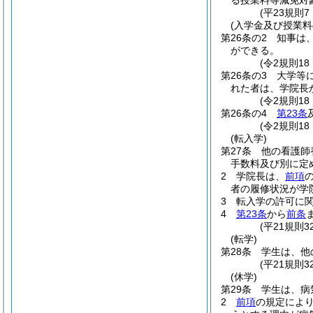
る授業料等減免対
(平23規則
(入学金及び授業料
第26条の2
知事は
ができる。
(令2規則18
第26条の3
大学等
れた者は、学院長
(令2規則1
第26条の4
第23条
(令2規則18
(転入学)
第27条
他の看護師
手数料及び別に定
2
学院長は、
前項
者の履修状況が学
3
転入学の許可に
4
第23条
から
前条
(平21規則
(転学)
第28条
学生は、他
(平21規則
(休学)
第29条
学生は、病
2
前項
の規定によ