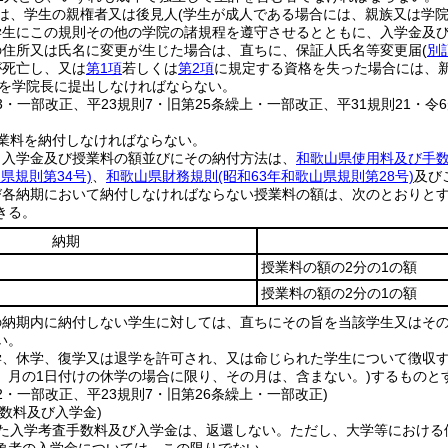
は、学生の親権者又は後見人
(学生が成人である場合には、親族又は学院
学生にこの規則その他の学院の諸規程を遵守させるとともに、入学金及
の住所又は氏名に変更が生じた場合は、直ちに、保証人氏名等変更届
(
別
が死亡し、又は
第1項
若しくは
第2項
に規定する資格を失った場合には、
を学院長に提出しなければならない。
13・一部改正、平23規則7・旧第25条繰上・一部改正、平31規則21・令6
業料を納付しなければならない。
、入学金及び授業料の額並びにその納付方法は、
和歌山県使用料及び手
県規則第34号)
、
和歌山県財務規則
(昭和63年和歌山県規則第28号)
及び
び各納期において納付しなければならない授業料の額は、次のとおりと
きる。
納期
授業料の額の2分の1の額
授業料の額の2分の1の額
の納期内に納付しない学生に対しては、直ちにその旨を当該学生又はそ
い。
学、休学、復学又は退学を許可され、又は命じられた学生について徴収
、月の1日付けの休学の場合に限り、その月は、含まない。)
するものと
32・一部改正、平23規則7・旧第26条繰上・一部改正)
数料及び入学金)
た入学考査手数料及び入学金は、返還しない。
ただし、大学等における