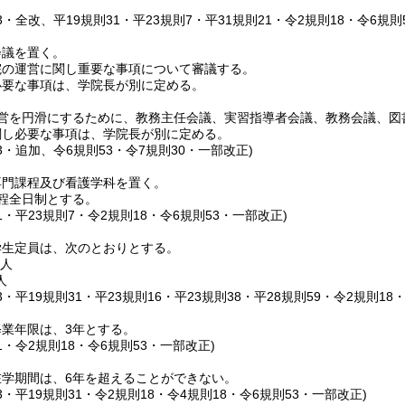
。
13・全改、平19規則31・平23規則7・平31規則21・令2規則18・令6規則
会議を置く。
院の運営に関し重要な事項について審議する。
必要な事項は、学院長が別に定める。
営を円滑にするために、教務主任会議、実習指導者会議、教務会議、図
関し必要な事項は、学院長が別に定める。
13・追加、令6規則53・令7規則30・一部改正)
専門課程及び看護学科を置く。
程全日制とする。
31・平23規則7・令2規則18・令6規則53・一部改正)
学生定員は、次のとおりとする。
0人
人
13・平19規則31・平23規則16・平23規則38・平28規則59・令2規則18
業年限は、3年とする。
31・令2規則18・令6規則53・一部改正)
在学期間は、6年を超えることができない。
13・平19規則31・令2規則18・令4規則18・令6規則53・一部改正)