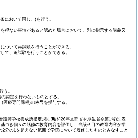
条において同じ。)
を行う。
むを得ない事情があると認めた場合において、別に指示する講義又
目について再試験を行うことができる。
対して、追試験を行うことができる。
行う。
業の認定を行わないものとする。
士
(医療専門課程)
の称号を授与する。
)
看護師学校養成所指定規則
(昭和26年文部省令厚生省令第1号)
別表
に基づき個々の既修の教育内容を評価し、当該科目の教育内容が学
の2分の1を超えない範囲で学院において履修したものとみなすこと