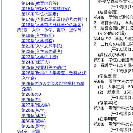
必要な職員を置く
第14条
(教育内容等)
(平18規則
第15条
(試験及び成績評価)
(運営会議)
第16条
(単位の認定)
第4条
学院に運営
第17条
(卒業の認定及び称号の授与)
2
運営会議は、学
第18条
(入学前の既修単位の認定)
3
運営会議に関し
第3章
入学、休学、復学、退学等
(その他の会議)
第19条
(入学時期)
第4条の2
学院の運
第20条
(入学資格)
2
これらの会議に
第21条
(入学志願手続)
(平18規則
第22条
(入学者の選考)
(課程及び学科)
第23条
(入学の手続)
第5条
学院に看護
第24条
(保証人)
2
看護学科は3年課
第25条
(授業料等の納付)
(平19規則
第26条
(既納の入学考査手数料及び
(学生定員)
入学金)
第6条
看護学科の
第26条の2
(入学金及び授業料の減
(1)
入学定員 5
免等)
(2)
総定員 150
第26条の3
(平18規則
第26条の4
(修業年限)
第27条
(転入学)
第7条
看護学科の修
第28条
(転学)
(平19規則
第29条
(休学)
(在学期間)
第30条
(復学)
第8条
看護学科の
第31条
(退学)
(平18規則
第4章
賞罰