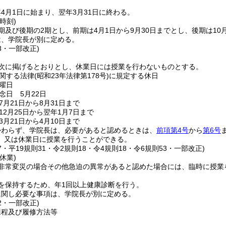
4月1日に始まり、翌年3月31日に終わる。
時刻)
期及び後期の2期とし、前期は4月1日から9月30日までとし、後期は10月
は、学院長が別に定める。
13・一部改正)
次に掲げるとおりとし、休業日には授業を行わないものとする。
関する法律
(昭和23年法律第178号)
に規定する休日
曜日
念日 5月22日
月21日から8月31日まで
12月25日から翌年1月7日まで
月21日から4月10日まで
かわらず、学院長は、必要があると認めるときは、
前項第4号
から
第6号
、又は休業日に授業を行うことができる。
67・平19規則31・令2規則18・令4規則18・令6規則53・一部改正)
休業)
非常変災の場合その他急迫の異常があると認めた場合には、臨時に授業
を保持するため、年1回以上健康診断を行う。
に関し必要な事項は、学院長が別に定める。
32・一部改正)
課程及び履修方法等