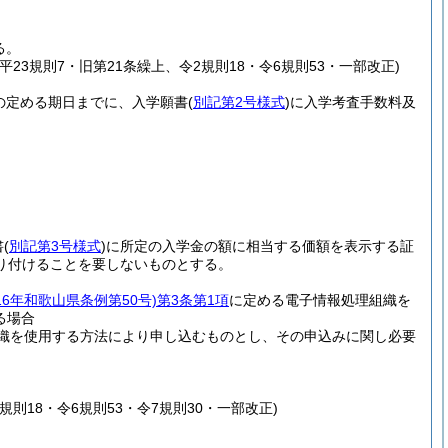
る。
正、平23規則7・旧第21条繰上、令2規則18・令6規則53・一部改正)
の定める期日までに、入学願書
(
別記第2号様式
)
に入学考査手数料及
書
(
別記第3号様式
)
に所定の入学金の額に相当する価額を表示する証
り付けることを要しないものとする。
16年和歌山県条例第50号)
第3条第1項
に定める電子情報処理組織を
る場合
織を使用する方法により申し込むものとし、その申込みに関し必要
規則18・令6規則53・令7規則30・一部改正)