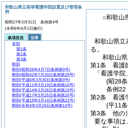
和歌山県立高等看護学院設置及び管理条
例
○和歌山
昭和27年3月31日 条例第4号
(令和6年4月1日施行)
条項目次
沿革
和歌山県立
本則
る。
第1条
第2条
和歌山県
第3条
第1条
看護
附則
附則
(昭和28年4月7日条例第9号)
「看護学院
附則
(昭和42年7月20日条例第29号)
附則
(平成6年3月30日条例第9号)
(昭28
附則
(平成11年3月19日条例第10号)
条例22
附則
(平成14年3月26日条例第19号)
附則
(平成17年3月25日条例第20号)
第2条
看護
附則
(平成19年3月14日条例第22号)
(平11
附則
(令和4年3月25日条例第13号)
第3条
他の
要な事項は