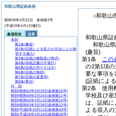
和歌山県証紙条例
○和歌山
昭和39年3月31日 条例第3号
(平成19年4月1日施行)
条項目次
沿革
和歌山県証
本則
和歌山県
第1条
(趣旨)
第2条
(証紙による収入の方法により徴
(趣旨)
収する歳入)
第1条
この
第3条
(証紙の種類及び形式)
第4条
(領収証書の不発行)
の2第1項
第5条
(証紙の売りさばき)
第6条
(証紙の無効)
要な事項を
第7条
(証紙の返還等)
(証紙によ
第8条
(委任)
付 則
第2条
使用
附則
(昭和52年3月29日条例第10号)
学校及び産
附則
(昭和59年3月24日条例第11号)
附則
(昭和62年3月13日条例第14号)
は、証紙に
附則
(昭和63年3月28日条例第22号)
よる収入の
附則
(平成8年10月11日条例第43号)
附則
(平成16年3月24日条例第28号)