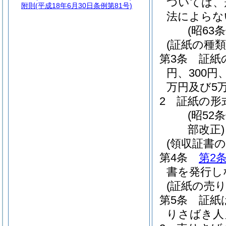
ついては、
附則
(平成18年6月30日条例第81号)
法によらな
(昭63
(証紙の種類
第3条
証紙の
円、300円、
万円及び5
2
証紙の形
(昭52
部改正)
(領収証書の
第4条
第2
書を発行し
(証紙の売り
第5条
証紙
りさばき人