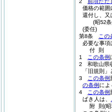
2
前項ただ
価格の範囲
還付し、又
(昭52
(委任)
第8条
この
必要な事項
付
則
1
この条例
2
和歌山県
「旧規則」
3
この条例
の条例
によ
4
この条例
ばき人は、
附
則
(