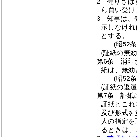
2
売りさば
ら買い受け
3
知事は、
示しなけれ
とする。
(昭52
(証紙の無効
第6条
消印
紙は、無効
(昭52
(証紙の返還
第7条
証紙
証紙とこれ
及び形式を
人の指定を
るときは、