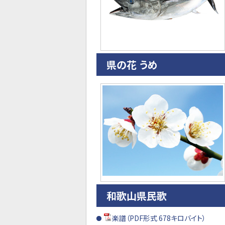
県の花 うめ
和歌山県民歌
楽譜（PDF形式 678キロバイト）