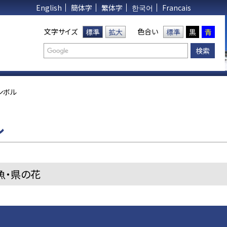
English
簡体字
繁体字
한국어
Francais
文字サイズ
色合い
標準
拡大
標準
黒
青
ンボル
ル
魚・県の花