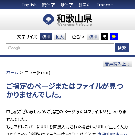
English
簡体字
繁体字
한국어
Francais
文字サイズ
色合い
標準
拡大
標準
黒
青
音声読み上げ
ホーム
>
エラー(Error)
ご指定のページまたはファイルが見つ
かりませんでした。
申し訳ございませんが、ご指定のページまたはファイルが見つかりま
せんでした。
もしアドレスバーにURLを直接入力された場合は、URLが正しく入力
されたかをご確認のうえもう一度お試しいただくか、
和歌山県ホーム