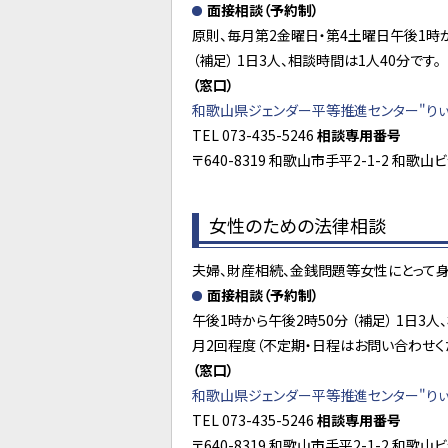
面接相談
（
予約制）
原則、毎月第2金曜日・第4土曜日午後1時
（補足） 1日3人、相談時間は1人40分です。
（窓口）
和歌山県ジェンダー平等推進センター"りぃ
TEL 073-435-5246
相談専用番号
〒640-8319 和歌山市手平2-1-2 和歌山
女性のための法律相談
夫婦、財産相続、金銭問題等女性にとって
面接相談（予約制）
午後1時から午後2時50分 （補足） 1日3人
月2回程度（不定期・日程はお問い合わせく
（窓口）
和歌山県ジェンダー平等推進センター"りぃ
TEL 073-435-5246
相談専用番号
〒640-8319 和歌山市手平2-1-2 和歌山