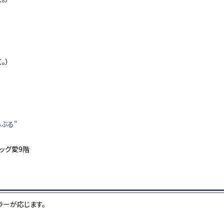
。）
ぶる"
ビッグ愛9階
ラーが応じます。