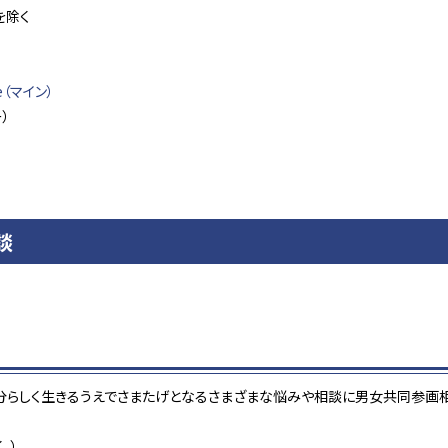
を除く
（マイン）
ー）
談
分らしく生きるうえでさまたげとなるさまざまな悩みや相談に男女共同参画相
。）