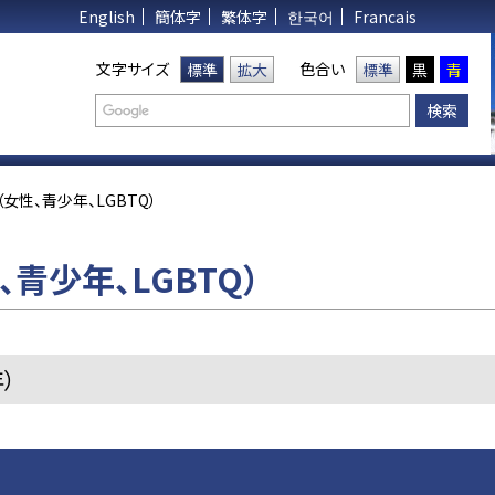
English
簡体字
繁体字
한국어
Francais
文字サイズ
色合い
標準
拡大
標準
黒
青
女性、青少年、LGBTQ）
青少年、LGBTQ）
）