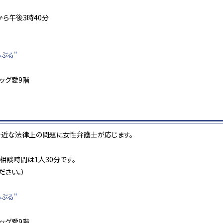
から午後3時40分
ぶる"
ビッグ愛9階
身近な法律上の問題に女性弁護士が応じます。
、相談時間は1人30分です。
ださい。）
ぶる"
ビッグ愛9階