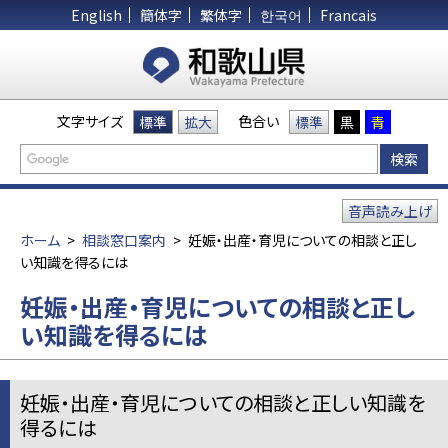
English
簡体字
繁体字
한국어
Francais
文字サイズ
色合い
標準
拡大
標準
黒
青
音声読み上げ
ホーム
>
相談窓口案内
>
妊娠・出産・育児についての相談と正し
い知識を得るには
妊娠・出産・育児についての相談と正し
い知識を得るには
妊娠・出産・育児についての相談と正しい知識を
得るには