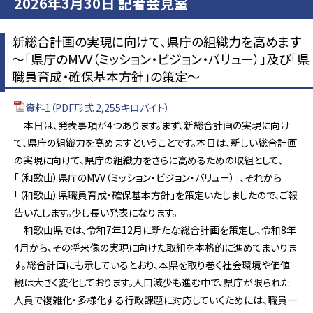
2026年3月30日 記者会見室
新総合計画の実現に向けて、県庁の組織力を高めます
～「県庁のMVV（ミッション・ビジョン・バリュー）」及び「県
職員育成・確保基本方針」の策定～
資料1（PDF形式 2,255キロバイト）
本日は、発表事項が4つあります。まず、新総合計画の実現に向け
て、県庁の組織力を高めますということです。本日は、新しい総合計画
の実現に向けて、県庁の組織力をさらに高めるための取組として、
「（和歌山）県庁のMVV（ミッション・ビジョン・バリュー）」、それから
「（和歌山）県職員育成・確保基本方針」を策定いたしましたので、ご報
告いたします。少し長い発表になります。
和歌山県では、令和7年12月に新たな総合計画を策定し、令和8年
4月から、その将来像の実現に向けた取組を本格的に進めてまいりま
す。総合計画にも示しているとおり、本県を取り巻く社会環境や価値
観は大きく変化しております。人口減少も進む中で、県庁が限られた
人員で複雑化・多様化する行政課題に対応していくためには、職員一