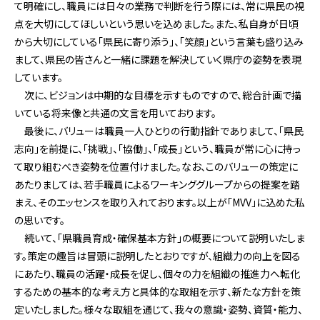
て明確にし、職員には日々の業務で判断を行う際には、常に県民の視
点を大切にしてほしいという思いを込めました。また、私自身が日頃
から大切にしている「県民に寄り添う」、「笑顔」という言葉も盛り込み
まして、県民の皆さんと一緒に課題を解決していく県庁の姿勢を表現
しています。
次に、ビジョンは中期的な目標を示すものですので、総合計画で描
いている将来像と共通の文言を用いております。
最後に、バリューは職員一人ひとりの行動指針でありまして、「県民
志向」を前提に、「挑戦」、「協働」、「成長」という、職員が常に心に持っ
て取り組むべき姿勢を位置付けました。なお、このバリューの策定に
あたりましては、若手職員によるワーキンググループからの提案を踏
まえ、そのエッセンスを取り入れております。以上が「MVV」に込めた私
の思いです。
続いて、「県職員育成・確保基本方針」の概要について説明いたしま
す。策定の趣旨は冒頭に説明したとおりですが、組織力の向上を図る
にあたり、職員の活躍・成長を促し、個々の力を組織の推進力へ転化
するための基本的な考え方と具体的な取組を示す、新たな方針を策
定いたしました。様々な取組を通じて、我々の意識・姿勢、資質・能力、