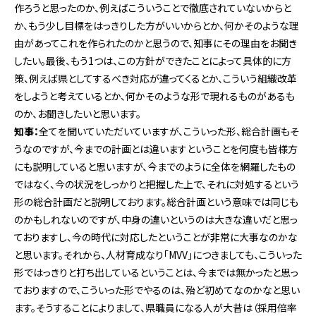
作ろうと思ったのか、例えばこういうことで徹底されていないからと
か、もう少し目標をはっきりした方がいいからとか、何かそのような理
由があってこれを作られたのかと思うので、知事にその理由をお聞き
したい。最後、もう1つは、この方針ができたことによって具体的に方
策、例えば県としてするべき対応が違ってくるとか、こういう組織改革
をしようと考えているとか、何かそのような形で現れるものがあるも
のか、お聞きしたいと思います。
知事：
全てを聞いていただいていますが、こういった形、総合計画もそ
うなのですが、今までの計画とは違いますということを何度も皆様方
にも説明していると思いますが、今までのように全体を網羅したもの
ではなく、今の状況をしっかりと把握した上で、それに対処するという
形の総合計画だと説明しております。総合計画という意味では同じも
のかもしれないのですが、中身の違いというのは大きな違いだと思っ
ておりますし、今の時代に対応したということが非常に大事なのかな
と思います。それから、人材育成なり「MVV」につきましても、こういった
形ではっきりと打ち出しているということは、今までは無かったと思っ
ておりますので、こういった形でやるのは、殆ど初めてなのかなと思い
ます。そうすることによりまして、県職員になる人が大昔は（採用倍率