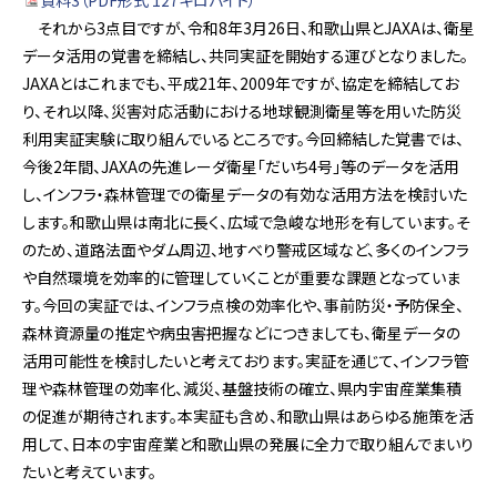
資料3（PDF形式 127キロバイト）
それから3点目ですが、令和8年3月26日、和歌山県とJAXAは、衛星
データ活用の覚書を締結し、共同実証を開始する運びとなりました。
JAXAとはこれまでも、平成21年、2009年ですが、協定を締結してお
り、それ以降、災害対応活動における地球観測衛星等を用いた防災
利用実証実験に取り組んでいるところです。今回締結した覚書では、
今後2年間、JAXAの先進レーダ衛星「だいち4号」等のデータを活用
し、インフラ・森林管理での衛星データの有効な活用方法を検討いた
します。和歌山県は南北に長く、広域で急峻な地形を有しています。そ
のため、道路法面やダム周辺、地すべり警戒区域など、多くのインフラ
や自然環境を効率的に管理していくことが重要な課題となっていま
す。今回の実証では、インフラ点検の効率化や、事前防災・予防保全、
森林資源量の推定や病虫害把握などにつきましても、衛星データの
活用可能性を検討したいと考えております。実証を通じて、インフラ管
理や森林管理の効率化、減災、基盤技術の確立、県内宇宙産業集積
の促進が期待されます。本実証も含め、和歌山県はあらゆる施策を活
用して、日本の宇宙産業と和歌山県の発展に全力で取り組んでまいり
たいと考えています。