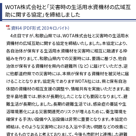
WOTA株式会社と「災害時の生活用水資機材の広域互
助に関する協定」を締結しました
資料4（PDF形式 203キロバイト）
4点目ですが、和歌山県では、WOTA株式会社と災害時の生活用水
資機材の広域互助に関する協定を締結いたしました。本協定により、
各自治体が保有する生活用水資機材を災害時に相互に融通する枠
組みを作りまして、和歌山県内での災害時には、要請に基づき、他自
治体が保有する資機材を県内の避難所（など）に届けていただき、逆
に他都道府県での災害時には、本県が保有する資機材を被災地に届
けることとなります。協定先でありますWOTA社には、県と保有自治
体間の資機材の相互支援の調整や、情報共有を実施いただきます。能
登半島地震では、断水が長期化したことなども要因となりまして、避
難生活が長期化しました。長期の避難生活では、感染症の蔓延や生
活環境悪化による災害関連死のリスクが増えるために、衛生環境を
確保する手洗い設備や入浴設備は非常に重要となります。本協定の
締結は、そのような災害時における入浴や手洗い問題などの改善に
資するものであると考えておりまして、今後も市町村と連携した避難