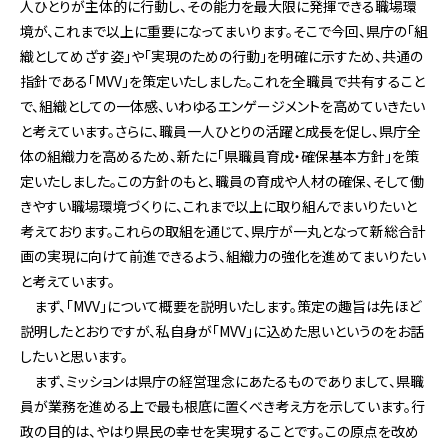
人ひとりが主体的に行動し、その能力を最大限に発揮できる職場環
境が、これまで以上に重要になってまいります。そこで今回、県庁の「組
織としてめざす姿」や「実現のための行動」を明確に示すため、共通の
指針である「MVV」を策定いたしました。これを全職員で共有すること
で、組織としての一体感、いわゆるエンゲージメントを高めていきたい
と考えています。さらに、職員一人ひとりの活躍と成長を促し、県庁全
体の組織力を高めるため、新たに「県職員育成・確保基本方針」を策
定いたしました。この方針のもと、職員の育成や人材の確保、そして働
きやすい職場環境づくりに、これまで以上に取り組んでまいりたいと
考えております。これらの取組を通じて、県庁が一丸となって新総合計
画の実現に向けて前進できるよう、組織力の強化を進めてまいりたい
と考えています。
まず、「MVV」について概要を説明いたします。策定の趣旨は先ほど
説明したとおりですが、私自身が「MVV」に込めた思いというのをお話
したいと思います。
まず、ミッションは県庁の経営理念にあたるものでありまして、県職
員が業務を進める上で最も根底に置くべき考え方を示しています。行
政の目的は、やはり県民の幸せを実現することです。この原点を改め