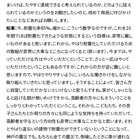
まいけば、たやすく達成できると考えられているのか、どのように捉え
られているのかというのをお聞きしたいのと、改めて県民に呼びかけ
たいことなどあればお願いします。
知事：
今、耐震化率85%。確かに、こういう数字なのですが、これを10
年間でほぼ耐震化できたような状態にするという目標は、非常に厳し
いものがあると思います。これから、やはり耐震化していただけるため
の取組が非常に大事なところになってくると（思います）。今までは、や
っていただける方はやっていただくということで、さっと一応はやって
いただけたということもあるのですが、これからの方が逆に難しいと
思いますので、やはりやりやすいように、いろんな働きかけをしながら
取り組んでいきたいと思っていますし、そうすることによって、皆さん方
に自覚していただかないといけないと思うんですね。家がくしゃっとな
ると逃げる間が無いわけですから、高齢者の方々にもそういうことを
しっかりとわかっていただくということ。それから、こどもたち、その息
子さんたちとか周りの方々にも同じような気持ちを持っていただいて、
高齢者を守るという方向性も非常に大事なことかなと思います。それ
とやはり道沿いの建物で耐震化ができていないということになって、
神戸の震災でも、もちろん全ての震災で、倒壊したときに車が通れな