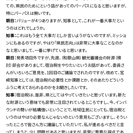
ての、県民のためにという話があってのパーパスになると思いますが、
特にパーパスは無いです。
朝日：
バリューが4つありますが、知事として、これが一番大事だとい
うのはどれでしょうか。
知事：
これはもう全て大事だとしか言いようがないのですが、ミッショ
ンにもあるのですが、やはり「県民志向」は非常に大事なことなのか
なと思いまして、一番に挙げていると思います。
朝日：
発表項目外ですが、先週、（和歌山県）観光審議会の財源（検
討）部会がありまして、宿泊税をやりたいというお話があって、委員さ
んがいろいろご意見を、1回目のご議論でされたのですが、改めて、宮
﨑知事としては、宿泊税の必要性とか課題とか、そのあたりどういう
ふうに考えておられるのかをお聞きしたいです。
知事：
宿泊税は、是非、県としてはやっていきたいと思っています。新た
な財源という意味でも非常に注目されているところですし、今、インバ
ウンドの勢いが結構強いということで、地域住民にとっても、宿泊税と
いうのはやはり必要なんじゃないのという意見もございますし、そうい
ったところで皆さん方に議論していただいて、私が進めるべきだと言
ってしまうと、少し問題があると思いますが、非常に重要な視点であ