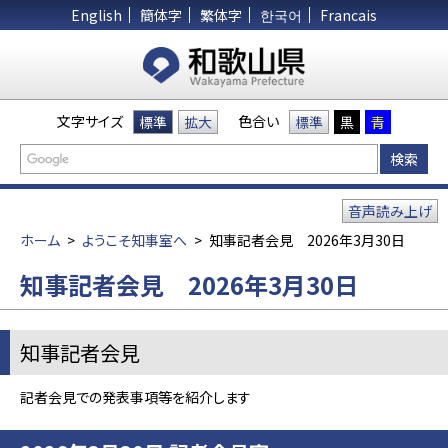
English
簡体字
繁体字
한국어
Francais
文字サイズ
色合い
標準
拡大
標準
黒
青
音声読み上げ
ホーム
>
ようこそ知事室へ
>
知事記者会見 2026年3月30日
知事記者会見 2026年3月30日
知事記者会見
記者会見での発表事項等を紹介します