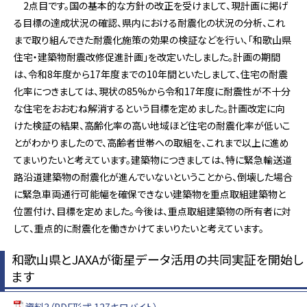
2点目です。国の基本的な方針の改正を受けまして、現計画に掲げ
る目標の達成状況の確認、県内における耐震化の状況の分析、これ
まで取り組んできた耐震化施策の効果の検証などを行い、「和歌山県
住宅・建築物耐震改修促進計画」を改定いたしました。計画の期間
は、令和8年度から17年度までの10年間といたしまして、住宅の耐震
化率につきましては、現状の85%から令和17年度に耐震性が不十分
な住宅をおおむね解消するという目標を定めました。計画改定に向
けた検証の結果、高齢化率の高い地域ほど住宅の耐震化率が低いこ
とがわかりましたので、高齢者世帯への取組を、これまで以上に進め
てまいりたいと考えています。建築物につきましては、特に緊急輸送道
路沿道建築物の耐震化が進んでいないということから、倒壊した場合
に緊急車両通行可能幅を確保できない建築物を重点取組建築物と
位置付け、目標を定めました。今後は、重点取組建築物の所有者に対
して、重点的に耐震化を働きかけてまいりたいと考えています。
和歌山県とJAXAが衛星データ活用の共同実証を開始し
ます