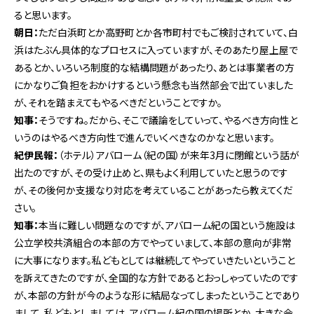
ると思います。
朝日：
ただ白浜町とか高野町とか各市町村でもご検討されていて、白
浜はたぶん具体的なプロセスに入っていますが、そのあたり屋上屋で
あるとか、いろいろ制度的な結構問題があったり、あとは事業者の方
にかなりご負担をおかけするという懸念も当然部会で出ていました
が、それを踏まえてもやるべきだということですか。
知事：
そうですね。だから、そこで議論をしていって、やるべき方向性と
いうのはやるべき方向性で進んでいくべきなのかなと思います。
紀伊民報：
（ホテル）アバローム（紀の国）が来年3月に閉館という話が
出たのですが、その受け止めと、県もよく利用していたと思うのです
が、その後何か支援なり対応を考えていることがあったら教えてくだ
さい。
知事：
本当に難しい問題なのですが、アバローム紀の国という施設は
公立学校共済組合の本部の方でやっていまして、本部の意向が非常
に大事になります。私どもとしては継続してやっていきたいということ
を訴えてきたのですが、全国的な方針であるとおっしゃっていたのです
が、本部の方針が今のような形に結局なってしまったということであり
まして、私どもとしましては、アバローム紀の国の場所とか、大きな会