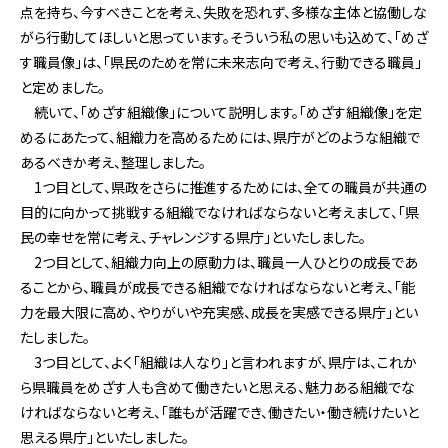
点を持ち、今すべきことを考え、失敗を恐れず、多様な主体と協働しな
がら行動してほしいと思っています。そういう私の思いも込めて、「めざ
す職員像」は、「県民のためを常に未来志向で考え、行動できる職員」
と定めました。
続いて、「めざす組織像」について説明します。「めざす組織像」を定
めるにあたって、組織力を高めるためには、県庁がどのような組織で
あるべきか考え、整理しました。
1つ目として、県政をさらに推進するためには、全ての職員が共通の
目的に向かって挑戦する組織でなければならないと考えまして、「県
民の幸せを常に考え、チャレンジする県庁」といたしました。
2つ目として、組織力向上の原動力は、職員一人ひとりの成長であ
ることから、職員が成長できる組織でなければならないと考え、「能
力を最大限に高め、やりがいや充実感、成長を実感できる県庁」とい
たしました。
3つ目として、よく「組織は人なり」と言われますが、県庁は、これか
ら県職員をめざす人も含めて働きたいと思える、魅力ある組織でな
ければならないと考え、「誰もが活躍でき、働きたい・働き続けたいと
思える県庁」といたしました。