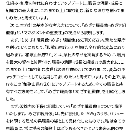
仕組み・制度を時代に合わせてアップデートし、職員の活躍・成長と
組織力の最大化に、これまで以上に取り組む、新たな県庁を創ってま
いりたいと考えています。
次に、本方針の基本的な考え方について、「めざす職員像・めざす組
織像」と、「マネジメントの重要性」の視点から説明します。
まず、「1 めざす職員像・めざす組織像」をご覧ください。新たな県庁
を創っていくにあたり、「和歌山県庁2.0」を掲げ、全庁的な変革に取り
組みます。「和歌山県庁2.0」とは、県民の幸せを実現するために、職員
を最大の資本と位置付け、職員の活躍・成長と組織力の最大化に、こ
れまで以上に取り組む次世代の県庁像のことでありまして、変革のキ
ャッチコピーとしても活用してまいりたいと考えています。その上で、県
庁をこの「和歌山県庁2.0」にアップデートするため、全ての職員と共
有すべき方向性として、「めざす職員像とめざす組織像」を明確化しま
した。
まず、破線内の下段に記載している「めざす職員像」について説明
いたします。「めざす職員像」は、先に説明した「MVV」のうち、バリュー
を体現する理想の県職員の姿として具体化したものです。私は全ての
県職員に、常に将来の和歌山はどうあるべきかという未来志向の視