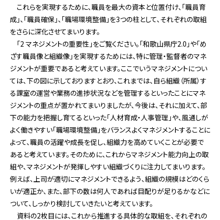
これらを実現するために、職員を最大の資本と位置付け、「職員育
成」、「職員確保」、「職場環境整備」を3つの柱として、それぞれの取組
をさらに深化させてまいります。
「2 マネジメントの重要性」をご覧ください。「和歌山県庁2.0」や「め
ざす職員像と組織像」を実現するためには、特に管理・監督者のマネ
ジメントが重要であると考えています。ここでいうマネジメントについ
ては、下の図に示しておりますとおり、これまでは、自ら組織（所属）す
る課室の運営や業務の進捗状況などを管理するといったことにマネ
ジメントの重点が置かれてまいりましたが、今後は、それに加えて、部
下の能力を把握し育てるといった「人材育成・人事管理」や、風通しが
よく働きやすい「職場環境整備」をバランスよくマネジメントすることに
よって、職員の活躍や成長を促し、組織力を高めていくことが必要で
あると考えています。そのために、これからマネジメント能力向上の取
組や、マネジメントが発揮しやすい組織づくりに注力してまいります。
例えば、上司が適切にマネジメントできるよう、組織の規模はどのくら
いが適正か、また、部下の数は何人であれば目配りが足りるかなどに
ついて、しっかり検討していきたいと考えています。
資料の2枚目には、これから推進する具体的な取組を、それぞれの