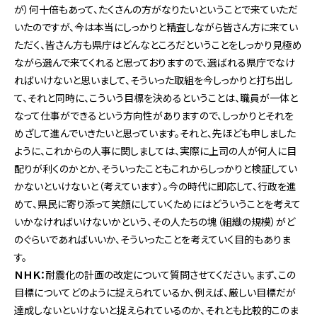
が）何十倍もあって、たくさんの方がなりたいということで来ていただ
いたのですが、今は本当にしっかりと精査しながら皆さん方に来てい
ただく、皆さん方も県庁はどんなところだということをしっかり見極め
ながら選んで来てくれると思っておりますので、選ばれる県庁でなけ
ればいけないと思いまして、そういった取組を今しっかりと打ち出し
て、それと同時に、こういう目標を決めるということは、職員が一体と
なって仕事ができるという方向性がありますので、しっかりとそれを
めざして進んでいきたいと思っています。それと、先ほども申しました
ように、これからの人事に関しましては、実際に上司の人が何人に目
配りが利くのかとか、そういったこともこれからしっかりと検証してい
かないといけないと（考えています）。今の時代に即応して、行政を進
めて、県民に寄り添って笑顔にしていくためにはどういうことを考えて
いかなければいけないかという、その人たちの塊（組織の規模）がど
のぐらいであればいいか、そういったことを考えていく目的もありま
す。
ＮＨＫ：
耐震化の計画の改定について質問させてください。まず、この
目標についてどのように捉えられているか、例えば、厳しい目標だが
達成しないといけないと捉えられているのか、それとも比較的このま