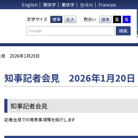
English
簡体字
繁体字
한국어
Francais
文字サイズ
色合い
標準
拡大
標準
黒
青
見 2026年1月20日
知事記者会見 2026年1月20日
知事記者会見
記者会見での発表事項等を紹介します