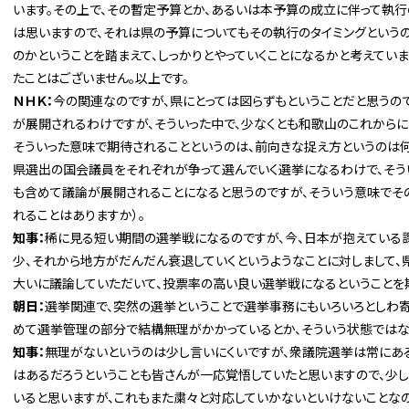
います。その上で、その暫定予算とか、あるいは本予算の成立に伴って執行
は思いますので、それは県の予算についてもその執行のタイミングというの
のかということを踏まえて、しっかりとやっていくことになるかと考えてい
たことはございません。以上です。
ＮＨＫ：
今の関連なのですが、県にとっては図らずもということだと思うの
が展開されるわけですが、そういった中で、少なくとも和歌山のこれから
そういった意味で期待されることというのは、前向きな捉え方というのは何
県選出の国会議員をそれぞれが争って選んでいく選挙になるわけで、そ
も含めて議論が展開されることになると思うのですが、そういう意味でそ
れることはありますか）。
知事：
稀に見る短い期間の選挙戦になるのですが、今、日本が抱えている
少、それから地方がだんだん衰退していくというようなことに対しまして
大いに議論していただいて、投票率の高い良い選挙戦になるということを
朝日：
選挙関連で、突然の選挙ということで選挙事務にもいろいろとしわ
めて選挙管理の部分で結構無理がかかっているとか、そういう状態ではな
知事：
無理がないというのは少し言いにくいですが、衆議院選挙は常にあ
はあるだろうということも皆さんが一応覚悟していたと思いますので、少
いると思いますが、これもまた粛々と対応していかないといけないことな