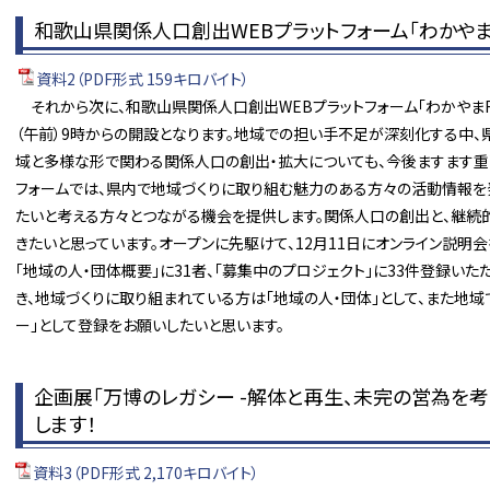
和歌山県関係人口創出WEBプラットフォーム「わかやまF
資料2（PDF形式 159キロバイト）
それから次に、和歌山県関係人口創出WEBプラットフォーム「わかやまFU
（午前）9時からの開設となります。地域での担い手不足が深刻化する中、
域と多様な形で関わる関係人口の創出・拡大についても、今後ますます重
フォームでは、県内で地域づくりに取り組む魅力のある方々の活動情報を
たいと考える方々とつながる機会を提供します。関係人口の創出と、継続
きたいと思っています。オープンに先駆けて、12月11日にオンライン説明会
「地域の人・団体概要」に31者、「募集中のプロジェクト」に33件登録い
き、地域づくりに取り組まれている方は「地域の人・団体」として、また地
ー」として登録をお願いしたいと思います。
企画展「万博のレガシー -解体と再生、未完の営為を
します！
資料3（PDF形式 2,170キロバイト）