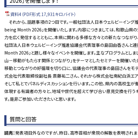
2026」を開催します！
資料4（PDF形式 17,931キロバイト）
それから、話題事項の2つ目です。一般社団法人日本ウェルビーイング推進
being Month 2026」を開催いたします。内容につきましては、和
力を広く発信するとともに、本県に関わる多様な方々との新たなつながり
社団法人日本ウェルビーイング推進協議会代表理事の島田由香さんと連携しまし
Month 2026」と題し様々なイベントを開催します。主なプログラムとし
山－移動がもたらす関係とつながり」をテーマとしたセミナーを開催いた
移動とつながりの好循環を切り口に、協議会の代表理事の島田さんをモデ
式会社代表取締役副社長 斎藤祐二さん、それから株式会社南紀白浜エア
そして私とでパネルディスカッションを行います。この他、県内の高校生が
体現する有識者の方々と、地域や世代を超えて学び合い意見交換を行う
す。是非ご参加いただきたいと思います。
質問と回答
読売：
発表項目外なのですが、昨日、高市首相が衆院の解散を表明されま