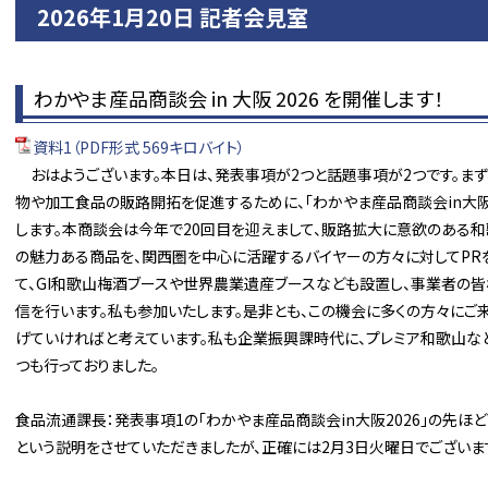
2026年1月20日 記者会見室
わかやま産品商談会 in 大阪 2026 を開催します！
資料1（PDF形式 569キロバイト）
おはようございます。本日は、発表事項が2つと話題事項が2つです。ま
物や加工食品の販路開拓を促進するために、「わかやま産品商談会in大阪20
します。本商談会は今年で20回目を迎えまして、販路拡大に意欲のある
の魅力ある商品を、関西圏を中心に活躍するバイヤーの方々に対してPRを
て、GI和歌山梅酒ブースや世界農業遺産ブースなども設置し、事業者の
信を行います。私も参加いたします。是非とも、この機会に多くの方々にご
げていければと考えています。私も企業振興課時代に、プレミア和歌山な
つも行っておりました。
食品流通課長：発表事項1の「わかやま産品商談会in大阪2026」の先ほ
という説明をさせていただきましたが、正確には2月3日火曜日でございま