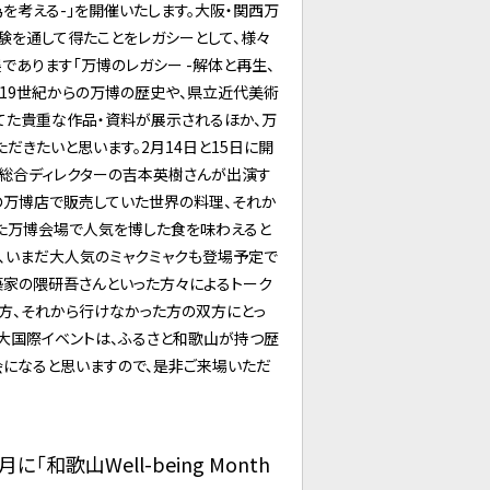
を考える-」を開催いたします。大阪・関西万
験を通して得たことをレガシーとして、様々
であります「万博のレガシー -解体と再生、
。19世紀からの万博の歴史や、県立近代美術
てた貴重な作品・資料が展示されるほか、万
だきたいと思います。2月14日と15日に開
総合ディレクターの吉本英樹さんが出演す
司の万博店で販売していた世界の料理、それか
た万博会場で人気を博した食を味わえると
は、いまだ大人気のミャクミャクも登場予定で
建築家の隈研吾さんといった方々によるトーク
た方、それから行けなかった方の双方にとっ
大国際イベントは、ふるさと和歌山が持つ歴
会になると思いますので、是非ご来場いただ
歌山Well-being Month