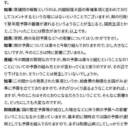
す。
知事：
衆議院の解散というのは、内閣総理大臣の専権事項と言われており
してコメントするという立場にはないということでございますが、県の行政
て新年度予算の審議が遅れるというようなことが生じると、国民生活と
と、こういったことには懸念があります。以上です。
読売：
実際、県の当初予算などへの影響については（いかがですか）。
知事：
県の予算については粛々と今取り組んでおりますので、少し大きなこ
ないですが、今のところは特に影響ございません。
産経：
今の関連の質問なのですが、県の予算は粛々と組むということなので
ことについての予算の組み方とかが変わってくると思うのですが、その辺
り下げるとか、そういうことは発生していないでしょうか。
知事：
この間からの発表された事項というか、給食費の無償化を国がみます
準に予算を立てておりますので、それがひっくり返るようなことがあれば、
ますが、今のところはそのとおりになるだろうということで、そんなに影響が
と、どっちにしても大変なのですが。
財政課長：
国の暫定予算等が成立した場合などに伴う県の予算への影響
ということになるかと思っていますが、基本的に現時点では国の予算が通
県としても予算を組んでおりますので、まずは和歌山県としてしっかりと予