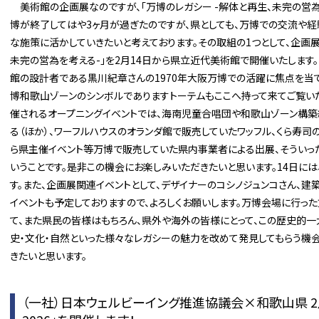
美術館の企画展なのですが、「万博のレガシー -解体と再生、未完の営為
博が終了してはや3ヶ月が過ぎたのですが、県としても、万博での交流や経
な施策に活かしていきたいと考えております。その取組の1つとして、企画展
未完の営為を考える-」を2月14日から県立近代美術館で開催いたします
館の設計者である黒川紀章さんの1970年大阪万博での活躍に焦点を当
博和歌山ゾーンのシンボルでありますトーテムもここへ持って来てご覧いた
催されるオープニングイベントでは、海南児童合唱団や和歌山ゾーン構築
る（ほか）、ワーフルハウスのオランダ館で販売していたワッフル、くら寿
ら県主催イベント等万博で販売していた県内事業者による出展、そういっ
いうことです。是非この機会にお楽しみいただきたいと思います。14日に
す。また、企画展関連イベントとして、デザイナーのコシノジュンコさん、
イベントも予定しておりますので、よろしくお願いします。万博会場に行っ
て、また県民の皆様はもちろん、県外や海外の皆様にとって、この歴史的一
史・文化・自然といった様々なレガシーの魅力を改めて発見してもらう機
きたいと思います。
（一社）日本ウェルビーイング推進協議会×和歌山県 2月に「和