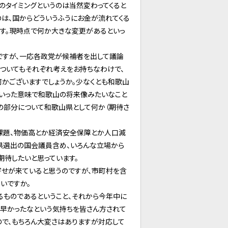
のタイミングというのは当然変わってくると
は、国からどういうふうにお金が流れてくる
ます。現時点で何か大きな変更があるといっ
ですが、一応各政党が候補者を出して議論
についてもそれぞれ考えをお持ちなわけで、
かございますでしょうか。少なくとも和歌山
ういった意味で和歌山の将来像みたいなこと
の部分について和歌山県として何か（期待さ
課題、物価高とか経済安全保障とか人口減
、県選出の国会議員含め、いろんな立場から
期待したいと思っています。
寄せが来ていると思うのですが、市町村を含
いですか。
るものであるということ、それから今年中に
し早かったなという気持ちを皆さん方されて
ので、もちろん大変さはありますが対応して