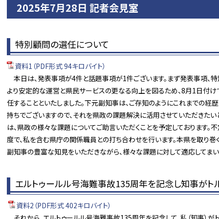
2025年7月28日 記者会見室
特別顧問の選任について
資料1（PDF形式 94キロバイト）
本日は、発表事項が4件と話題事項が1件ございます。まず発表事項、特
より安定的な運営と県民サービスの更なる向上を図るため、8月1日付
任することといたしました。下元副知事は、ご存知のようにこれまでの経
持ちでございますので、それを県政の課題解決に活用させていただきたい
は、県政の様々な課題についてご助言いただくことを予定しております。
度で、私を含む県庁の関係職員との打ち合わせを行います。本県を取り巻
副知事の豊富な知見をいただきながら、様々な課題に対して適応してまい
エルトゥールル号海難事故135周年を記念し知事がト
資料2（PDF形式 402キロバイト）
それから、エルトゥールル号海難事故135周年を記念して、私（知事）が