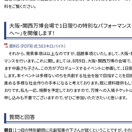
料をご覧ください。
大阪・関西万博会場で1日限りの特別なパフォーマンス「
へ～」を開催します！
資料5（PDF形式 503キロバイト）
それから、発表事項は以上なのですが、話題事項といたしまして、大阪・
マンスを行います。これに関しましては、8月9日、大阪・関西万博の会場
ます中島さち子さん、この方がプロデュースするイベントに参画して、1日
します。本イベントは多様ないのちを共創する社会を皆で目指すことを目
進める多様な社会作りの手本になると考えております。既に資料提供もし
おりです。私も一応、視察を予定しておりますので、万博への入場チケット
申し込みも不要でございますので、ぜひご参加いただきたいと思います。
質問と回答
朝日：
1つ目の特別顧問に元副知事の下さんが就くということですが、その