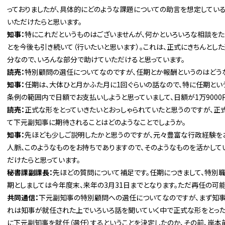
っておりましたが、具体的にどのような課題についての助言を想定してい
いただけたらと思います。
知事：
特にこれだというものはございませんが、何かといろいろな相談をた
とを今後も引き続いて（行いたいと思います）。これは、正式にきちんとし
分なので、いろんな部分で助けていただけると思っています。
読売：
特別顧問の選任についてなのですが、任期とか報酬というのはどうな
知事：
任期は、大体ひと月かふた月に1回ぐらいの話なので、特に任期とい
条例の範囲内で日額でお支払いしようと思っていまして、日額が1万9000
読売：
正式な形をとっていきたいとおっしゃられていたと思うのですが、正
て下元副知事に期待されることはどのようなことでしょうか。
知事：
先ほども少しご説明したかと思うのですが、元々豊富な行政経験を
人脈、このようなものをお持ちでありますので、そのようなものを活かして
だけたらと思っています。
秘書課副課長：
先ほどの質問について補足です。任期につきまして、特別
期としましては今年度末、来年の3月31日までとなります。ただ再任の可能
共同通信：
下元副知事の特別顧問への選任についてなのですが、まず知事
れは知事が就任された上でいろいろ話を聞いていく中で正式な形をとった
に下元副知事を就任（選任）するということを決定したのか、その前、岸本