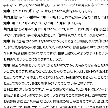
事になってからそういう判断をして、このタイミングでの発表になったという
知事：
そうですね、私になってからそういう判断をいたしました。
共同通信：
あと、お話の中で月1、2回打ち合わせを知事も含めて話をでき
知事：
月に1、2回ではなくて、ひと月ふた月に1回くらい。
共同通信：
ひと月ふた月に1回ということでしたが、これは、例えば部長会
はなく、個別に知事と意見交換をして、他の職員の人ともという形なのか、
知事：
特に想定というのはないのですが、そのときにご相談したい案件と
た形で、私ももちろん参加した形で行いたいので、部長会議の中でというの
ＮＨＫ：
特別顧問についてなのですが、和歌山県でこのようなポストという
も初めてということになりますでしょうか。
知事：
過去の事例というのはわからないのですが、現時点では存在しない
うことであります。過去のことはよくわかりません。例えば、個別の政策分
と思うのですが、そのような分野ではなくて、特別顧問であるということ
と思っておりまして、あまり事例が無いのではないかと思います。
日刊工業：
違う話なのですが、今日のお話で和歌山県とソルト・コンソーシ
お話があると思うのですが、どのような経緯でこの東京の会社と連携協定
と観光振興だとか県産品だとか人材育成の項目があるのですが、県とし
なられていて、連携協定によってどのように解決するかというのを期待され