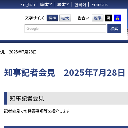
English
簡体字
繁体字
한국어
Francais
文字サイズ
色合い
標準
拡大
標準
黒
青
見 2025年7月28日
知事記者会見 2025年7月28日
知事記者会見
記者会見での発表事項等を紹介します