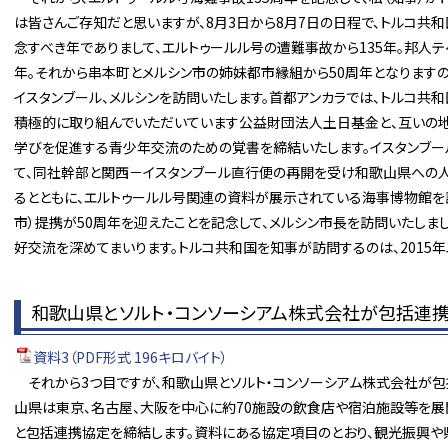
は皆さんご存知だと思いますが、8月3日から8月7日の日程で、トルコ共和
念すべき年でありまして、エルトゥールル号の遭難事故から135年。邦人テ
年。それから串本町とメルシン市の姉妹都市縁組から50周年となりますの
イスタンブール、メルシンを訪問いたします。首都アンカラでは、トルコ共
積極的に取り組んでいただいています公益財団法人土日基金と、互いの
学びを促進する青少年交流のための覚書を締結いたします。イスタンブー
て、同社幹部と関西－イスタンブール直行便の再開を受け和歌山県への
るとともに、エルトゥールル号関連の資料が展示されている海事博物館を
市）提携が50周年を迎えたことを記念して、メルシン市長を訪問いたしま
好交流を深めてまいります。トルコ共和国を知事が訪問するのは、2015年
和歌山県とソルト・コンソーシアム株式会社が包括連
資料3（PDF形式 196キロバイト）
それから3つ目ですが、和歌山県とソルト・コンソーシアム株式会社が包
山県は東京、名古屋、大阪を中心に約70施設の飲食店や宿泊施設等を展
と包括連携協定を締結します。資料にある協定項目のとおり、観光振興や