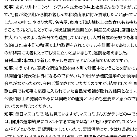
知事：
まず、ソルト・コンソーシアム株式会社の井上社長さんなのですが、
て、社長が幼少期から慣れ親しんだ和歌山県に何か貢献したいと思ってい
した。その中で、やはり大阪、名古屋、東京で70店舗以上の飲食店もお持
うことで、私どもにとっては、例えば観光振興とか、県産品の活用、店舗を
拡大とか、そのような部分でも連携していけるし、人材育成の分野でも和
体的には、串本町の和深で土地取得をされてホテルを計画中でありまして
のが非常に両者にとっても役に立つと思いまして、連携を考えました。
日刊工業：
串本町で新しくホテルを建てるという理解でいいのですか。
知事：
そうですね。高級な宿泊施設を串本町で計画中ということを聞いてお
共同通信：
発表項目外になるのですが、7月20日が参議院選挙の投・開票
会見がなかったので、今回ご質問させていただくのですが、結果として全
歌山県でも知事も応援に入られていた自民党候補が敗れる結果となりま
今後和歌山の発展のためには国政との連携というのも重要だと思うのです
というのを教えてください。
知事：
毎日マスコミで、私も見ていますが、マスコミさん方がテレビの中で
は、個別の選挙結果にコメントする立場ではないと思いますので、コメント
るパイプというか、要望活動をしていったり、要請活動とか、やはり県選
イプとなるわけでありますので、引き続いて、県選出の国会議員の皆様と