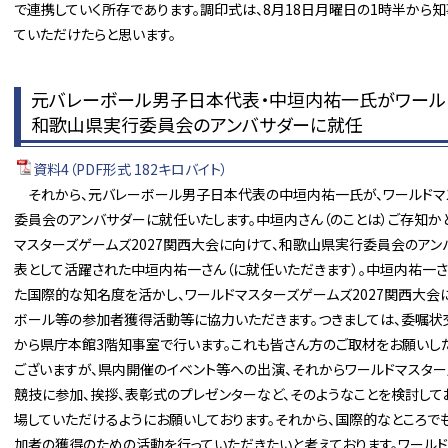
で連携していく所存であります。調印式は、8月18日月曜日の1時半から
ていただけたらと思います。
元バレーボール男子日本代表・中垣内祐一氏がワールド
和歌山県実行委員会のアンバサダーに就任
資料4（PDF形式 182キロバイト）
それから、元バレーボール男子日本代表の中垣内祐一氏が、ワールドマス
委員会のアンバサダーに就任いたします。中垣内さん（のことは）ご存知かと
マスターズゲームズ2027関西大会に向けて、和歌山県実行委員会のアン
表として活躍された中垣内祐一さん（に就任いただきます）。中垣内祐一
た国際的な知名度を活かし、ワールドマスターズゲームズ2027関西大
ボール等の参加者獲得活動等に協力いただきます。つきましては、委嘱状交
から県庁本館3階知事室で行います。これも皆さん方のご取材をお願いし
ございますが、県内開催のイベント等への出演、それからワールドマスター
競技に参加、挨拶、表彰式のプレゼンターなど、そのようなことを検討して
場していただけるようにお願いしております。それから、国際的なところで
加者の獲得のための活動を行っていただきたいと考えております。ワール