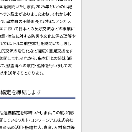
国を訪問いたします。2025年というのは記
ヘラン脱出がありましたよね、それから40
で、串本町の田嶋町長とともに、アンカラ、
和国において日本との友好交流などの事業に
地震・津波に対する防災や文化に係る理解や
ルでは、トルコ航空本社を訪問いたしまし
人的交流の活性化など幅広く意見交換をす
訪問します。それから、串本町との姉妹（都
して、慰霊碑への献花・追悼を行いまして友
以来10年ぶりとなります。
携協定を締結します
括連携協定を締結いたします。この度、和歌
開しているソルト・コンソーシアム株式会社
県産品の活用・販路拡大、食育、人材育成等