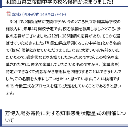
和歌山県立夜間中学の校名候補が決まりました！
資料3（PDF形式 149キロバイト）
3つ目で、和歌山県立夜間中学が、今のところ県立新翔高等学校の
施設内に、来年4月開校予定です。校名候補を募集しましたところ、多
数の応募がございました。212件、186種類の応募があり、そこから選
ばせていただきました。「和歌山県立新翔くろしお中学校」という名前
で（校名）候補とさせていただきました。なお、大変いいお名前をいた
だいたので、感謝状などをお贈りしたかったのですが、この校名を応
募された方は、匿名で応募していただいたものですから、（応募者を）
特定ができなくて残念ながら感謝状をお贈りすることはできませんで
した。この名前を大事にしていきたいと思っています。これは候補です
ので、今後正式なプロセスを経て、決定をしていくことであろうと思い
ます。
万博入場券寄附に対する知事感謝状贈呈式の開催につ
いて