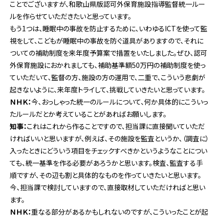
ことでございますが、和歌山県版認可外保育施設指導監督統一ルー
ルを作らせていただきたいと思っています。
もう1つは、睡眠中の事故を防止するために、いわゆるICTを使って監
視をして、こどもが睡眠中の事故を防ぐ道具がありますので、それに
ついての補助制度を来年度予算案で措置をいたしました。ぜひ、認可
外保育施設におかれましても、補助基準額50万円の補助制度を使っ
ていただいて、監督の方、施設の方の運用で、二重で、こういう悲劇が
起きないように、来年度トライして、挑戦していきたいと思っています。
ＮＨＫ：
今、おっしゃった統一のルールについて、何か具体的にこういっ
たルールだとか考えていることがあればお願いします。
知事：
これはこれから作ることですので、担当課に直接聞いていただ
ければいいと思いますが、例えば、その施設を監査というか、（調査に）
入ったときにどういう項目をチェックすべきかというようなことについ
ても、統一基準を作る必要があろうかと思います。検査、監査する手
順ですが、その辺も割と具体的なものを作っていきたいと思います。
今、担当課で検討していますので、直接取材していただければと思い
ます。
ＮＨＫ：
重なる部分があるかもしれないのですが、こういったことが起