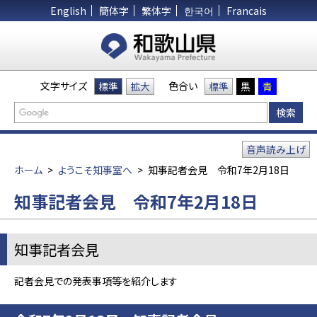
English
簡体字
繁体字
한국어
Francais
文字サイズ
色合い
標準
拡大
標準
黒
青
音声読み上げ
ホーム
>
ようこそ知事室へ
>
知事記者会見 令和7年2月18日
知事記者会見 令和7年2月18日
知事記者会見
記者会見での発表事項等を紹介します