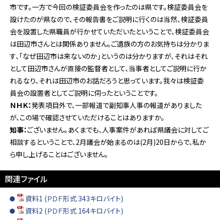
市です。一方で今回の検証委員会を作ったのは県です。検証委員会を
設けたのが県なので、その報告書をご説明に行くのは当然、検証委員
会を設置した県職員が行かせていただいたということで、検証委員会
は田辺市さんとは関係ありません。ご遺族の方のお気持ちは分かりま
す、「なぜ田辺市は来ないのか」というのは分かりますが、それはそれ
として田辺市さんが直接の監督者として、当事者としてご説明に行か
れるなり、それは田辺市のお話だろうと思っています。我々は検証委
員会の設置者としてご説明に伺ったということです。
ＮＨＫ：
発表項目外で、一部報道で副知事人事の報道がありました
が、この場で確認させていただけることはありますか。
知事：
ございません。あくまでも、人事案件があれば県議会に対してご
相談するということで、2月議会が始まるのは(2月)20日からで、私か
ら申し上げることはございません。
関連ファイル
資料1 (ＰＤＦ形式 343キロバイト)
資料2 (ＰＤＦ形式 164キロバイト)