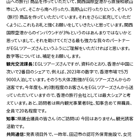
山への旅行）商品を作っていただいて、関西国際空港から直接和歌山
市に入って、そこから南へ行ったり、高野山に行ったりという、そういう
（旅行）商品を作っていただいています。それをさらに拡充していただ
くように、これもお礼と強くお願いをしていきたいと思っています。関西
国際空港からのインバウンドが3%というのはあんまりではないかと
思っていまして、それを助けてくださる最も強力な我々のパートナー
がEGLツアーズさんというふうにご理解をいただければと思います。
数字等については、補足をお願いします。
観光交流課長：
EGLツアーズさんですが、資料のとおり、香港が中国に
次いで2番目のシェアで、例えば、2023年の数字で、香港市場で5万
9000人泊しています。そのうち大体2割強がEGLツアーズさんからの
送客です。今年度も、約3割程度のお客さんをEGLツアーズさんから送
っていただいていますので、香港の旅行会社としては最大シェアと考
えています。あと、訪問者は県内観光事業者8社、知事含めて県職員、
全員で20名程度です。
知事：
県議会議員の皆さん（のご訪問は）今回はありません。観光誘客
活動です。
共同通信：
発表項目外で、一昨年、田辺市の認可外保育施設で、女児