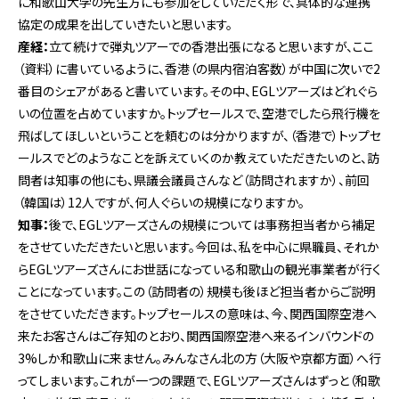
に和歌山大学の先生方にも参加をしていただく形で、具体的な連携
協定の成果を出していきたいと思います。
産経：
立て続けで弾丸ツアーでの香港出張になると思いますが、ここ
（資料）に書いているように、香港（の県内宿泊客数）が中国に次いで2
番目のシェアがあると書いています。その中、EGLツアーズはどれぐら
いの位置を占めていますか。トップセールスで、空港でしたら飛行機を
飛ばしてほしいということを頼むのは分かりますが、（香港で）トップセ
ールスでどのようなことを訴えていくのか教えていただきたいのと、訪
問者は知事の他にも、県議会議員さんなど（訪問されますか）、前回
（韓国は）12人ですが、何人ぐらいの規模になりますか。
知事：
後で、EGLツアーズさんの規模については事務担当者から補足
をさせていただきたいと思います。今回は、私を中心に県職員、それか
らEGLツアーズさんにお世話になっている和歌山の観光事業者が行く
ことになっています。この（訪問者の）規模も後ほど担当者からご説明
をさせていただきます。トップセールスの意味は、今、関西国際空港へ
来たお客さんはご存知のとおり、関西国際空港へ来るインバウンドの
3%しか和歌山に来ません。みんなさん北の方（大阪や京都方面）へ行
ってしまいます。これが一つの課題で、EGLツアーズさんはずっと（和歌