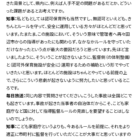
きた背景として、県内に、例えば人手不足の問題があるだとか、どうい
った課題があるとお考えですか。
知事：
私どもとしては認可保育所も当然ですし、無認可といえども、き
ちんとルールを守って、安全に運用している方々がほとんどだと思って
います。たまたま、この施設において、そういう意味で管理者へ再々田
辺市からの指導があったにも関わらず、なかなかルールを守っていた
だけなかったという点が最大の要因だろうと思っています。先ほど言
いましたように、そういうことが起きないように、監督側（の体制整備）
と（認可外保育施設が安全に）運用するための補助という形でやって
いきたいと思います。ほとんどの施設はちゃんとやっている前提の上
で、さらにこういう悲劇が起きないように努力したいと思っているとこ
ろです。
毎日放送：
同じ内容で質問させてください。こうした事故は全国どこで
も起きています。事故が起きた当事者の自治体だからこそ、こども家
庭庁など国に対して指導監督ルールの見直しを要望することはしな
いのでしょうか。
知事：
こども家庭庁というよりも、今あるルールを前提に、それをより
適正に市町村に監督を行っていただくことが大事だと思っていますの