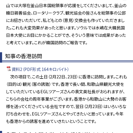
山では大塚在釜山日本国総領事が応援をしてくださいまして、釜山の
韓日親善協会、ロータリークラブ、観光協会の皆さんを総領事の公邸
にお招きいただいて、私どもとの（意見）交換会も作っていただきまし
た。これも大変効果があったと思います。ソウルでは水嶋在大韓民国
日本大使にお目にかかることができ、そういう意味では成果があった
と考えています。これが韓国訪問のご報告です。
知事の香港訪問
資料2（PDF形式 164キロバイト）
次の項目で、この土日（2月22日、23日）に香港に訪問します。これも
（目的は）観光（客の誘致）です。香港で長い間、和歌山県観光大使を
していただいているEGLツアーズさんの袁文英社長がおられますが、
こちらの会社の周年事業がございます。香港から和歌山に大勢のお客
様を送ってくださっている会社ですので、翌日（2月23日）はいろいろな
打ち合わせを、EGLツアーズさんとやってきたいと思っています。今年
も香港からの誘客を進めていきたいということです。