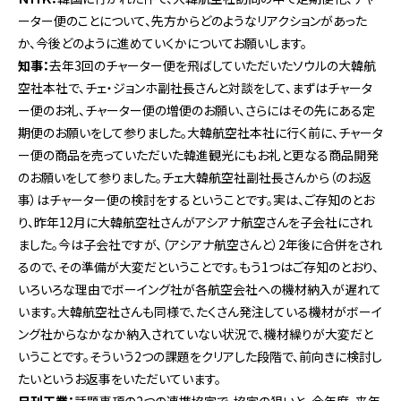
ーター便のことについて、先方からどのようなリアクションがあった
か、今後どのように進めていくかについてお願いします。
知事：
去年3回のチャーター便を飛ばしていただいたソウルの大韓航
空社本社で、チェ・ジョンホ副社長さんと対談をして、まずはチャータ
ー便のお礼、チャーター便の増便のお願い、さらにはその先にある定
期便のお願いをして参りました。大韓航空社本社に行く前に、チャータ
ー便の商品を売っていただいた韓進観光にもお礼と更なる商品開発
のお願いをして参りました。チェ大韓航空社副社長さんから（のお返
事）はチャーター便の検討をするということです。実は、ご存知のとお
り、昨年12月に大韓航空社さんがアシアナ航空さんを子会社にされ
ました。今は子会社ですが、（アシアナ航空さんと）2年後に合併をされ
るので、その準備が大変だということです。もう1つはご存知のとおり、
いろいろな理由でボーイング社が各航空会社への機材納入が遅れて
います。大韓航空社さんも同様で、たくさん発注している機材がボーイ
ング社からなかなか納入されていない状況で、機材繰りが大変だと
いうことです。そういう2つの課題をクリアした段階で、前向きに検討し
たいというお返事をいただいています。