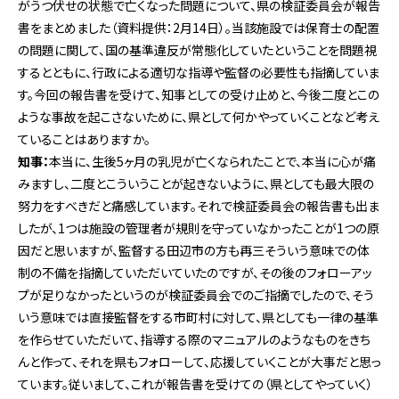
がうつ伏せの状態で亡くなった問題について、県の検証委員会が報告
書をまとめました（資料提供：2月14日）。当該施設では保育士の配置
の問題に関して、国の基準違反が常態化していたということを問題視
するとともに、行政による適切な指導や監督の必要性も指摘していま
す。今回の報告書を受けて、知事としての受け止めと、今後二度とこの
ような事故を起こさないために、県として何かやっていくことなど考え
ていることはありますか。
知事：
本当に、生後5ヶ月の乳児が亡くなられたことで、本当に心が痛
みますし、二度とこういうことが起きないように、県としても最大限の
努力をすべきだと痛感しています。それで検証委員会の報告書も出ま
したが、1つは施設の管理者が規則を守っていなかったことが1つの原
因だと思いますが、監督する田辺市の方も再三そういう意味での体
制の不備を指摘していただいていたのですが、その後のフォローアッ
プが足りなかったというのが検証委員会でのご指摘でしたので、そう
いう意味では直接監督をする市町村に対して、県としても一律の基準
を作らせていただいて、指導する際のマニュアルのようなものをきち
んと作って、それを県もフォローして、応援していくことが大事だと思っ
ています。従いまして、これが報告書を受けての（県としてやっていく）