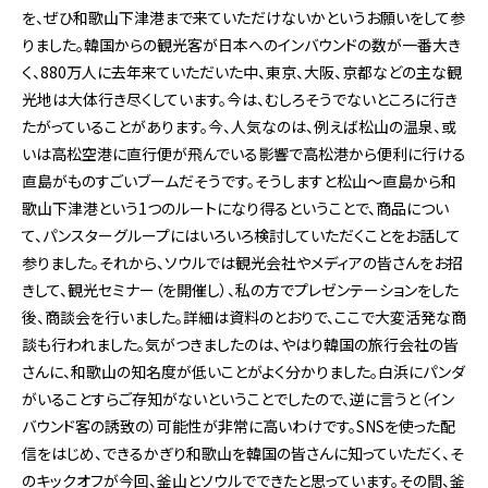
を、ぜひ和歌山下津港まで来ていただけないかというお願いをして参
りました。韓国からの観光客が日本へのインバウンドの数が一番大き
く、880万人に去年来ていただいた中、東京、大阪、京都などの主な観
光地は大体行き尽くしています。今は、むしろそうでないところに行き
たがっていることがあります。今、人気なのは、例えば松山の温泉、或
いは高松空港に直行便が飛んでいる影響で高松港から便利に行ける
直島がものすごいブームだそうです。そうしますと松山～直島から和
歌山下津港という1つのルートになり得るということで、商品につい
て、パンスターグループにはいろいろ検討していただくことをお話して
参りました。それから、ソウルでは観光会社やメディアの皆さんをお招
きして、観光セミナー（を開催し）、私の方でプレゼンテーションをした
後、商談会を行いました。詳細は資料のとおりで、ここで大変活発な商
談も行われました。気がつきましたのは、やはり韓国の旅行会社の皆
さんに、和歌山の知名度が低いことがよく分かりました。白浜にパンダ
がいることすらご存知がないということでしたので、逆に言うと（イン
バウンド客の誘致の）可能性が非常に高いわけです。SNSを使った配
信をはじめ、できるかぎり和歌山を韓国の皆さんに知っていただく、そ
のキックオフが今回、釜山とソウルでできたと思っています。その間、釜