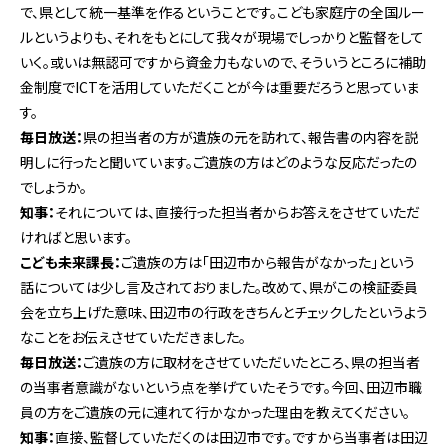
で、県として統一基準を作るということです。こども家庭庁の全国ルー
ルというよりも、それをもとにして我々が現場でしっかりと監督をして
いく。或いは無認可ですから資金力もないので、そういうところに補助
金制度でICTを活用していただくことが今は重要だろうと思っていま
す。
毎日放送：
県の担当者の方が遺族の元を訪れて、報告書の内容を説
明しに行ったと聞いています。ご遺族の方はどのような反応だったの
でしょうか。
知事：
それについては、直接行った担当者からお答えをさせていただ
ければと思います。
こども未来課長：
ご遺族の方は「田辺市から報告がなかった」という
話については少し言及されておりました。改めて、県がこの検証委員
会を立ち上げた意味、田辺市の行政をきちんとチェックしたというよう
なことをお伝えさせていただきました。
毎日放送：
ご遺族の方に取材をさせていただいたところ、県の担当者
の当事者意識がないという点を挙げていたそうです。今回、田辺市職
員の方をご遺族の元に連れて行かなかった理由を教えてください。
知事：
直接、監督していただくのは田辺市です。ですから当事者は田辺