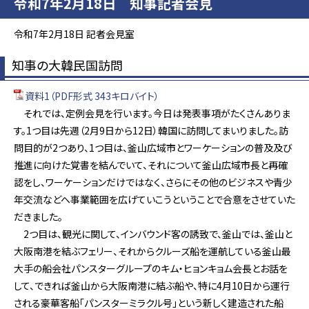
令和7年2月18日 知事記者会見
令和7年2月18日 記者会見室
知事の大韓民国訪問
資料1（PDF形式 343キロバイト）
それでは、定例会見を行います。今日は発表事項がたくさんありま
す。1つ目は先週（2月9日から12日）韓国に訪問してまいりました。訪
問目的が2つあり、1つ目は、釜山広域市とワーケーションの普及及び
推進に向けた覚書を結んでいて、それについて釜山広域市長と再確
認をし、ワーケーションだけではなく、さらにその他のビジネスや青少
年交流などへ事業範囲を広げていこうということで合意をさせていた
だきました。
2つ目は、観光に関して、インバウンド客の誘致で、釜山では、釜山と
大阪南港を結ぶフェリー、それからクルーズ船を運航している釜山最
大手の船会社パンスターグループのキム・ヒョンキョム会長とお話を
して、できれば釜山から大阪南港に結ぶ船や、特に4月10日から運行
される豪華客船「パンスターミラクル号」という新しく建造された船