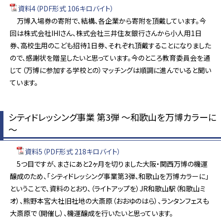
資料4（PDF形式 106キロバイト）
万博入場券の寄附で、結構、各企業から寄附を頂戴しています。今
回は株式会社IHIさん、株式会社三井住友銀行さんから小人用1日
券、高校生用のこども招待1日券、それぞれ頂戴することになりました
ので、感謝状を贈呈したいと思っています。今のところ教育委員会を通
じて（万博に参加する学校との）マッチングは順調に進んでいると聞い
ています。
シティドレッシング事業 第3弾 ～和歌山を万博カラーに
～
資料5（PDF形式 218キロバイト）
5つ目ですが、まさにあと2ヶ月を切りました大阪・関西万博の機運
醸成のため、「シティドレッシング事業第3弾、和歌山を万博カラーに」
ということで、資料のとおり、（ライトアップを）JR和歌山駅（和歌山ミ
オ）、熊野本宮大社旧社地の大斎原（おおゆのはら）、ランタンフェスも
大斎原で（開催し）、機運醸成を行いたいと思っています。