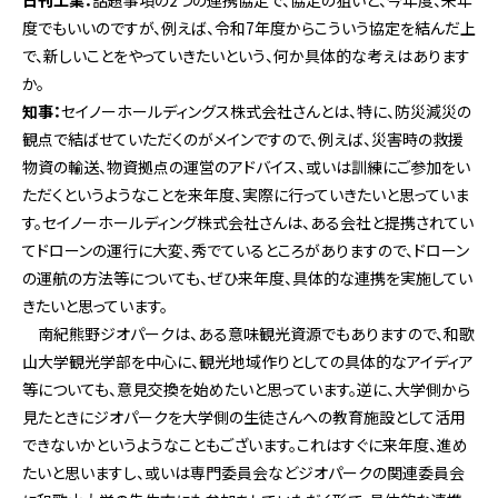
日刊工業：
話題事項の2つの連携協定で、協定の狙いと、今年度、来年
度でもいいのですが、例えば、令和7年度からこういう協定を結んだ上
で、新しいことをやっていきたいという、何か具体的な考えはあります
か。
知事：
セイノーホールディングス株式会社さんとは、特に、防災減災の
観点で結ばせていただくのがメインですので、例えば、災害時の救援
物資の輸送、物資拠点の運営のアドバイス、或いは訓練にご参加をい
ただくというようなことを来年度、実際に行っていきたいと思っていま
す。セイノーホールディング株式会社さんは、ある会社と提携されてい
てドローンの運行に大変、秀でているところがありますので、ドローン
の運航の方法等についても、ぜひ来年度、具体的な連携を実施してい
きたいと思っています。
南紀熊野ジオパークは、ある意味観光資源でもありますので、和歌
山大学観光学部を中心に、観光地域作りとしての具体的なアイディア
等についても、意見交換を始めたいと思っています。逆に、大学側から
見たときにジオパークを大学側の生徒さんへの教育施設として活用
できないかというようなこともございます。これはすぐに来年度、進め
たいと思いますし、或いは専門委員会などジオパークの関連委員会