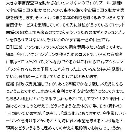
大きな宇宙探査車を動かさないといけないのですが、プール（訓練）
で宇宙探査車を動かせないので、串本の海で宇宙探査車を動かす実
験を誘致します。そういう、つまり串本の周りを町ぐるみでいろんな宇
宙関係サービスを集積していく、その先には私が言っている（ロケット
関係の）組立工場も来るのですが、そういうためのまずアクションプラ
ンを作ろうではないか、そういうのがまず第一番の目玉です。
日刊工業：アクションプランのための調査費用みたいな感じですか。
知事：今回、アクションプランを作るためのコストで、いろんな有識者
に集まっていただいて、どんな形でやるかはこれからです。アクション
プランを作るための予算で、これを作った上でいろんなものを誘致し
ていく、最初の一歩と考えていただければと思います。
産経：財政収支見通しですが、あと2年度でかなり厳しい状況になる
ということですが、これからも金利とか不安定な状況になってきます。
もちろん利上げとかもあるでしょう。それに対してマイナス20億円は
避けるべきものと考えて、どういうような具体的な手、その（資料の）
下に書いていますが、「見直し」、「重点化」とありますが、今後厳しいシ
ーリングを掛けるとか、それと同時に夢と希望を与えるという理想と
現実をどういうふうに埋めていく考えを現段階でお持ちでしょうか。