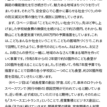
興局の機能強化を引き続き行って、魅力ある地域まちづくりを行って
まいります。それと「5．安全安心で心豊かに暮らせる社会づくり」の中
の防災減災対策の強化です。個別に説明をしていきます。
まず、（3ページ目は）「こどもにやさしい社会づくり」、先ほど申し上
げました学校給食費の無償化を続けることで約15億円、それから、和
歌山こども食堂支援で約5,000万円の予算措置をしています。これ
は、こどもまんなか社会ということで、こどもの居場所づくりで、これま
で説明してきたように、多世代のおじいちゃん、おばあちゃん、お父さ
ん、お母さんの世代と一緒に、地域のみなさんで集まる場所を作って
いく事業です。（令和5年からの）2年間で約50箇所のこども食堂が
100箇所を超えることになりました。引き続いて、令和7年度予算でも
措置することで目標の各小学校区に一つのこども食堂、約200箇所程
度を目指していきたいと思います。
（4ページ目は）「成長産業の創出（宇宙、GX）」で、串本のロケットも
スペースワンで（飛行中断の）原因究明が行われていると聞いていま
す。近い将来、必ず成功していただけると期待しています。そのために
も「スペースエントランス」ということで、産業集積とビジネス創出に、
今後（注力を）続けていきます。関連産業の誘致、宇宙関連の人材育