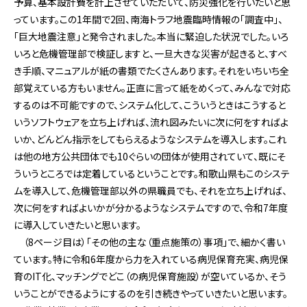
予算、基本設計費を計上させていただいて、防災強化を行いたいと思
っています。この1年間で2回、南海トラフ地震臨時情報の「調査中」、
「巨大地震注意」と発令されました。本当に緊迫した状況でした。いろ
いろと危機管理部で検証しますと、一旦大きな災害が起きると、すべ
き手順、マニュアルが紙の書類でたくさんあります。それをいちいち全
部覚えている方もいません。正直に言って紙をめくって、みんなで対応
するのは不可能ですので、システム化して、こういうときはこうすると
いうソフトウェアを立ち上げれば、流れ図みたいに次に何をすればよ
いか、どんどん指示をしてもらえるようなシステムを導入します。これ
は他の地方公共団体でも10ぐらいの団体が使用されていて、既にそ
ういうところでは定着しているということです。和歌山県もこのシステ
ムを導入して、危機管理部以外の県職員でも、それを立ち上げれば、
次に何をすればよいかが分かるようなシステムですので、令和7年度
に導入していきたいと思います。
（8ページ目は）「その他の主な（重点施策の）事項」で、細かく書い
ています。特に令和6年度から力を入れている病児保育充実、病児保
育のIT化、マッチングでどこ（の病児保育施設）が空いているか、そう
いうことができるようにするのを引き続きやっていきたいと思います。