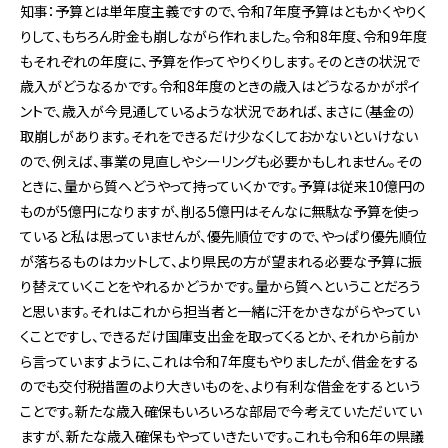
知事：予算とは単年度主義ですので、令和7年度予算はともかくやりく
りして、もちろん貯金も崩しながら作れました。令和8年度、令和9年度
もそれぞれの年度に、予算を作ってやりくりします。そのときの状況で
歳入がどうなるかです。令和8年度のときの歳入はどうなるかがポイ
ントで、歳入が今見通しているような状況であれば、まさに（基金の）
取崩しがあります。それをできるだけ少なくしておかないといけない
ので、例えば、事業の見直しやシーリングも必要かもしれません。その
ときに、量から質へどうやって持っていくかです。予算は従来10億円の
ものが5億円になりますが、削る5億円はそんなに無駄な予算を使っ
ていると私は思っていませんが、優先順位ですので、やっぱり優先順位
が落ちるものはカットして、より県民の方が望まれる必要な予算に振
り替えていくことをやれるかどうかです。量から質へということだろう
と思います。それはこれから担当者と一緒に汗をかきながらやってい
くことですし、できるだけ国庫支出金を取ってくるとか、それから前か
ら言っていますように、これは令和7年度もやりましたが、借金をする
のでも交付税措置のより大きいものを、より有利な借金をするという
ことです。新たな歳入確保もいろいろな部局で今考えていただいてい
ますが、新たな歳入確保もやっていきたいです。これも令和6年の県議