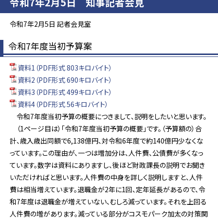
令和7年2月5日 知事記者会見
令和7年2月5日 記者会見室
令和7年度当初予算案
資料1（PDF形式 803キロバイト）
資料2（PDF形式 690キロバイト）
資料3（PDF形式 499キロバイト）
資料4（PDF形式 56キロバイト）
令和7年度当初予算の概要につきまして、説明をしたいと思います。
（1ページ目は）「令和7年度当初予算の概要」です。（予算額の）合
計、歳入歳出同額で6,138億円、対令和6年度で約140億円少なくな
っています。この理由が、一つは増加分は、人件費、公債費が多くなっ
ています。数字は資料にありますし、後ほど財政課長の説明でお聞き
いただければと思います。人件費の中身を詳しく説明しますと、人件
費は相当増えています。退職金が2年に1回、定年延長があるので、令
和7年度は退職金が増えていない、むしろ減っています。それを上回る
人件費の増があります。減っている部分がコスモパーク加太の対策関