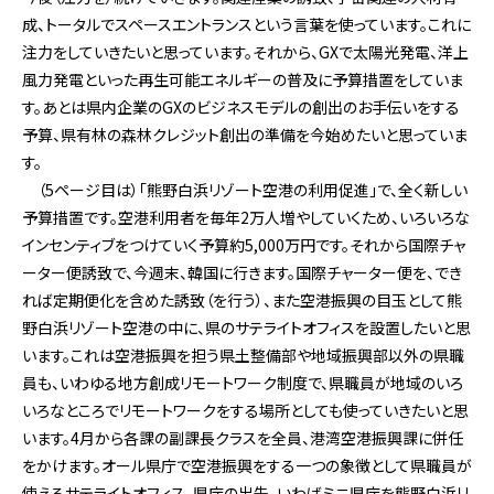
成、トータルでスペースエントランスという言葉を使っています。これに
注力をしていきたいと思っています。それから、GXで太陽光発電、洋上
風力発電といった再生可能エネルギーの普及に予算措置をしていま
す。あとは県内企業のGXのビジネスモデルの創出のお手伝いをする
予算、県有林の森林クレジット創出の準備を今始めたいと思っていま
す。
（5ページ目は）「熊野白浜リゾート空港の利用促進」で、全く新しい
予算措置です。空港利用者を毎年2万人増やしていくため、いろいろな
インセンティブをつけていく予算約5,000万円です。それから国際チャ
ーター便誘致で、今週末、韓国に行きます。国際チャーター便を、でき
れば定期便化を含めた誘致（を行う）、また空港振興の目玉として熊
野白浜リゾート空港の中に、県のサテライトオフィスを設置したいと思
います。これは空港振興を担う県土整備部や地域振興部以外の県職
員も、いわゆる地方創成リモートワーク制度で、県職員が地域のいろ
いろなところでリモートワークをする場所としても使っていきたいと思
います。4月から各課の副課長クラスを全員、港湾空港振興課に併任
をかけます。オール県庁で空港振興をする一つの象徴として県職員が
使えるサテライトオフィス、県庁の出先、いわばミニ県庁を熊野白浜リ