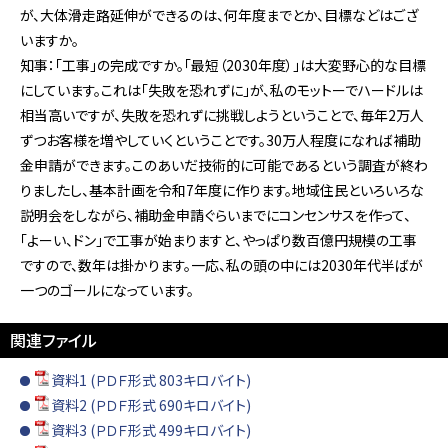
が、大体滑走路延伸ができるのは、何年度までとか、目標などはござ
いますか。
知事：「工事」の完成ですか。「最短（2030年度）」は大変野心的な目標
にしています。これは「失敗を恐れずに」が、私のモットーでハードルは
相当高いですが、失敗を恐れずに挑戦しようということで、毎年2万人
ずつお客様を増やしていくということです。30万人程度になれば補助
金申請ができます。このあいだ技術的に可能であるという調査が終わ
りましたし、基本計画を令和7年度に作ります。地域住民といろいろな
説明会をしながら、補助金申請ぐらいまでにコンセンサスを作って、
「よーい、ドン」で工事が始まりますと、やっぱり数百億円規模の工事
ですので、数年は掛かります。一応、私の頭の中には2030年代半ばが
一つのゴールになっています。
関連ファイル
資料1 (ＰＤＦ形式 803キロバイト)
資料2 (ＰＤＦ形式 690キロバイト)
資料3 (ＰＤＦ形式 499キロバイト)