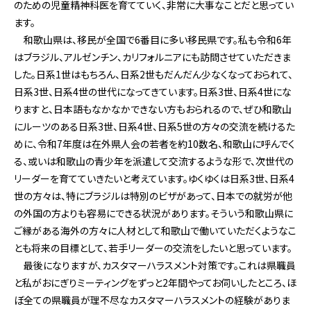
のための児童精神科医を育てていく、非常に大事なことだと思ってい
ます。
和歌山県は、移民が全国で6番目に多い移民県です。私も令和6年
はブラジル、アルゼンチン、カリフォルニアにも訪問させていただきま
した。日系1世はもちろん、日系2世もだんだん少なくなっておられて、
日系3世、日系4世の世代になってきています。日系3世、日系4世にな
りますと、日本語もなかなかできない方もおられるので、ぜひ和歌山
にルーツのある日系3世、日系4世、日系5世の方々の交流を続けるた
めに、令和7年度は在外県人会の若者を約10数名、和歌山に呼んでく
る、或いは和歌山の青少年を派遣して交流するような形で、次世代の
リーダーを育てていきたいと考えています。ゆくゆくは日系3世、日系4
世の方々は、特にブラジルは特別のビザがあって、日本での就労が他
の外国の方よりも容易にできる状況があります。そういう和歌山県に
ご縁がある海外の方々に人材として和歌山で働いていただくようなこ
とも将来の目標として、若手リーダーの交流をしたいと思っています。
最後になりますが、カスタマーハラスメント対策です。これは県職員
と私がおにぎりミーティングをずっと2年間やってお伺いしたところ、ほ
ぼ全ての県職員が理不尽なカスタマーハラスメントの経験がありま