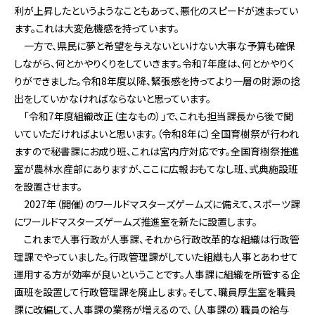
利が上昇したというようなこともあって、悪化のスピードが速まってい
ます。これは大変危機感を持っています。
一方で、県民に夢と希望を与えないといけない大事な予算も確保
しながら、何とかやりくりをしていきます。令和7年度は、何とかやりく
りができました。令和8年度以降、緊張感を持ってより一層の財源の捻
出をしていかなければならないと思っています。
「令和7年度組織改正（主なもの）」で、これも担当課長から後で聞
いていただければよいと思います。（令和8年に）全国育樹祭が行われ
ますので秘書課にお成り班、これは宮内庁対応です。全国育樹祭推進
室が農林水産部にありますが、ここに広報おもてなし班、式典施設班
を設置させます。
2027年（開催）のワールドマスターズゲームズに備えて、スポーツ課
にワールドマスターズゲームズ推進室を新たに設置します。
これまで人事行政が人事課、それから行政改革的な組織は行政管
理課でやっていました。行政管理課がしていた組織も人事とあわせて
運用する方が効率が良いということです。人事課に組織を所管する企
画班を設置して行政管理課を廃止します。そして、職員厚生室を職員
課に改編して、人事課の業務が増えるので、（人事課の）職員の給与