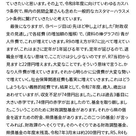
ていきたいと思います。その上で、令和8年度に向けていわゆるカスハ
ラ条例で、県内の民間企業さんも含めた一般的なカスタマーハラスメ
ント条例に繋げていきたいと考えています。
最後になりますが、（9ページ目は）先ほど申し上げました「財政収
支の見通し」で各経費（の増加額の推移）で、（資料の棒グラフの）青が
人件費で、これが増えていきます。R9の増え方がR7に比べて増えてい
ますが、これはまさに定年が1年延びる年です。定年が延びるので、退
職金が増えない意味で、ここだけは少し少ないのですが、R7当初から
見ますと22億円増えます。大変なことです。そういう意味で言うと、か
なり人件費が増えていきます。それから明らかに公債費が大変な勢い
で増えていく。社会保障関連経費も着実に増えていきます。これはどう
しようもない義務的経費です。結果として、令和7年度、歳入、歳出は
あわせていますが、収支不足が74億円出ました。これは過去3番目に
大きい赤字です。74億円の赤字が出ましたので、基金を取り崩しまし
た。こういうことのために財政調整基金があります。それから県の借
金を返すための貯金、県債基金があります。この二つ（の基金）が言っ
てみれば、財政課のへそくりです。そのへそくりである財政調整基金、
県債基金の年度末残高、令和7年3月末は約200億円です。R5、R4も