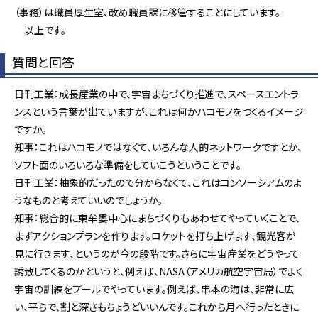
（事務）は職員厚生室、改め職員課に移管することにしています。
以上です。
質問と回答
日刊工業：成長産業の中で、宇宙まちづくり推進で、スペースエントラ
ンスという言葉が出ていますが、これは何かハコモノをつくるイメージ
ですか。
知事：これはハコモノではなくて、いろんな人的ネットワークですとか、
ソフト面のいろいろな準備をしていこうということです。
日刊工業：抽象的だったので分からなくて、これはコンソーシアムのよ
うなものと考えていいのでしょうか。
知事：総合的に東牟婁中心にまちづくりもあわせてやっていくことで、
まずアクションプランを作ります。ロケットを打ち上げます、観光客が
見に行きます、というのが今の段階です。さらに宇宙産業をどうやって
誘致してくるのかというと、例えば、NASA（アメリカ航空宇宙局）でよく
宇宙の訓練をプールでやっています。例えば、串本の海は、非常に広
い、平らで、割と深さもちょうどいいんです。これから月へ行ったときに