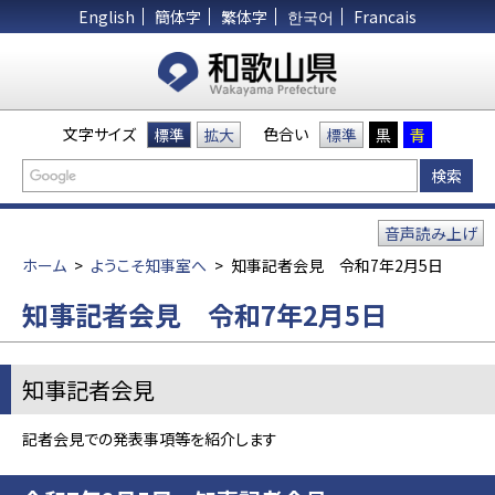
English
簡体字
繁体字
한국어
Francais
文字サイズ
色合い
標準
拡大
標準
黒
青
音声読み上げ
ホーム
>
ようこそ知事室へ
>
知事記者会見 令和7年2月5日
知事記者会見 令和7年2月5日
知事記者会見
記者会見での発表事項等を紹介します