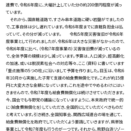
連費で、令和6年度に、大幅計上していた分の約200億円程度が減っ
ています。
それから、国直轄道路で、すさみ串本道路に硬い岩盤がでましたの
で、工事自体は少し遅れています。令和6年度までに直轄負担金は払
っていて、その分が減っています。 令和5年度災害復旧が令和6年
度事業として行われましたが、令和6年は大きな災害がなかったので、
令和6年度に比べ、（令和7年度事業の）災害復旧費が減っているの
で、全体予算の規模は少し減っています。予算は、人口減少、超高齢化
の加速、或いは脱炭素社会への対応等々、ここ（資料）に書いています
「重点施策の5つの柱」に沿いまして予算を作りました。目玉は、令和6
年10月から実施した子育て支援の給食費無償化です。これが約15億
円と大変大きな金額になっています。これを途中でやめるわけにはい
きませんので、令和7年度も給食費無償化は続けさせていただきます。
今、国会でも与野党の議論になっていますように、本来政府で統一的
に（給食費無償化を）していただき、全国的にしていただくべきものだ
と考えています。引き続き、全国知事会、関西広域連合の場を通じて、
給食費無償化を政府でしていただくよう要請していきますが、県単独
事業として令和7年度も行うのが一つです。それから、熊野白浜リゾー