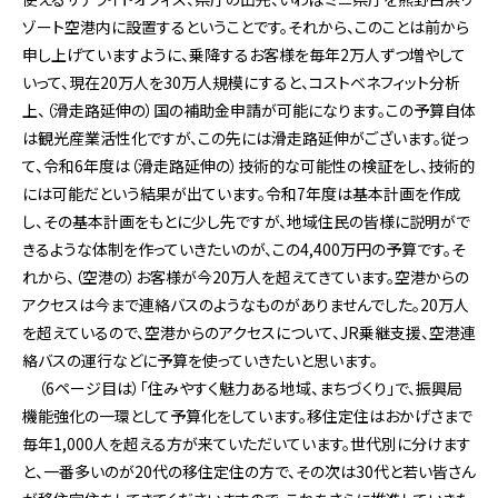
ゾート空港内に設置するということです。それから、このことは前から
申し上げていますように、乗降するお客様を毎年2万人ずつ増やして
いって、現在20万人を30万人規模にすると、コストベネフィット分析
上、（滑走路延伸の）国の補助金申請が可能になります。この予算自体
は観光産業活性化ですが、この先には滑走路延伸がございます。従っ
て、令和6年度は（滑走路延伸の）技術的な可能性の検証をし、技術的
には可能だという結果が出ています。令和7年度は基本計画を作成
し、その基本計画をもとに少し先ですが、地域住民の皆様に説明がで
きるような体制を作っていきたいのが、この4,400万円の予算です。そ
れから、（空港の）お客様が今20万人を超えてきています。空港からの
アクセスは今まで連絡バスのようなものがありませんでした。20万人
を超えているので、空港からのアクセスについて、JR乗継支援、空港連
絡バスの運行などに予算を使っていきたいと思います。
（6ページ目は）「住みやすく魅力ある地域、まちづくり」で、振興局
機能強化の一環として予算化をしています。移住定住はおかげさまで
毎年1,000人を超える方が来ていただいています。世代別に分けます
と、一番多いのが20代の移住定住の方で、その次は30代と若い皆さん