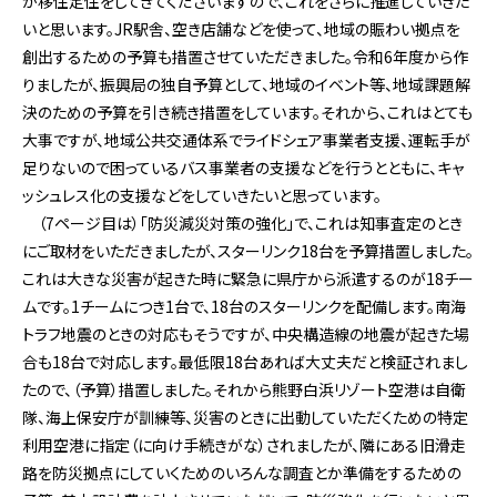
が移住定住をしてきてくださいますので、これをさらに推進していきた
いと思います。JR駅舎、空き店舗などを使って、地域の賑わい拠点を
創出するための予算も措置させていただきました。令和6年度から作
りましたが、振興局の独自予算として、地域のイベント等、地域課題解
決のための予算を引き続き措置をしています。それから、これはとても
大事ですが、地域公共交通体系でライドシェア事業者支援、運転手が
足りないので困っているバス事業者の支援などを行うとともに、キャ
ッシュレス化の支援などをしていきたいと思っています。
（7ページ目は）「防災減災対策の強化」で、これは知事査定のとき
にご取材をいただきましたが、スターリンク18台を予算措置しました。
これは大きな災害が起きた時に緊急に県庁から派遣するのが18チー
ムです。1チームにつき1台で、18台のスターリンクを配備します。南海
トラフ地震のときの対応もそうですが、中央構造線の地震が起きた場
合も18台で対応します。最低限18台あれば大丈夫だと検証されまし
たので、（予算）措置しました。それから熊野白浜リゾート空港は自衛
隊、海上保安庁が訓練等、災害のときに出動していただくための特定
利用空港に指定（に向け手続きがな）されましたが、隣にある旧滑走
路を防災拠点にしていくためのいろんな調査とか準備をするための