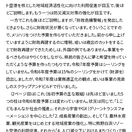
ト空港を核とした地域経済活性化に向けた利用促進が目玉で、後ほ
どご説明します。もう一つは防災減災対策の強化が目玉です。
一方でこれも後ほどご説明しますが、「財政危機警報」を発出した
ときよりも、さらに財政状況が悪くなっています。そういうことですの
で、メリハリをつけた予算を作らせていただきました。前から申し上げ
ていますように財政再建するのに増税、或いは歳出のカットをするこ
とで財政再建ができたためしは、外国の例でもありません。事業をや
るべきものはやりくりをしながら、県民の皆さんに夢と希望を持ってい
ただくような予算を作ったつもりです。令和7年度予算はシーリングを
していません。令和6年度予算は15%のシーリングをかけて（財源を）
捻出しましたが、令和7年度は業務適正化の観点、或いは事業の見直
しのスクラップアンドビルドで行いました。
（2ページ目は）これ（当初予算の主な取組）は先ほど言いました5
つの柱は令和6年度予算とは変わっていません。状況は同じで、「1.こ
どもまんなか社会の推進」、それから宇宙やGX（グリーントランスフォ
ーメーション）を中心とした「2．成長産業の創出」、そして「3．農林水産
業、観光産業をはじめとする地域産業の強化」、特に熊野白浜リゾー
ト空港の利用促進、それから「4．人口減少下におけるまちづくり」で振