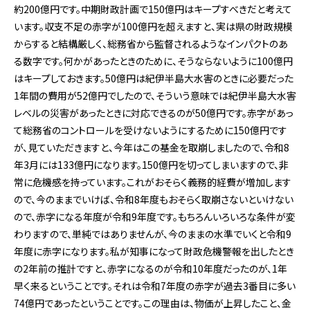
約200億円です。中期財政計画で150億円はキープすべきだと考えて
います。収支不足の赤字が100億円を超えますと、実は県の財政規模
からすると結構厳しく、総務省から監督されるようなインパクトのあ
る数字です。何かがあったときのために、そうならないように100億円
はキープしておきます。50億円は紀伊半島大水害のときに必要だった
1年間の費用が52億円でしたので、そういう意味では紀伊半島大水害
レベルの災害があったときに対応できるのが50億円です。赤字があっ
て総務省のコントロールを受けないようにするために150億円です
が、見ていただきますと、今年はこの基金を取崩しましたので、令和8
年3月には133億円になります。150億円を切ってしまいますので、非
常に危機感を持っています。これがおそらく義務的経費が増加します
ので、今のままでいけば、令和8年度もおそらく取崩さないといけない
ので、赤字になる年度が令和9年度です。もちろんいろいろな条件が変
わりますので、単純ではありませんが、今のままの水準でいくと令和9
年度に赤字になります。私が知事になって財政危機警報を出したとき
の2年前の推計ですと、赤字になるのが令和10年度だったのが、1年
早く来るということです。それは令和7年度の赤字が過去3番目に多い
74億円であったということです。この理由は、物価が上昇したこと、金