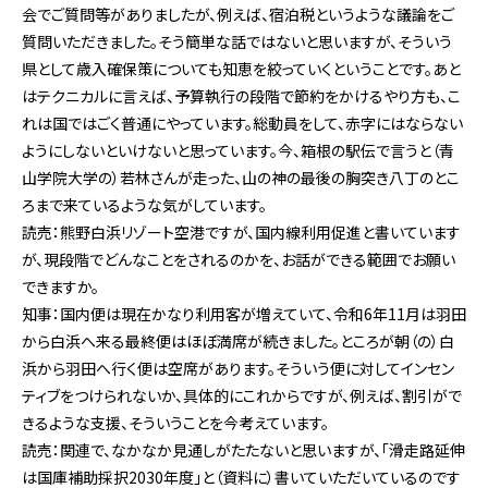
会でご質問等がありましたが、例えば、宿泊税というような議論をご
質問いただきました。そう簡単な話ではないと思いますが、そういう
県として歳入確保策についても知恵を絞っていくということです。あと
はテクニカルに言えば、予算執行の段階で節約をかけるやり方も、こ
れは国ではごく普通にやっています。総動員をして、赤字にはならない
ようにしないといけないと思っています。今、箱根の駅伝で言うと（青
山学院大学の）若林さんが走った、山の神の最後の胸突き八丁のとこ
ろまで来ているような気がしています。
読売：熊野白浜リゾート空港ですが、国内線利用促進と書いています
が、現段階でどんなことをされるのかを、お話ができる範囲でお願い
できますか。
知事：国内便は現在かなり利用客が増えていて、令和6年11月は羽田
から白浜へ来る最終便はほぼ満席が続きました。ところが朝（の）白
浜から羽田へ行く便は空席があります。そういう便に対してインセン
ティブをつけられないか、具体的にこれからですが、例えば、割引がで
きるような支援、そういうことを今考えています。
読売：関連で、なかなか見通しがたたないと思いますが、「滑走路延伸
は国庫補助採択2030年度」と（資料に）書いていただいているのです