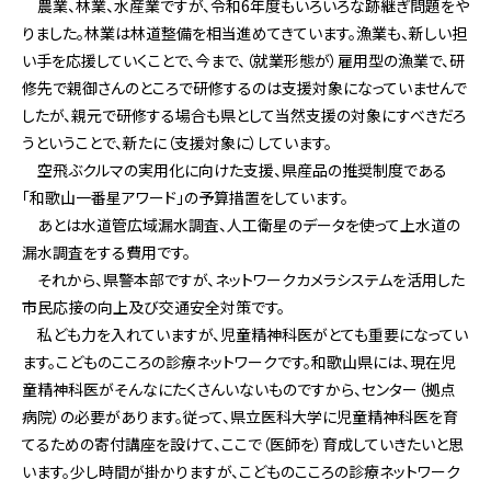
農業、林業、水産業ですが、令和6年度もいろいろな跡継ぎ問題をや
りました。林業は林道整備を相当進めてきています。漁業も、新しい担
い手を応援していくことで、今まで、（就業形態が）雇用型の漁業で、研
修先で親御さんのところで研修するのは支援対象になっていませんで
したが、親元で研修する場合も県として当然支援の対象にすべきだろ
うということで、新たに（支援対象に）しています。
空飛ぶクルマの実用化に向けた支援、県産品の推奨制度である
「和歌山一番星アワード」の予算措置をしています。
あとは水道管広域漏水調査、人工衛星のデータを使って上水道の
漏水調査をする費用です。
それから、県警本部ですが、ネットワークカメラシステムを活用した
市民応接の向上及び交通安全対策です。
私ども力を入れていますが、児童精神科医がとても重要になってい
ます。こどものこころの診療ネットワークです。和歌山県には、現在児
童精神科医がそんなにたくさんいないものですから、センター（拠点
病院）の必要があります。従って、県立医科大学に児童精神科医を育
てるための寄付講座を設けて、ここで（医師を）育成していきたいと思
います。少し時間が掛かりますが、こどものこころの診療ネットワーク