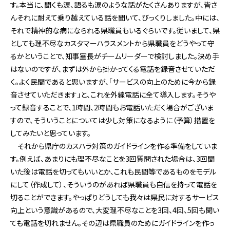
す。本当に、聞くも涙、語るも涙のような話がたくさんありますが、皆さ
んそれに耐えて乗り越えている話を聞いて、びっくりしました。中には、
それで精神的な病になられる県職員もいるぐらいです。従いまして、県
としても理不尽なカスタマーハラスメントから県職員をどうやって守
るかということで、知事室長がチームリーダーで検討しました。決め手
はないのですが、まずは外から掛かってくる電話を録音させていただ
く。よく民間であると思いますが、「サービスの向上のために今から録
音させていただきます」と、これを外線電話に全て導入します。そうや
って録音することで、1時間、2時間もお電話いただく場合がございま
すので、そういうことについては少し対策になるように（予算）措置を
してみたいと思っています。
それから県庁のカスハラ対策のガイドラインを作る準備をしていま
す。例えば、あまりにも理不尽なことを3回質問された場合は、3回聞
いた後は電話を切ってもいいとか、これも民間等であるものをモデル
にして（作成して）、そういうのがあれば県職員も自信を持って電話を
切ることができます。やっぱりどうしても我々は県民に対するサービス
向上という意識があるので、大変理不尽なことを3回、4回、5回も聞い
ても電話を切れません。その辺は県職員のためにガイドラインを作っ