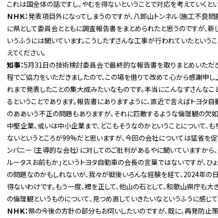
これは国全体の話ですし、やむを得ないということで対応を考えていくとい
ＮＨＫ：
発表項目外になってしまうのですが、八郎山トンネル（施工不良問題
に県として委員会とともに調査報告書をまとめられたと思うのですが、新
いうふうには聞いています。こうしたずさんな工事が行われていたという
えてください。
知事：
5月31日の技術検討委員会で最終的な報告書を取りまとめいただ
程でご協力をいただきましたので、この場を借りて改めて心から感謝申し上
れまで発表したことの集大成みたいなものです。本当にこんなずさんなこ
るということであります。報告書にありますように、直近で言えばトヨタ
のああいう不正の問題もありますが、それに匹敵するような倫理観の欠如
中堅企業、或いは中小企業まで、どこもそうなのかということについて、も
ないというところが99%だと思いますが、今回の会社については猛省を促
ンパニー（主導的な会社）に対してのご批判があるやに聞いていますから、
ルータスお前もか」というトヨタ自動車の会長の言葉ではないですが、ひょ
の問題なのかもしれないが、我々が戦後いろんな経験を経て、2024年
得ないわけです。もう一度、襟を正して、他山の石として、和歌山県庁も大
の倫理観というものについて、見つめ直していきたいなというふうに感じて
ＮＨＫ：
県の今後の方針の部分もお伺いしたいのですが、既に、再発防止