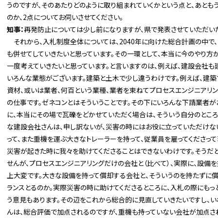
うのですが、そのあたりどのように取り組まれていくかという点と、あと
のか、2点についてお伺いさせてください。
知事：
再発防止については少し前になりますが、県で発表させていただい
それから、入札制度全体については、2040年に向けた総合計画の中で
も併せてしていきたいと思っています。その一環として、本当に今のやり方
一度考えていきたいと思っています。と言いますのは、例えば、建設会社も
いろんな業態がございます。建築と土木で少し違うわけです。例えば、建築
資材、或いは業者、何百という業種、業者を束ねてプロセスエンジニアリン
の仕事です。ゼネコンとはそういうことです。その下にいろんな下請業者が
に、本当にその場で瓦礫をどかせていただく場合は、そういう自分のとこ
な建設会社さんは、申し訳ないが、災害の時にはお役に立っていただけな
って、また重機を運ぶ大きなトレーラーを持って、従業員を雇ってくださっ
災害が起きた時に我々を助けてくださることはできないわけです。そうだ
せんが、プロセスエンジニアリングだけの会社と（比べて）、実際に、設備
上大変です。大きな設備を持って償却する会社と、そういうのを持たずに
ランスとるのか。実際災害の時に助けてくださるところに、入札の際にもっ
う意見もあります。その辺をこれから総合的に見直していきたいですし、
んは、総合評価で加点されるのですが、重機も持っていない会社が加点され