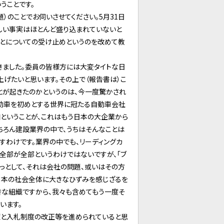
うことです。
）のことでお伺いさせてください。5月31日
しい事実はほとんど盛り込まれていないと
ことについての受け止めというのを改めて教
きました。委員の皆様方には大変タイトな日
げたいと思います。その上で（報告書は）こ
とが起きたのかというのは、今一度驚かされ
自動車を初めとする世界に冠たる自動車会社
ということが、これはもう日本の大企業から
ちろん建設業界の中で、うちはそんなことは
すわけです。業界の中でも、リーディングカ
全部が全部というわけではないですが、「ブ
っとして、それは会社の問題、或いはその方
の日本の社会全体に大きなひずみを感じざるを
きな組織ですから、我々も含めてもう一度そ
います。
策と入札制度の改正等を進められていると思