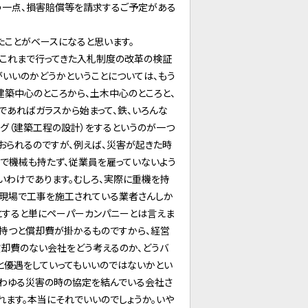
もう一点、損害賠償等を請求するご予定がある
たことがベースになると思います。
、これまで行ってきた入札制度の改革の検証
がいいのかどうかということについては、もう
建築中心のところから、土木中心のところと、
であればガラスから始まって、鉄、いろんな
グ（建築工程の設計）をするというのが一つ
おられるのですが、例えば、災害が起きた時
ろで機械も持たず、従業員を雇っていないよう
いわけであります。むしろ、実際に重機を持
て現場で工事を施工されている業者さんしか
とすると単にペーパーカンパニーとは言えま
を持つと償却費が掛かるものですから、経営
償却費のない会社をどう考えるのか、どうバ
と優遇をしていってもいいのではないかとい
いわゆる災害の時の協定を結んでいる会社さ
ます。本当にそれでいいのでしょうか。いや