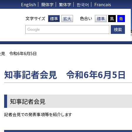
English
簡体字
繁体字
한국어
Francais
文字サイズ
色合い
標準
拡大
標準
黒
青
見 令和6年6月5日
知事記者会見 令和6年6月5日
知事記者会見
記者会見での発表事項等を紹介します