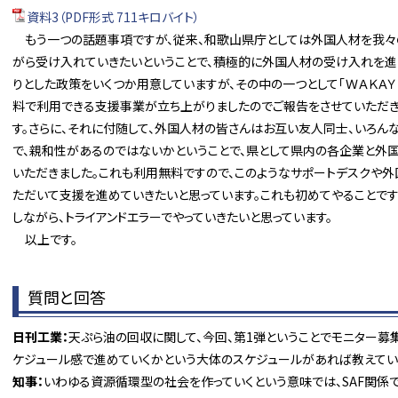
資料3（PDF形式 711キロバイト）
もう一つの話題事項ですが、従来、和歌山県庁としては外国人材を我々の
がら受け入れていきたいということで、積極的に外国人材の受け入れを進
りとした政策をいくつか用意していますが、その中の一つとして「ＷＡＫＡ
料で利用できる支援事業が立ち上がりましたのでご報告をさせていただき
す。さらに、それに付随して、外国人材の皆さんはお互い友人同士、いろん
で、親和性があるのではないかということで、県として県内の各企業と外
いただきました。これも利用無料ですので、このようなサポートデスクや外
ただいて支援を進めていきたいと思っています。これも初めてやることです
しながら、トライアンドエラーでやっていきたいと思っています。
以上です。
質問と回答
日刊工業：
天ぷら油の回収に関して、今回、第1弾ということでモニター募
ケジュール感で進めていくかという大体のスケジュールがあれば教えてい
知事：
いわゆる資源循環型の社会を作っていくという意味では、SAF関係