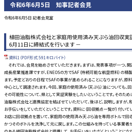
令和6年6月5日 知事記者会見
令和6年6月5日 記者会見室
植田油脂株式会社と家庭用使用済み天ぷら油回収実
6月11日に締結式を行います －
資料1（PDF形式 591キロバイト）
それでは、会見を始めさせていただきます。まずは、発表事項が一つ、関
成長産業推進課ですが、ENEOSの方でSAF（持続可能な航空燃料）の
ます。予定どおりの日程でSAFの事業が進められることになりますが、
中心として調達されます。今回、家庭の使用済み（天ぷら）油についても、
その可能性について、県として実証実験をしたいということです。そのため
油脂株式会社と連携協定を結ばせていただいて、後ほど、説明しますが、
お手伝いをしていただくということです。資料に（回収拠点一覧が）付いて
お店に回収拠点を置いて、家庭用の使用済み天ぷら油を専用ボトルで回収
かつそのボトルを洗浄して元に戻します。この仕組みを持っている事業者
のある植田油脂株式会社と提携して、お手伝いをいただくということになり