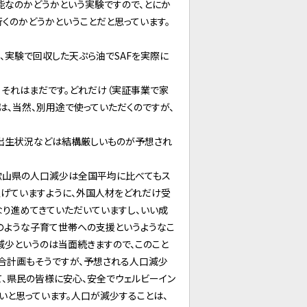
能なのかどうかという実験ですので、とにか
くのかどうかということだと思っています。
回、実験で回収した天ぷら油でSAFを実際に
で、それはまだです。どれだけ（実証事業で家
は、当然、別用途で使っていただくのですが、
出生状況などは結構厳しいものが予想され
歌山県の人口減少は全国平均に比べてもス
上げていますように、外国人材をどれだけ受
り進めてきていただいていますし、いい成
のような子育て世帯への支援というようなこ
減少というのは当面続きますので、このこと
総合計画もそうですが、予想される人口減少
て、県民の皆様に安心、安全でウェルビーイン
いと思っています。人口が減少することは、