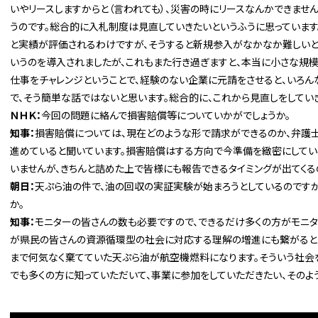
いやリースしますからと（言われても）、災害の時にリースなんかできませ
うのです。総合的に入札制度は見直していきたいというふうに思っています
と実績が評価されるわけですが、そうすると新規参入がなかなか難しいと
いうのを導入されましたが、これもまた行き過ぎますと、本当に小さな規模
仕事をチャレンジということで、経験のない企業に元請をさせると、いろん
で、そう簡単な話ではないと思います。総合的に、これから見直しをしてい
ＮＨＫ：
今回の問題に絡んで損害賠償等についていかがでしょうか。
知事：
損害賠償については、現在どのような形で請求ができるのか、弁護
進めていると聞いています。損害賠償はする方向で今準備を緻密にしてい
いませんが、きちんと詰めた上で皆様にも報告できるタイミングが出てくる
朝日：
天ぷら油の件で、油の回収の実証実験が始まろうとしているのです
か。
知事：
モニターの皆さんの数も必要ですので、できるだけ多くの方がモニタ
が県民の皆さんの資源循環型の社会に対応する理解の増進にも繋がると思
まで何気なく棄てていた天ぷら油が航空機燃料になります。そういう社会を
でも多くの方に知っていただいて、事業に参加をしていただきたい、そのよ