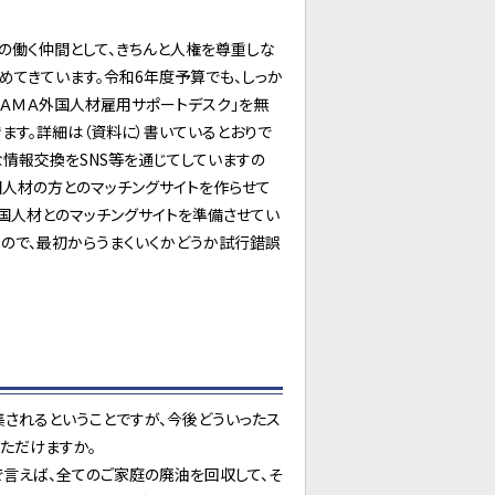
働く仲間として、きちんと人権を尊重しな
めてきています。令和6年度予算でも、しっか
ＹＡＭＡ外国人材雇用サポートデスク」を無
ます。詳細は（資料に）書いているとおりで
な情報交換をSNS等を通じてしていますの
国人材の方とのマッチングサイトを作らせて
国人材とのマッチングサイトを準備させてい
ので、最初からうまくいくかどうか試行錯誤
集されるということですが、今後どういったス
ただけますか。
で言えば、全てのご家庭の廃油を回収して、そ