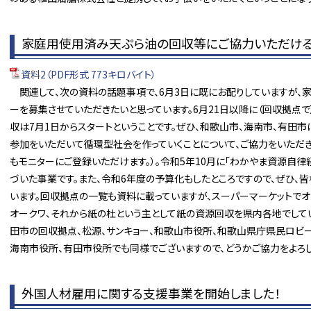
家庭用使用済み天ぷら油の回収等にご協力いただけ
資料2（PDF形式 773キロバイト）
関連して、次の資料の話題事項で、6月3日に既にお配りしていますが、
ーを募集させていただきたいと思っています。6月21日以降に（回収拠点
収は7月1日からスタートということです。ぜひ、和歌山市、海南市、有田市
参加をいただいて循環型社会を作っていくことについて、ご協力をいただき
もモニターにご登録いただけます。）。令和5年10月に「わかやま資源自律
づいた事業です。また、令和6年度の予算化もしたところですので、ぜひ、
います。回収拠点の一覧も資料に載っていますが、スーパーマーケットでオ
オークワ、それから紙の杜という主として紙の資源回収を県内各地でして
田市の回収拠点、松源、サンキョー、和歌山市役所、和歌山県庁県民ロビ
海南市役所、有田市役所でも同様でございますので、どうかご協力をよろし
外国人材雇用に関する支援事業を開始しました！