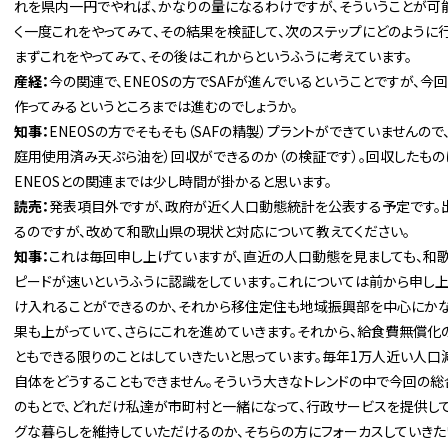
れを県内一円でやれば、かなりの量になるわけですが、そういうことが可
く一度これをやってみて、その結果を検証して、次のステップにどのように行
まずこれをやってみて、その後はこれからというふうに考えています。
産経：
今の関連で、ENEOSの方でSAFが進んでいるということですが、今
作ってみるというところまでは進むのでしょうか。
知事：
ENEOSの方でそもそも（SAFの精製）プラントができていませんの
庭用使用済み天ぷら油を）回収ができるのか（の検証です）。回収したもの
ENEOSとの関連までは少し時間が掛かると思います。
読売：
発表項目外ですが、政府が近く人口動態統計を公表する予定です。
るのですが、改めて和歌山県の現状と対応について教えてください。
知事：
これは毎回申し上げていますが、直近の人口動態を見ましても、和
ピードが速いというふうに認識をしています。これについては前から申し
け入れることができるのか、それから移住定住も地域振興部を中心にかな
果も上がっていて、さらにこれを進めていきます。それから、給食費無償化
ともできる限りのことはしていきたいと思っています。毎年1万人近い人口
自体をどうすることもできません。そういう大きなトレンドの中で今回の
のもとで、どれだけ私達が市町村と一緒になって、行政サービスを提供し
グな暮らしを維持していただけるのか、そちらの方にフォーカスしていきた