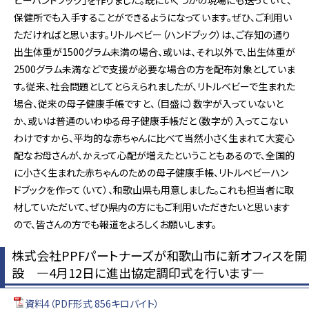
ビーハンドブック」を作りました。既にいくつかの現場にも送っていて、
保健所でも入手することができるようになっています。ぜひ、ご利用い
ただければと思います。リトルベビー（ハンドブック）は、ご存知の通り
出生体重が1500グラム未満の場合、或いは、それ以外で、出生体重が
2500グラム未満などで支援が必要な場合の方を配布対象としていま
す。従来、社会問題としてとらえられましたが、リトルベビーで生まれた
場合、従来の母子健康手帳ですと、（目盛に）数字が入っていないと
か、或いは普通のいわゆる母子健康手帳だと（数字が）入ってこない
わけですから、平均的な赤ちゃんに比べて当然小さく生まれて大変心
配なお母さんが、かえって心配が増えたということもあるので、全国的
に小さく生まれた赤ちゃんのための母子健康手帳、リトルベビーハン
ドブックを作って（いて）、和歌山県も用意しました。これも担当者に取
材していただいて、ぜひ県内の方にもご利用いただきたいと思います
ので、皆さんの方でも報道をよろしくお願いします。
株式会社PPFパートナーズが和歌山市に新オフィスを開
設 ―4月12日に進出協定調印式を行います―
資料4（PDF形式 856キロバイト）