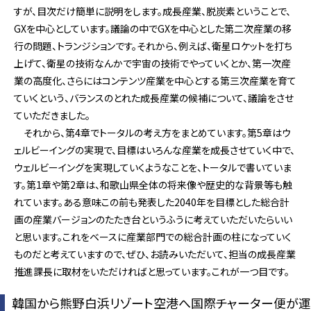
すが、目次だけ簡単に説明をします。成長産業、脱炭素ということで、
GXを中心としています。議論の中でGXを中心とした第二次産業の移
行の問題、トランジションです。それから、例えば、衛星ロケットを打ち
上げて、衛星の技術なんかで宇宙の技術でやっていくとか、第一次産
業の高度化、さらにはコンテンツ産業を中心とする第三次産業を育て
ていくという、バランスのとれた成長産業の候補について、議論をさせ
ていただきました。
それから、第4章でトータルの考え方をまとめています。第5章はウ
ェルビーイングの実現で、目標はいろんな産業を成長させていく中で、
ウェルビーイングを実現していくようなことを、トータルで書いていま
す。第1章や第2章は、和歌山県全体の将来像や歴史的な背景等も触
れています。ある意味この前も発表した2040年を目標とした総合計
画の産業バージョンのたたき台というふうに考えていただいたらいい
と思います。これをベースに産業部門での総合計画の柱になっていく
ものだと考えていますので、ぜひ、お読みいただいて、担当の成長産業
推進課長に取材をいただければと思っています。これが一つ目です。
韓国から熊野白浜リゾート空港へ国際チャーター便が運