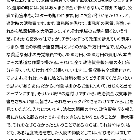
と、選挙の時には、実はあんまりお金が掛からない。ご存知の通り、公
費で街宣車もポスターも賄われます。何にお金が掛かるかというと、
通常時の活動費です。まず、事務所を借りて、事務所の家賃、光熱、そ
れから私設秘書を大勢雇って、それぞれ地域のお話を聞くという作
業。それから案外地味ですが、チラシを作って政策を訴えていく費用。
つまり、普段の事務所運営費用というのが数千万円単位で、私のよう
な貧乏な弱小の野党議員でも、2000万円、3000万円の費用が、本当
にその地道な作業で掛かる。それは、全て政治資金報告書の支出部
分を見ていただければ全部書いていますし、領収書も全部添付され
ています。それは、本当に私どもは胸を張ってどうぞ見てくださいとい
う思いがあります。だから、問題は掛かるお金について、きちんと出を
オープンにする。そういう法律の建付けですから、政治資金収支報告
書をきちんと書く。皆さん、それをチェックができるわけですから、出を
見ていただく。入りについても、法律の範囲の中で、政治資金収支報告
書にきちんと載るわけです。それをきちんとやるということが一番大事
で、それをなさらなかったということであるならば、それはやはり、私
ども、ある程度政治を志した人間の仲間としては、ぜひそれは直して