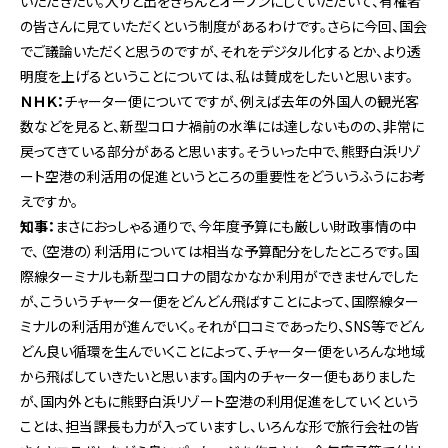
いただきたい。入りと出をきちんとオープンにしていただいて、有権者
の皆さんに見ていただくという制度があるわけです。さらに今回、国会
でご議論いただくと思うのですが、それをデジタル化するとか、より透
明度を上げるということについては、私は賛成をしたいと思います。
ＮＨＫ：
チャーター便についてですが、例えば去年の外国人の観光客
数などを見ると、新型コロナ禍前の水準には達しないものの、非常に
戻ってきている部分があると思います。そういった中で、熊野白浜リゾ
ート空港の利活用の促進というところの重要性をどういうふうにお考
えですか。
知事：
まさにおっしゃる通りで、今年度予算にも厳しい財政事情の中
で、（空港の）利活用については相当な予算配分をしたところです。国
際線ターミナルも新型コロナの間なかなか利用ができませんでした
が、こういうチャーター便をどんどん飛ばすことによって、国際線ター
ミナルの利活用が進んでいく。それが口コミであったり、SNS等でどん
どん良い循環を生んでいくことによって、チャーター便をいろんな地域
から飛ばしていきたいと思います。国内のチャーター便もありました
が、国内外ともに熊野白浜リゾート空港の利用促進をしていくという
ことは、担当課長も力が入っていますし、いろんな形で旅行会社の皆