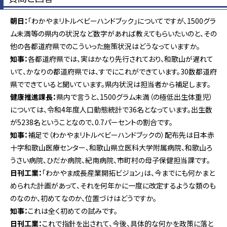
朝日：
「わかやまリトルベビーハンドブック」についてですが、1500グラ
ム未満等の県内の状況など数字があれば教えてもらいたいのと、その
他の各都道府県でのこういった施策状況はどうなっていますか。
知事：
各都道府県では、実はかなり先行されており、和歌山が遅れて
いて、かなりの都道府県では、すでにこれができています。30数都道府
県でできていると聞いています。県内状況は担当者から補足します。
健康推進課長：
県内で言うと、1500グラム未満（の極低出生体重児）
については、令和4年度人口動態統計で36名となっています。出生数
が5238名ということなので、0.7パーセントの割合です。
知事：
補足で（わかやまリトルベビーハンドブックの）配布先は日本赤
十字和歌山医療センター、和歌山県立医科大学附属病院、和歌山ろ
うさい病院、ひだか病院、紀南病院、市町村の母子保健担当課です。
日刊工業：
「わかやま成長産業開拓ビジョン」は、今までにも何かまと
められた計画があって、それを何年かに一度に改定するような類のも
のなのか、初めてなのか、位置づけはどうですか。
知事：
これは全く初めての試みです。
日刊工業：
これで指針を出されて、今後、具体的な何かを政策に落と