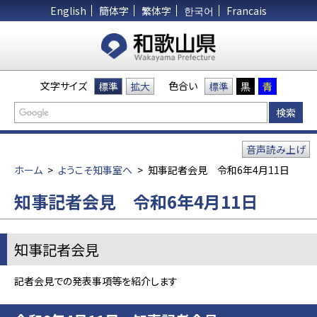
English
簡体字
繁体字
한국어
Francais
文字サイズ
色合い
標準
拡大
標準
黒
青
音声読み上げ
ホーム
>
ようこそ知事室へ
>
知事記者会見 令和6年4月11日
知事記者会見 令和6年4月11日
知事記者会見
記者会見での発表事項等を紹介します