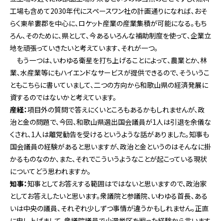
工場も含めて2030年代にスペースワン社の計画通りになれば、おそ
らく東牟婁郡を中心に、ロケット産業の産業集積が可能になる。もち
ろん、そのために、県として、今あるいろんな補助制度を使って、企業立
地を頑張っていきたいと考えています、それが一つ。
もう一つは、いわゆる衛星を打ち上げることによって、農業とか、林
業、水産業等にもハイエンドなサービスが提供できるので、そういうこ
ともこちらに書いていまして、二つの方向から和歌山県の経済発展に
資するのではないかと考えています。
産経：
項目外の質問で答えにくいところもあるかもしれませんが、政
治と金の問題で、今回、和歌山県選出国会議員が1人は引退を余儀な
くされ、1人は離党勧告を受けるというような話がありました。知事も
国会議員の経験があると思いますが、政治と金というのはそんなに掛
かるものなのか、また、それでこういうようなことが起こっている現状
についてどう思われますか。
知事：
知事としてお答えする範囲はではないと思いますので、政治家
としてお答えしたいと思います。衆議院と参議院、いわゆる首長、ある
いは中央の議員、それぞれ少しずつ事情が違うかもしれません。正直
に申し上げまして、衆議院議員で小選挙区を戦った経験から言います