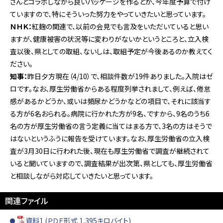
さんとコラボしながら良いパッケージを作るとか、今年度予算で付け
ていますので、特にそういった努力をやっていきたいと思っています。
ＮＨＫ：
紅麹の関連で、以前の会見でも言及をいただいていると思い
ますが、健康被害の状況等に変わりがないかというところと、立入検
査以後、県としての取組、ないしは、取組予定が今後あるのか教えてく
ださい。
知事：
昨日夕方現在（4/10）で、相談件数が19件ありました。入院はゼ
ロです。なお、厚生労働省からある程度列挙されまして、例えば、倦怠
感があるかどうか、或いは頻尿かどうかなどの項目で、それに該当す
る方が6名おられる。病院に行かれた方が9名、ですから、9名のうち6
名の方が厚生労働省の言う定義に当てはまる方で、3名の方はそうで
はないというふうに報告を受けています。なお、厚生労働省の立入検
査が3月30日に行われた後、現在も厚生労働省で調査が継続されて
いると聞いていますので、調査結果が出次第、県としても、厚生労働省
と相談しながら対応していきたいと思っています。
関連ファイル
資料1 (ＰＤＦ形式 1,395キロバイト)