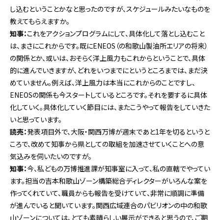
し込むということかなと思ったのですが、スケジュールみたいなものを
教えてもらえますか。
知事：
これをアクションプログラムにして、具体化して落とし込むこと
は、まさにこれからです。既にENEOS（の和歌山製油所エリアの将来）
の関係とか、或いは、おそらく洋上風力もこれからということで、具体
的に進んでいきますが、どれをいつまでにというところまでは、まだ決
めていません。例えば、洋上風力は本当にこれからのことですし、
ENEOSの関係も今スタートしているところです。それを要するに具体
化していく。具体化していく節目には、またこうやって報告をしていきた
いと思っています。
読売：
発表項目外で、大阪・関西万博が週末であと1年を切るというと
ころで、改めて知事から県としての取組を加速させていくことへの意
気込みを伺いたいのですが。
知事：
今、私どもの万博推進課が知事室に入って、私の直轄でやってい
ます。担当の吉本和歌山ゾーン構築総合ディレクターがいろんな案を
作ってくれていて、職員からも報告を受けていて、非常に順調に準備
が進んでいると聞いています。関西広域連合のパビリオンの中の和歌
山ゾーンについては、とても素晴らしい展示ができると思うので、ご期