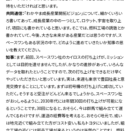
待をいただければと思います。
共同通信：
「わかやま成長産業開拓ビジョン」について、細かくいろい
ろ書いてあって、成長産業の中の一つとして、ロケット、宇宙を取り上
げ、項目にも書かれていると思います。そこでは、燃料工場の誘致とか
書かれていて、今後、大きな未来がある産業だとは思うのですが、ス
ペースワンもある状況の中で、どのように進めていきたいか知事の思
いを教えてください。
知事：
まず、前回、スペースワン社のカイロスの打ち上げが、ミッション
としては目的を達せませんでしたが、かなりの進捗があって、いろんな
データを取れたということですので、次の打ち上げをできるだけ早く
やっていただきたいと思っています。実は、来週も東京で豊田社長と意
見交換することにしています。まずは初号機の打ち上げに成功してい
ただく。そうすると受注がどんどん来るでしょうから、スペースワン社
がおっしゃるように、2030年代には年間30回の打ち上げが可能にな
るということです。30回になると、おそらく、今は群馬で組み立てて運
んでくるわけですが、運送の経費等を考えると、おそらく地元で、或い
は地元近くで組み立てた方がコスト安い。私もトヨタにいましたが、組
立工場の近くには部品工場が来るというのは当然のことですし、燃料