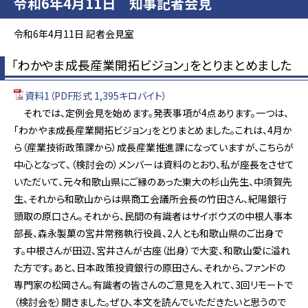
令和6年4月11日 知事記者会見
令和6年4月11日 記者会見室
「わかやま成長産業開拓ビジョン」をとりまとめました
資料1（PDF形式 1,395キロバイト）
それでは、定例会見を始めます。発表事項が4点あります。一つは、
「わかやま成長産業開拓ビジョン」をとりまとめました。これは、4月か
ら（産業技術政策課から）成長産業推進課になっていますが、こちらが
中心となって、（検討会の）メンバーは資料のとおり、私が座長をさせて
いただいて、元々和歌山県にご縁のあった東大の杉山先生、中須賀先
生、それから和歌山からは県商工会議所会長の竹田さん、紀陽銀行
頭取の原口さん。それから、民間の有識者はサイボウズの中根人事本
部長、森永製菓の宮井常務執行役員、2人とも和歌山県のご出身で
す。中根さんが田辺、宮井さんが古座（出身）で大変、和歌山愛に溢れ
た方です。あと、日本政策投資銀行の原田さん、それから、ファンドの
専門家の松岡さん。有識者の皆さんのご意見を入れて、3回リモートで
（検討会を）開きました。ぜひ、本文を読んでいただきたいと思うので