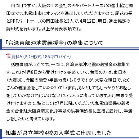
四つ目ですが、大阪のITの会社のPPFパートナーズとの進出協定調
印式です。和歌山市にオフィスを進出していただきますので、尾花市長
とPPFパートナーズの岡田社長と3人で、4月12日、明日、進出協定の
調印式を行います。以上が発表事項です。
「台湾東部沖地震義援金」の募集について
資料5（PDF形式 186キロバイト）
話題事項が、2点です。一つは、台湾東部沖地震の義援金の募集で
す。これは4月8日から受け付けを始めていて、台湾の方は、東日本
（大震災）、今回の能登（半島地震）もそうですが、大変な親日で、たく
さんの義援金をしていただいています。我々としてもしっかりとお返し
をしていかなければいけないというふうに考えています。6月末まで受
け付けますので、私としては7月以降、いただいた和歌山県民の義援
金を台北駐大阪経済文化弁事処の洪英傑処長に直接お届けし、手渡
しをしたいと考えています。
知事が県立学校4校の入学式に出席しました