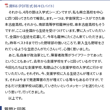
資料6（PDF形式 86キロバイト）
それから、4月の頭は入学式シーズンですが、私も県立高校を中心
に四つ回ってきたので報告します。一つは、宇宙探究コースができた串
本古座高校。それから、南部高等学校龍神分校、串本古座高校もそう
ですが、ここは全国から生徒を受けつけています。寮に入っていただい
て、全国から生徒を応募して、今年も龍神にたくさん来ていただきまし
た。昨年ベスト8まで行った野球部の強いところで、新入生も野球をさ
れているような生徒さんがたくさんいて、心強く思いました。
あと、私自身が政治家として、障害者政策がライフワークであった
ということもあって、去年から支援学校をずっと回っているのですが、
今回もたちばな支援学校、和歌山さくら支援学校の入学式に行かせ
ていただいた。それぞれ、今、支援学校に入る生徒さんが増えていま
す。それは今まで発達障害の方が増えている等々もあるのですが、で
きるだけ支援学校は応援していきたいというメッセージを送りたいと
いう思いで、行ってきました。
以上です。
質問と回答