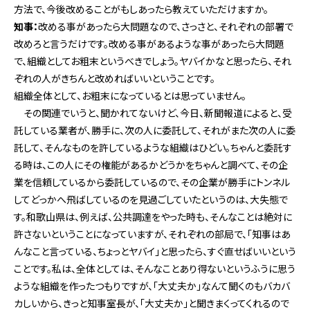
方法で、今後改めることがもしあったら教えていただけますか。
知事：
改める事があったら大問題なので、さっさと、それぞれの部署で
改めろと言うだけです。改める事があるような事があったら大問題
で、組織としてお粗末というべきでしょう。ヤバイかなと思ったら、それ
ぞれの人がきちんと改めればいいということです。
組織全体として、お粗末になっているとは思っていません。
その関連でいうと、聞かれてないけど、今日、新聞報道によると、受
託している業者が、勝手に、次の人に委託して、それがまた次の人に委
託して、そんなものを許しているような組織はひどい。ちゃんと委託す
る時は、この人にその権能があるかどうかをちゃんと調べて、その企
業を信頼しているから委託しているので、その企業が勝手にトンネル
してどっかへ飛ばしているのを見過ごしていたというのは、大失態で
す。和歌山県は、例えば、公共調達をやった時も、そんなことは絶対に
許さないということになっていますが、それぞれの部局で、「知事はあ
んなこと言っている、ちょっとヤバイ」と思ったら、すぐ直せばいいという
ことです。私は、全体としては、そんなことあり得ないというふうに思う
ような組織を作ったつもりですが、「大丈夫か」なんて聞くのもバカバ
カしいから、きっと知事室長が、「大丈夫か」と聞きまくってくれるので