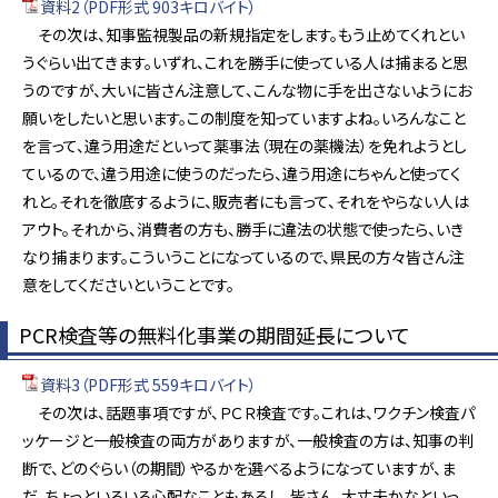
資料2（PDF形式 903キロバイト）
その次は、知事監視製品の新規指定をします。もう止めてくれとい
うぐらい出てきます。いずれ、これを勝手に使っている人は捕まると思
うのですが、大いに皆さん注意して、こんな物に手を出さないようにお
願いをしたいと思います。この制度を知っていますよね。いろんなこと
を言って、違う用途だといって薬事法（現在の薬機法）を免れようとし
ているので、違う用途に使うのだったら、違う用途にちゃんと使ってく
れと。それを徹底するように、販売者にも言って、それをやらない人は
アウト。それから、消費者の方も、勝手に違法の状態で使ったら、いき
なり捕まります。こういうことになっているので、県民の方々皆さん注
意をしてくださいということです。
PCR検査等の無料化事業の期間延長について
資料3（PDF形式 559キロバイト）
その次は、話題事項ですが、ＰＣＲ検査です。これは、ワクチン検査パ
ッケージと一般検査の両方がありますが、一般検査の方は、知事の判
断で、どのぐらい（の期間）やるかを選べるようになっていますが、ま
だ、ちょっといろいろ心配なこともあるし、皆さん、大丈夫かなといっ