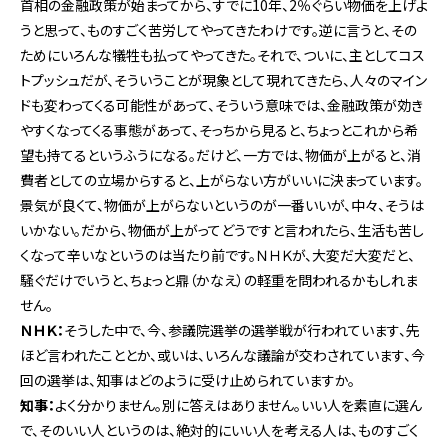
首相の金融政策が始まってから、すでに10年、2％ぐらい物価を上げよ
うと思って、ものすごく苦労してやってきたわけです。逆に言うと、その
ためにいろんな犠牲も払ってやってきた。それで、ついに、主としてコス
トプッシュだが、そういうことが現象として現れてきたら、人々のマイン
ドも変わってくる可能性があって、そういう意味では、金融政策が効き
やすくなってくる事態があって、そっちから見ると、ちょっとこれから希
望も持てるというふうになる。だけど、一方では、物価が上がると、消
費者としての立場からすると、上がらない方がいいに決まっています。
景気が良くて、物価が上がらないというのが一番いいが、中々、そうは
いかない。だから、物価が上がってどうですと言われたら、生活も苦し
くなって辛いなというのは当たり前です。ＮＨＫが、大変だ大変だと、
騒ぐだけでいうと、ちょっと鼎（かなえ）の軽重を問われるかもしれま
せん。
ＮＨＫ：
そうした中で、今、参議院選挙の選挙戦が行われています、先
ほど言われたこととか、或いは、いろんな議論が交わされています、今
回の選挙は、知事はどのように受け止められていますか。
知事：
よく分かりません。別に答えはありません。いい人を素直に選ん
で、そのいい人というのは、絶対的にいい人を考える人は、ものすごく