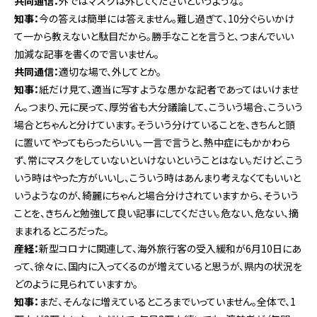
共同通信：
外ではマスクは外してくださいというような。
知事：
今の答えは簡単には答えません。難し過ぎて、10分ぐらいかけ
て一から教えないと駄目だから。勝手なことを言うと、つまんでいい
加減な記事を書くので言いません。
共同通信：
適切な場で、外してとか。
知事：
紙だけ見て、適当に写すような愚かな記者であってはいけませ
ん。つまり、元に戻って、厚労省も大分議論して、こういう場合、こういう
場合とちゃんと分けています。そういう分けていることを、きちんと頭
に置いてやってもらったらいい。一言で言うと、熱中症にもかかわら
ず、常にマスクをしていないといけないということはない。だけど、こう
いう時はやった方がいいし、こういう時はあんまり考えなくてもいいと
いうようなのが、綺麗にちゃんと場合分けされていますから、そういう
ことを、きちんと勉強して良い記事にしてください。危ない、危ない、摘
ままれるところだった。
産経：
新型コロナに関連して、海外旅行客の受入緩和が6月10日にあ
って、徐々に、国内に入ってくるのが増えていると思うが、県内の状況を
どのように見られていますか。
知事：
まだ、そんなに増えているところまでいっていません。全体で、1