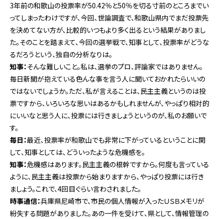
3年前の和歌山の投票率が50.42％と50％を切る寸前のところまでい
ってしまったわけですが、今回、世論調査で、和歌山県内でまだ投票先
を決めてない方が、比較的いつもより多く出るという結果がありまし
た。そのことを踏まえて、今回の選挙戦で、知事として、投票率がどうな
るだろうという、独自の分析なりは。
知事：
そんな難しいこと。私は、選挙のプロ、評論家ではありません。
毎日新聞が抱えている色んな事を言う人に聞いておかれたらいいの
ではないでしょうか。ただ、私が言えることは、民主主義というのは投
票ですから、いろいろな思いはあるかもしれませんが、やっぱり相対的
にいいなと思う人に、投票には行きましょうというのが、私のお願いで
す。
毎日：
最近、投票率が和歌山でも非常に下がっているということに関
して、知事としては、どういったような危機感を。
知事：
危機感はあります。民主主義の根幹ですから。何度も言っている
ように、民主主義は投票から始まりますから、やっぱり投票には行き
ましょう。これで、4回目ぐらい言わされました。
時事通信：
兵庫県尼崎市で、市民の個人情報が入ったＵＳＢメモリが
紛失する問題がありました。あの一件を受けて、県として、情報管理の