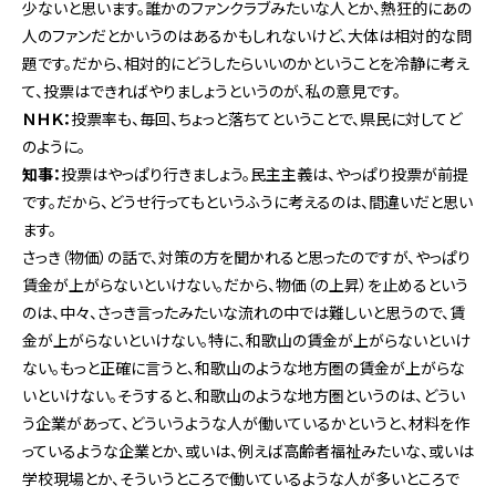
少ないと思います。誰かのファンクラブみたいな人とか、熱狂的にあの
人のファンだとかいうのはあるかもしれないけど、大体は相対的な問
題です。だから、相対的にどうしたらいいのかということを冷静に考え
て、投票はできればやりましょうというのが、私の意見です。
ＮＨＫ：
投票率も、毎回、ちょっと落ちてということで、県民に対してど
のように。
知事：
投票はやっぱり行きましょう。民主主義は、やっぱり投票が前提
です。だから、どうせ行ってもというふうに考えるのは、間違いだと思い
ます。
さっき（物価）の話で、対策の方を聞かれると思ったのですが、やっぱり
賃金が上がらないといけない。だから、物価（の上昇）を止めるという
のは、中々、さっき言ったみたいな流れの中では難しいと思うので、賃
金が上がらないといけない。特に、和歌山の賃金が上がらないといけ
ない。もっと正確に言うと、和歌山のような地方圏の賃金が上がらな
いといけない。そうすると、和歌山のような地方圏というのは、どうい
う企業があって、どういうような人が働いているかというと、材料を作
っているような企業とか、或いは、例えば高齢者福祉みたいな、或いは
学校現場とか、そういうところで働いているような人が多いところで