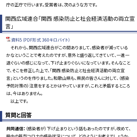
庁の正庁で行います。受賞者は、次のような方です。
関西広域連合「関西 感染防止と社会経済活動の両立宣
言」
資料5（PDF形式 360キロバイト）
それから、関西広域連合がこの間ありまして、感染者が減っている
かなということで考えたのですが、意外と盛り返してきていて、一進一
退ぐらいの感じになって、下げ止まりぐらいになっています。そんなこと
で、そこを修正した上で、「関西 感染防止と社会経済活動の両立宣
言」というのを作りました。和歌山県も、県民の皆さんに対して、（感染
予防対策の）注意をするとかはやっていますが、これと矛盾するところ
は、今はありません。
以上です。
質問と回答
共同通信：
（感染者が）下げ止まりという話もあったのですが、改めて、
県内の新型コロナの感染状況について、どのようにお考えでしょうか。