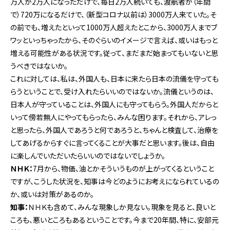
万人が2万人になっただけで、毎日2万人続いても、渡航者が（年間
で）720万になるだけで、（新型コロナ以前は）3000万人来ていた。そ
の前でも、増えたといって1000万人超えたとこから、3000万人までブ
ワッといっちゃったから、そのぐらいのイメージで言えば、或いはもっと
増える可能性がある状況です。従って、まだまだ始まってもいないと思
うべきではないか。
これに対しては、私は、外国人も、日本に来たら日本の流儀を守っても
らうということで、受け入れたらいいのではないか。流儀というのは、
日本人が守っていることは、外国人にも守ってもらう。外国人だからと
いって傍若無人にやってもらったら、みんな困ります。それから、アレっ
と思ったら、外国人であろうと何であろうと、ちゃんと検査して、治療を
してあげるからすぐに言ってくることが大事だと思います。後は、自由
に楽しんでいただいたらいいのではないでしょうか。
ＮＨＫ：
7月から、物価、油とかそういうものが上がってくるということ
ですが、こうした状況を、知事は今どのようにお考えになられているの
か、或いは対策があるのか。
知事：
ＮＨＫも含めて、みんな現象しか見ない。現象を見ると、良いと
ころも、悪いところもあるということです。今まで20年間、特に、安部元