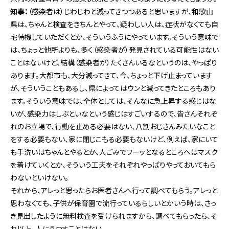
知事：
（感染者は）じわじわと減ってきつつあると思いますが、和歌山
県は、ちゃんと検査をきちんとやって、疑わしい人は、症状がなくても自
宅待機していただくとか、そういうふうにやっています。そういう意味で
は、ちょっと他所よりも、多く（感染者が）発見されている可能性はない
ことはないけど、結構（感染者が）たくさんいるなというのは、やっぱり
あります。大都市も、大分減ってきて、今、ちょっと下げ止まっています
が、そういうこともあるし、県によってはウンと減ってきたところもあり
ます。そういう意味では、全体としては、そんなに急上昇する感じはな
いが、感染力はしぶといなという感じはすごいするので、皆さんそれぞ
れのお立場で、行動を止める必要はない、八割おじさんみたいなこと
をする必要もない、家に閉じこもる必要もないけど、例えば、家にいて
も手洗いはちゃんとやるとか、人ごみでワーッとなるところへはマスク
を着けていくとか、そういう工夫をそれぞれやっぱりやっておいてもら
わないといけない。
それから、アレっと思ったらお医者さんへ行って調べてもらう。アレっと
思わなくても、子供が保育園で流行っているらしいとかいう時は、さっ
き見出したように無料検査を受けられますから、調べてもらったら、そ
れ以上、人にうつすことはない。