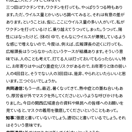
三つ目はワクチンです。ワクチンを打っても、やっぱりうつる時もあり
ます。ただ、ウイルス量とかいろいろ調べてみると、それは有意の差が
あります。ということは、仮に、ここにウイルス量の多い人がいて、私が
ワクチンを打っているけど、乗り越えてうつってしまった。うつって、陽
性にはなったけど、（体の）中で、そんなにウイルスが爆発しているよう
な感じで増えないので、今度は、例えば、広報課長の近くに行っても、
広報課長はうつらなかったというケースが結構あります。そういう意
味では、人のことも考えて、打てる人は打っておいてもらったらいい。特
に、お年寄りはやっぱり重症化リスクがあるので、お年寄りと体の弱い
人の4回目と、そうでない人の3回目は、是非、やられといたらいいと思
います。三つぐらいでしょうか。
共同通信：
もう一点。最近、暑くなってきて、熱中症との兼ね合いもあ
り、厚労省が外でマスクを外してくださいというような呼びかけもあ
りました。今日の関西広域連合の資料や県民への皆様へのお願いを
見ていると、マスクの着用を徹底してくださいということもあって。
知事：
徹底と書いていないでしょう。適切にと書いているでしょう。それ
はそういう意味です。