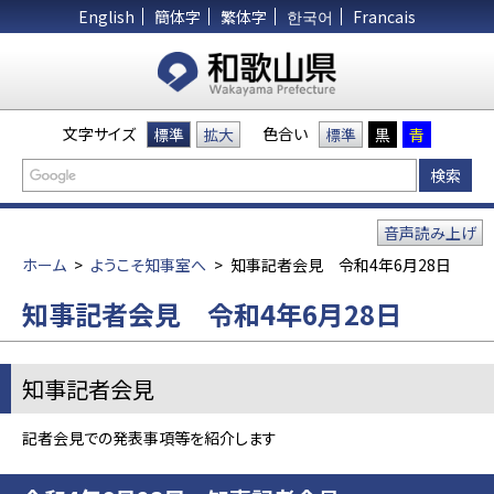
English
簡体字
繁体字
한국어
Francais
文字サイズ
色合い
標準
拡大
標準
黒
青
音声読み上げ
ホーム
>
ようこそ知事室へ
>
知事記者会見 令和4年6月28日
知事記者会見 令和4年6月28日
知事記者会見
記者会見での発表事項等を紹介します