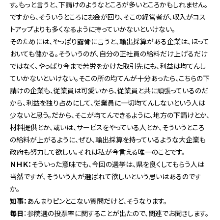
す。もっと言うと、下請けのようなところが多いところかもしれません。
ですから、そういうところにお金が回り、そこの経営者が、収入がコス
トアップよりも多くなるように持っていかないといけない。
そのためには、やっぱり露骨に言うと、輸出採算がある企業は、ほって
おいても儲かる。そういうのが、自分の正社員の給料だけ上げるだけ
ではなく、やっぱり今まで苦労をかけた取引先にも、利益は均てんし
ていかないといけない。そこの所の均てんが十分あったら、こちらの下
請けの企業も、従業員は可愛いから、従業員と共に頑張っているのだ
から、利益を独り占めにして、従業員に一切均てんしないという人は
少ないと思う。だから、そこが均てんできるように、地方の下請けとか、
材料提供とか、或いは、サービスをやっている人とか、そういうところ
の給料が上がるように、ぜひ、輸出採算を持っているような大企業も
政府も努力して欲しい。それは私が今言える唯一のことです。
ＮＨＫ：
そういった意味でも、今回の選挙は、県を良くしてもらう人は
当然ですが、そういう人が選ばれて欲しいという思いはあるのです
か。
知事：
あんまりピンとこない質問だけど、そうなります。
毎日
：参院選の投票率に関することが出たので、関連でお聞きします。