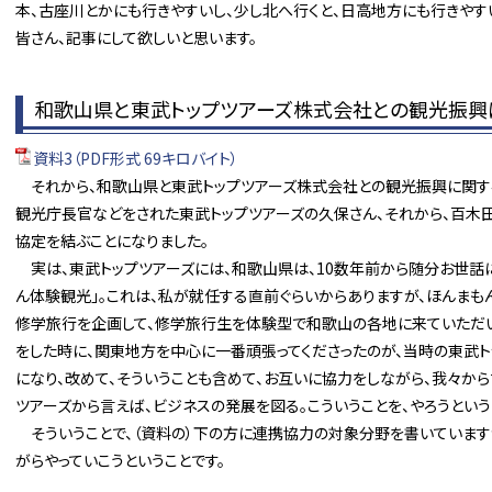
本、古座川とかにも行きやすいし、少し北へ行くと、日高地方にも行きやすい
皆さん、記事にして欲しいと思います。
和歌山県と東武トップツアーズ株式会社との観光振興
資料3（PDF形式 69キロバイト）
それから、和歌山県と東武トップツアーズ株式会社との観光振興に関する協
観光庁長官などをされた東武トップツアーズの久保さん、それから、百木田
協定を結ぶことになりました。
実は、東武トップツアーズには、和歌山県は、10数年前から随分お世話に
ん体験観光」。これは、私が就任する直前ぐらいからありますが、ほんまも
修学旅行を企画して、修学旅行生を体験型で和歌山の各地に来ていただい
をした時に、関東地方を中心に一番頑張ってくださったのが、当時の東武ト
になり、改めて、そういうことも含めて、お互いに協力をしながら、我々から
ツアーズから言えば、ビジネスの発展を図る。こういうことを、やろうという
そういうことで、（資料の）下の方に連携協力の対象分野を書いていますが
がらやっていこうということです。