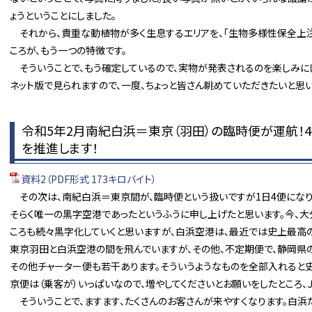
ょうということにしました。
それから、貴重な動植物が多く生息するエリアを、「生物多様性保全上注
ころが、もう一つの特徴です。
そういうことで、もう確定しているので、実物が発表されるのを楽しみにした
ネット版で見られますので、一度、ちょっと皆さん眺めていただきたいと思い
令和5年2月南紀白浜＝東京（羽田）の臨時便が運航！
を推進します！
資料2（PDF形式 173キロバイト）
その次は、南紀白浜＝東京間が、臨時便という扱いですが1日4便になり
そらく唯一の黒字空港であったというふうに申し上げたと思います。今、大
ころも続々黒字化していくと思いますが、白浜空港は、最近では史上最高の乗
東京羽田と白浜空港の間を飛んでいますが、その他、不定期便で、静岡県の
その他チャーター便も若干あります。そういうようなものを全部入れると
京便は（乗客が）いっぱいなので、増やしてくださいとお願いをしたところ、Ｊ
そういうことで、ますます、たくさんのお客さんが来やすくなります。白浜