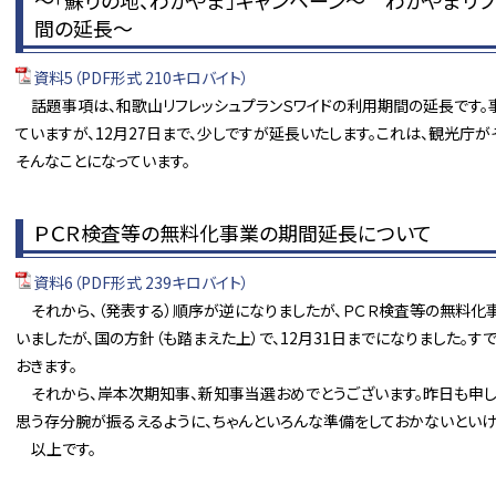
～「蘇りの地、わかやま」キャンペーン～ わかやまリ
間の延長～
資料5（PDF形式 210キロバイト）
話題事項は、和歌山リフレッシュプランＳワイドの利用期間の延長です。事業
ていますが、12月27日まで、少しですが延長いたします。これは、観光庁が
そんなことになっています。
ＰＣＲ検査等の無料化事業の期間延長について
資料6（PDF形式 239キロバイト）
それから、（発表する）順序が逆になりましたが、ＰＣＲ検査等の無料化事
いましたが、国の方針（も踏まえた上）で、12月31日までになりました。
おきます。
それから、岸本次期知事、新知事当選おめでとうございます。昨日も申し
思う存分腕が振るえるように、ちゃんといろんな準備をしておかないといけ
以上です。