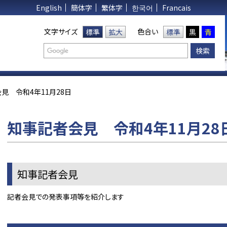
English
簡体字
繁体字
한국어
Francais
文字サイズ
色合い
標準
拡大
標準
黒
青
見 令和4年11月28日
知事記者会見 令和4年11月28
知事記者会見
記者会見での発表事項等を紹介します