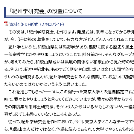
「紀州学研究会」の設置について
資料4（PDF形式 72キロバイト）
その次は、「紀州学研究会」を作ります。発足式は、来年になってから新
が、今、（研究者の）募集をしていて、有力な方がどんどん入ってくれること
紀州学というと、和歌山県には熊野学があり、熊野に関する歴史や風土と
一部宗教学とかをやりましょうということで、随分前から、そんなグループ
が、考えてみたら、和歌山県或いは県境の関係ない和歌山から見た時の紀
る。例えば、紀中や紀北も、ものすごく歴史や自然、或いは文化人類学的な
ういうのを研究する人が、紀州学研究会にみんな結集して、お互いに切磋
たらいいのではないかというふうに思いました。
これを推してもらった一つは、この間行った東京大学との連携協定です。
味で、我々とやりましょうと言ってくださっていますが、我々の選手からす
その都度集める郷土研究家、そういう人たちはいるかもしれないが、一緒
容が、必ずしも整っていないところもあった。
従って、紀州学研究会を作っておいて、今回、東京大学とこんなテーマで
ら、和歌山の人だけではなく、他県に住んでおられて大学でやっておられる