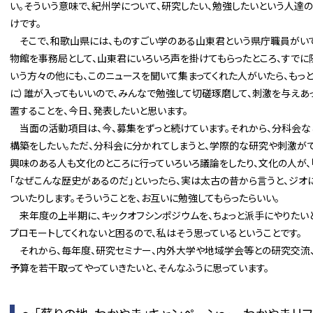
い。そういう意味で、紀州学について、研究したい、勉強したいという人達
けです。
そこで、和歌山県には、ものすごい学のある山東君という県庁職員がいて
物館を事務局として、山東君にいろいろ声を掛けてもらったところ、すでに
いう方々の他にも、このニュースを聞いて集まってくれた人がいたら、もっ
に）誰が入ってもいいので、みんなで勉強して切磋琢磨して、刺激を与えあ
置することを、今日、発表したいと思います。
当面の活動項目は、今、募集をずっと続けています。それから、分科会な
構築をしたい。ただ、分科会に分かれてしまうと、学際的な研究や刺激がで
興味のある人も文化のところに行っていろいろ議論をしたり、文化の人が、
「なぜこんな歴史があるのだ」といったら、実は太古の昔から言うと、ジオ
ついたりします。そういうことを、お互いに勉強してもらったらいい。
来年度の上半期に、キックオフシンポジウムを、ちょっと派手にやりたいと
プロモートしてくれないと困るので、私はそう思っているということです。
それから、毎年度、研究セミナー、内外大学や地域学会等との研究交流
予算を若干取ってやっていきたいと、そんなふうに思っています。