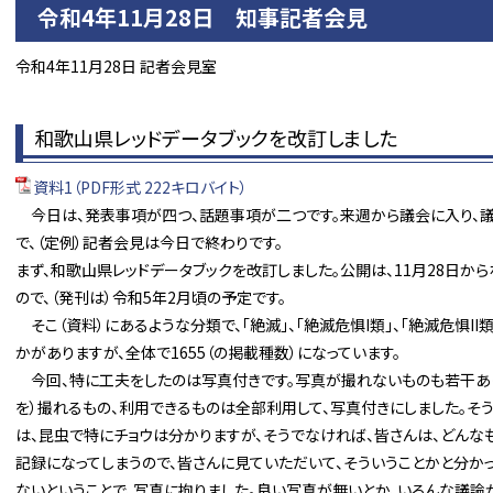
令和4年11月28日 知事記者会見
令和4年11月28日 記者会見室
和歌山県レッドデータブックを改訂しました
資料1（PDF形式 222キロバイト）
今日は、発表事項が四つ、話題事項が二つです。来週から議会に入り、
で、（定例）記者会見は今日で終わりです。
まず、和歌山県レッドデータブックを改訂しました。公開は、11月28日か
ので、（発刊は）令和5年2月頃の予定です。
そこ（資料）にあるような分類で、「絶滅」、「絶滅危惧I類」、「絶滅危惧II類
かがありますが、全体で1655（の掲載種数）になっています。
今回、特に工夫をしたのは写真付きです。写真が撮れないものも若干あり
を）撮れるもの、利用できるものは全部利用して、写真付きにしました。そう
は、昆虫で特にチョウは分かりますが、そうでなければ、皆さんは、どんな
記録になってしまうので、皆さんに見ていただいて、そういうことかと分か
ないということで、写真に拘りました。良い写真が無いとか、いろんな議論