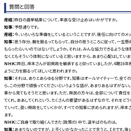
質問と回答
産経：
昨日の選挙結果について、率直な受け止めはいかがですか。
知事
：予想通りです。
産経：
今、いろいろな準備をしているということですが、後任に向けてのメ
知事：
思う存分、腕を振るってもらって、自分の思うところに従って、一生懸
もらったらいいのではないでしょうか。それは、みんな協力できるような体
なくともそういう体制になっていると思いますから、あまり心配はしていま
ＮＨＫ：
昨日、岸本さんが前県政を継承すると仰っていましたが、4期16
ように力を振るってほしいと思われますか。
知事：
それは、ありとあらゆる分野です。知事はオールマイティーで、全て
ら、この分野で頑張ってくださいというような話が、あまりあるはずがない
事から見てもそうだと思います。ただ、県民の方々は、全部について責任を
てくれ、ああしてくれという、たくさんの要望があるはずなので、それをどう
ていって、良い県政をしていくかが、すべての知事に求められますが、岸本
ます。
ＮＨＫ：
ご自身で取り組くんできた（政策の）中で、道半ばのものは。
知事：
あまりないのですが、上手くいかなかったことで言うと、ＩＲです。後