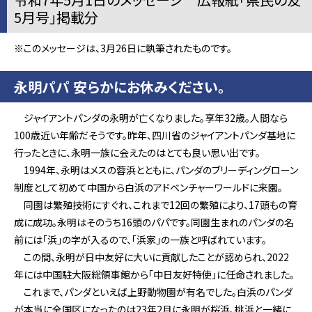
5月号」掲載分
※このメッセージは、3月26日に執筆されたものです。
永明パパ 安らかにお休みください。
ジャイアントパンダの永明が亡くなりました。享年32歳。人間なら
100歳近い年齢だそうです。昨年、四川省のジャイアントパンダ基地に
行ったときに、永明一族に会えたのはとても良い思い出です。
1994年、永明はメスの蓉浜とともに、パンダのブリーディングローン
制度として初めて中国から白浜のアドベンチャーワールドに来園。
同園は繁殖技術にすぐれ、これまで12回の繁殖により、17頭もの育
成に成功。永明はそのうち16頭のパパです。同園生まれのパンダの名
前には「浜」の字が入るので、「浜家」の一族と呼ばれています。
この間、永明が日中友好に大いに貢献したことが認められ、2022
年には中国駐大阪総領事館から「中日友好特使」に任命されました。
これまで、パンダといえば上野動物園が有名でした。白浜のパンダ
が本当に全国区になったのは23年2月に永明が桜浜、桃浜と一緒に