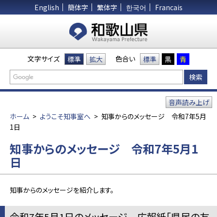
English
簡体字
繁体字
한국어
Francais
文字サイズ
色合い
標準
拡大
標準
黒
青
音声読み上げ
ホーム
>
ようこそ知事室へ
>
知事からのメッセージ 令和7年5月
1日
知事からのメッセージ 令和7年5月1
日
知事からのメッセージを紹介します。
令和7年5月1日のメッセージ 広報紙「県民の友